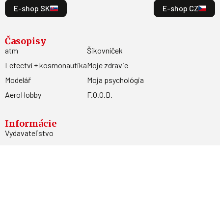
E-shop SK
E-shop CZ
Časopisy
atm
Šikovníček
Letectví + kosmonautika
Moje zdravie
Modelář
Moja psychológia
AeroHobby
F.O.O.D.
Informácie
Vydavateľstvo
Predplatné
Archív
Inzercia
GDPR
Kontakty