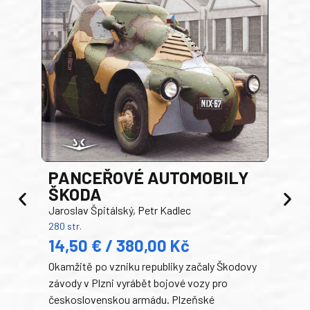
PANCEŘOVÉ AUTOMOBILY
ŠKODA
TA
Jaroslav Špitálský, Petr Kadlec
Ben
280 str.
352 s
14,50 € / 380,00 Kč
22
Okamžitě po vzniku republiky začaly Škodovy
Tank
závody v Plzni vyrábět bojové vozy pro
býva
československou armádu. Plzeňské
Rusk