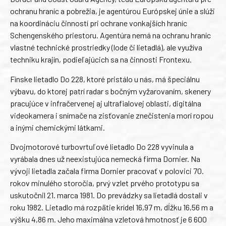
ochranu hraníc a pobrežia, je agentúrou Európskej únie a slúži
na koordináciu činností pri ochrane vonkajších hraníc
Schengenského priestoru. Agentúra nemá na ochranu hraníc
vlastné technické prostriedky (lode či lietadlá), ale využíva
techniku krajín, podieľajúcich sa na činnosti Frontexu.
Fínske lietadlo Do 228, ktoré pristálo u nás, má špeciálnu
výbavu, do ktorej patrí radar s bočným vyžarovaním, skenery
pracujúce v infračervenej aj ultrafialovej oblasti, digitálna
videokamera i snímače na zisťovanie znečistenia morí ropou
a inými chemickými látkami.
Dvojmotorové turbovrtuľové lietadlo Do 228 vyvinula a
vyrábala dnes už neexistujúca nemecká firma Dornier. Na
vývoji lietadla začala firma Dornier pracovať v polovici 70.
rokov minulého storočia, prvý vzlet prvého prototypu sa
uskutočnil 21. marca 1981. Do prevádzky sa lietadlá dostali v
roku 1982. Lietadlo má rozpätie krídel 16,97 m, dĺžku 16,56 m a
výšku 4,86 m. Jeho maximálna vzletová hmotnosť je 6 600