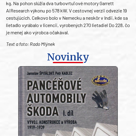
kg. Na pohon slúžia dva turbovrtuľové motory Garrett
AiResearch výkonu po 578 kW. V cestovnej verzii odvezie 19
cestujúcich. Celkovo bolo v Nemecku a neskôr v Indii, kde sa
lietadlo vyrábalo v licencii, vyrobených 270 lietadiel Do 228, čo
je menej ako výrobca očakával.
Text a foto: Rado Mlýnek
Novinky