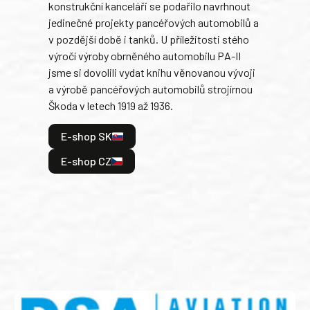
konstrukční kanceláři se podařilo navrhnout
armá
jedinečné projekty pancéřových automobilů a
stře
v pozdější době i tanků. U příležitosti stého
při 
výročí výroby obrněného automobilu PA-II
blíz
jsme si dovolili vydat knihu věnovanou vývoji
tank
a výrobě pancéřových automobilů strojírnou
v lé
Škoda v letech 1919 až 1936.
tak 
hrdi
E-shop SK
je: 
odeh
E-shop CZ
bitv
E
E