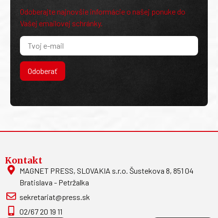
Odoberajte najnovšie informácie o našej ponuke do
Vašej emailovej schránky.
Odoberať
Kontakt
MAGNET PRESS, SLOVAKIA s.r.o. Šustekova 8, 851 04
Bratislava - Petržalka
sekretariat@press.sk
02/67 20 19 11