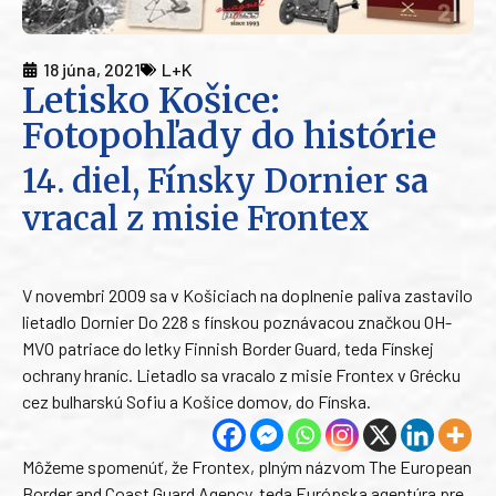
18 júna, 2021
L+K
Letisko Košice:
Fotopohľady do histórie
14. diel, Fínsky Dornier sa
vracal z misie Frontex
V novembri 2009 sa v Košiciach na doplnenie paliva zastavilo
lietadlo Dornier Do 228 s fínskou poznávacou značkou OH-
MVO patriace do letky Finnish Border Guard, teda Fínskej
ochrany hraníc. Lietadlo sa vracalo z misie Frontex v Grécku
cez bulharskú Sofiu a Košice domov, do Fínska.
Môžeme spomenúť, že Frontex, plným názvom The European
Border and Coast Guard Agency, teda Európska agentúra pre