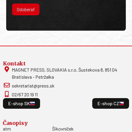
Odoberať
Kontakt
MAGNET PRESS, SLOVAKIA s.r.o. Šustekova 8, 851 04
Bratislava - Petržalka
sekretariat@press.sk
02/67 20 19 11
E-shop SK
E-shop CZ
Časopisy
atm
Šikovníček