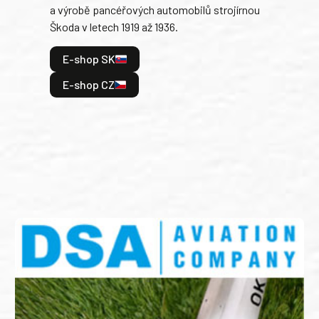
a výrobě pancéřových automobilů strojírnou
v lé
Škoda v letech 1919 až 1936.
tak 
hrdi
E-shop SK
je: 
odeh
E-shop CZ
bitv
E
E