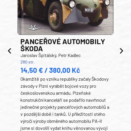
PANCEŘOVÉ AUTOMOBILY
ŠKODA
TA
Jaroslav Špitálský, Petr Kadlec
Ben
280 str.
352 s
14,50 € / 380,00 Kč
22
Okamžitě po vzniku republiky začaly Škodovy
Tank
závody v Plzni vyrábět bojové vozy pro
býva
československou armádu. Plzeňské
Rusk
konstrukční kanceláři se podařilo navrhnout
armá
jedinečné projekty pancéřových automobilů a
stře
v pozdější době i tanků. U příležitosti stého
při 
výročí výroby obrněného automobilu PA-II
blíz
jsme si dovolili vydat knihu věnovanou vývoji
tank