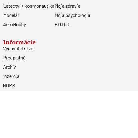
Letectví + kosmonautika
Moje zdravie
Modelář
Moja psychológia
AeroHobby
F.O.O.D.
Informácie
Vydavateľstvo
Predplatné
Archív
Inzercia
GDPR
Kontakty