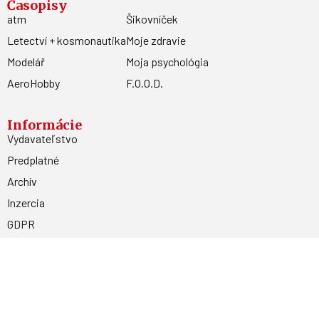
Časopisy
atm
Šikovníček
Letectví + kosmonautika
Moje zdravie
Modelář
Moja psychológia
AeroHobby
F.O.O.D.
Informácie
Vydavateľstvo
Predplatné
Archív
Inzercia
GDPR
Kontakty