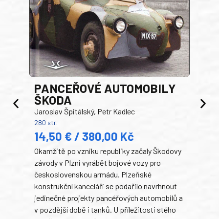
PANCEŘOVÉ AUTOMOBILY
ŠKODA
TA
Jaroslav Špitálský, Petr Kadlec
Ben
280 str.
352 s
14,50 € / 380,00 Kč
22
Okamžitě po vzniku republiky začaly Škodovy
Tank
závody v Plzni vyrábět bojové vozy pro
býva
československou armádu. Plzeňské
Rusk
konstrukční kanceláři se podařilo navrhnout
armá
jedinečné projekty pancéřových automobilů a
stře
v pozdější době i tanků. U příležitosti stého
při 