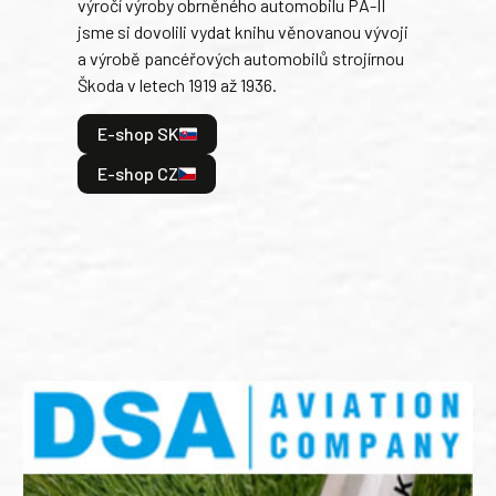
výročí výroby obrněného automobilu PA-II
blíz
jsme si dovolili vydat knihu věnovanou vývoji
tank
a výrobě pancéřových automobilů strojírnou
v lé
Škoda v letech 1919 až 1936.
tak 
hrdi
E-shop SK
je: 
odeh
E-shop CZ
bitv
E
E