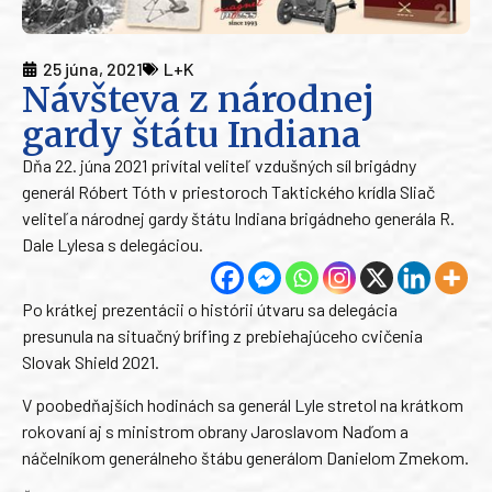
25 júna, 2021
L+K
Návšteva z národnej
gardy štátu Indiana
Dňa 22. júna 2021 privítal veliteľ vzdušných síl brigádny
generál Róbert Tóth v priestoroch Taktického krídla Sliač
veliteľa národnej gardy štátu Indiana brigádneho generála R.
Dale Lylesa s delegáciou.
Po krátkej prezentácii o histórii útvaru sa delegácia
presunula na situačný brífing z prebiehajúceho cvičenia
Slovak Shield 2021.
V poobedňajších hodinách sa generál Lyle stretol na krátkom
rokovaní aj s ministrom obrany Jaroslavom Naďom a
náčelníkom generálneho štábu generálom Danielom Zmekom.