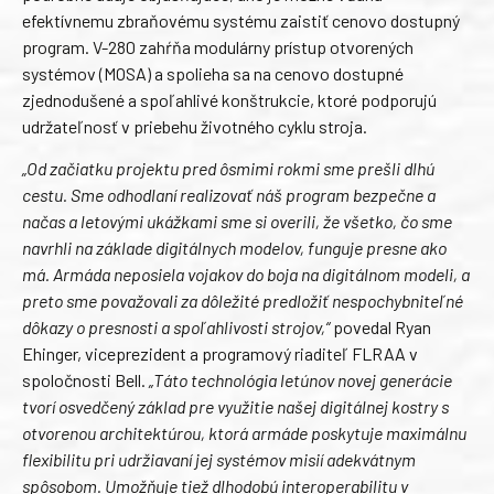
efektívnemu zbraňovému systému zaistiť cenovo dostupný
program. V-280 zahŕňa modulárny prístup otvorených
systémov (MOSA) a spolieha sa na cenovo dostupné
zjednodušené a spoľahlivé konštrukcie, ktoré podporujú
udržateľnosť v priebehu životného cyklu stroja.
„Od začiatku projektu pred ôsmimi rokmi sme prešli dlhú
cestu. Sme odhodlaní realizovať náš program bezpečne a
načas a letovými ukážkami sme si overili, že všetko, čo sme
navrhli na základe digitálnych modelov, funguje presne ako
má. Armáda neposiela vojakov do boja na digitálnom modeli, a
preto sme považovali za dôležité predložiť nespochybniteľné
dôkazy o presnosti a spoľahlivosti strojov,“
povedal Ryan
Ehinger, viceprezident a programový riaditeľ FLRAA v
spoločnosti Bell.
„Táto technológia letúnov novej generácie
tvorí osvedčený základ pre využitie našej digitálnej kostry s
otvorenou architektúrou, ktorá armáde poskytuje maximálnu
flexibilitu pri udržiavaní jej systémov misií adekvátnym
spôsobom. Umožňuje tiež dlhodobú interoperabilitu v