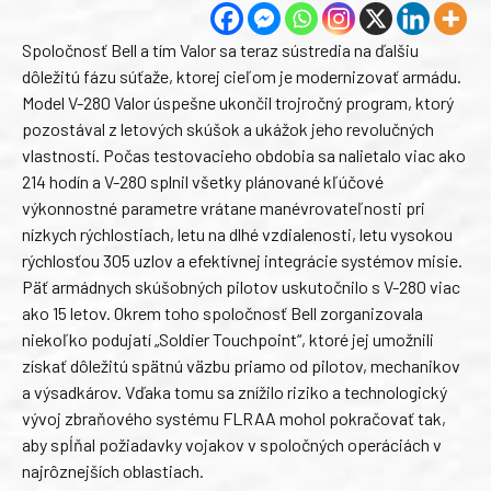
Spoločnosť Bell a tím Valor sa teraz sústredia na ďalšiu
dôležitú fázu súťaže, ktorej cieľom je modernizovať armádu.
Model V-280 Valor úspešne ukončil trojročný program, ktorý
pozostával z letových skúšok a ukážok jeho revolučných
vlastností. Počas testovacieho obdobia sa nalietalo viac ako
214 hodín a V-280 splnil všetky plánované kľúčové
výkonnostné parametre vrátane manévrovateľnosti pri
nízkych rýchlostiach, letu na dlhé vzdialenosti, letu vysokou
rýchlosťou 305 uzlov a efektívnej integrácie systémov misie.
Päť armádnych skúšobných pilotov uskutočnilo s V-280 viac
ako 15 letov. Okrem toho spoločnosť Bell zorganizovala
niekoľko podujatí „Soldier Touchpoint“, ktoré jej umožnili
získať dôležitú spätnú väzbu priamo od pilotov, mechanikov
a výsadkárov. Vďaka tomu sa znížilo riziko a technologický
vývoj zbraňového systému FLRAA mohol pokračovať tak,
aby spĺňal požiadavky vojakov v spoločných operáciách v
najrôznejších oblastiach.