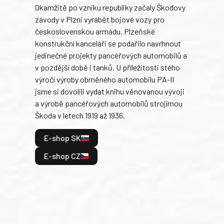
Okamžitě po vzniku republiky začaly Škodovy
Tank
závody v Plzni vyrábět bojové vozy pro
býva
československou armádu. Plzeňské
Rusk
konstrukční kanceláři se podařilo navrhnout
armá
jedinečné projekty pancéřových automobilů a
stře
v pozdější době i tanků. U příležitosti stého
při 
výročí výroby obrněného automobilu PA-II
blíz
jsme si dovolili vydat knihu věnovanou vývoji
tank
a výrobě pancéřových automobilů strojírnou
v lé
Škoda v letech 1919 až 1936.
tak 
hrdi
E-shop SK
je: 
odeh
E-shop CZ
bitv
E
E