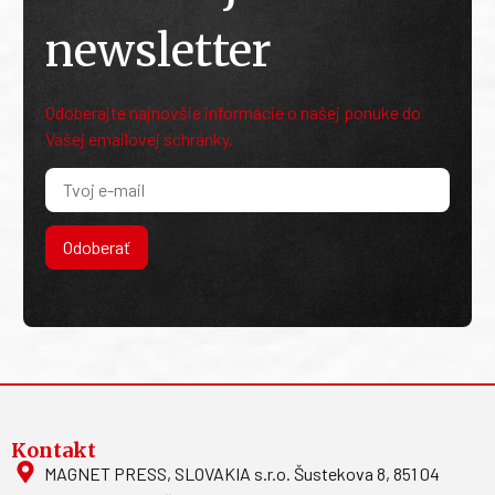
newsletter
Odoberajte najnovšie informácie o našej ponuke do
Vašej emailovej schránky.
Odoberať
Kontakt
MAGNET PRESS, SLOVAKIA s.r.o. Šustekova 8, 851 04