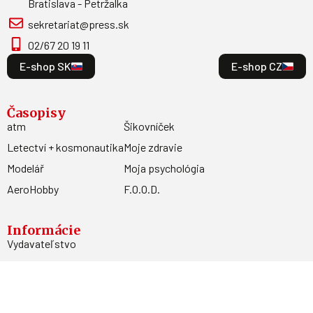
Bratislava - Petržalka
sekretariat@press.sk
02/67 20 19 11
E-shop SK
E-shop CZ
Časopisy
atm
Šikovníček
Letectví + kosmonautika
Moje zdravie
Modelář
Moja psychológia
AeroHobby
F.O.O.D.
Informácie
Vydavateľstvo
Predplatné
Archív
Inzercia