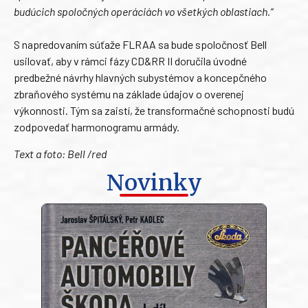
budúcich spoločných operáciách vo všetkých oblastiach.“
S napredovaním súťaže FLRAA sa bude spoločnosť Bell
usilovať, aby v rámci fázy CD&RR II doručila úvodné
predbežné návrhy hlavných subystémov a koncepčného
zbraňového systému na základe údajov o overenej
výkonnosti. Tým sa zaistí, že transformačné schopnosti budú
zodpovedať harmonogramu armády.
Text a foto: Bell /red
Novinky