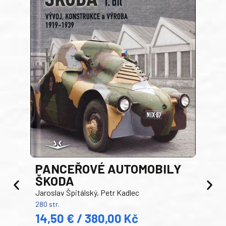
PANCEŘOVÉ AUTOMOBILY
ŠKODA
TA
Jaroslav Špitálský, Petr Kadlec
Ben
280 str.
352 s
14,50 € / 380,00 Kč
22