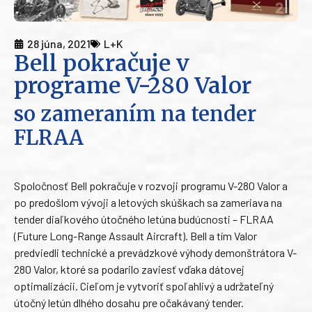
28 júna, 2021
L+K
Bell pokračuje v
programe V-280 Valor
so zameraním na tender
FLRAA
Spoločnosť Bell pokračuje v rozvoji programu V-280 Valor a
po predošlom vývoji a letových skúškach sa zameriava na
tender diaľkového útočného letúna budúcnosti – FLRAA
(Future Long-Range Assault Aircraft). Bell a tím Valor
predviedli technické a prevádzkové výhody demonštrátora V-
280 Valor, ktoré sa podarilo zaviesť vďaka dátovej
optimalizácii. Cieľom je vytvoriť spoľahlivý a udržateľný
útočný letún dlhého dosahu pre očakávaný tender.