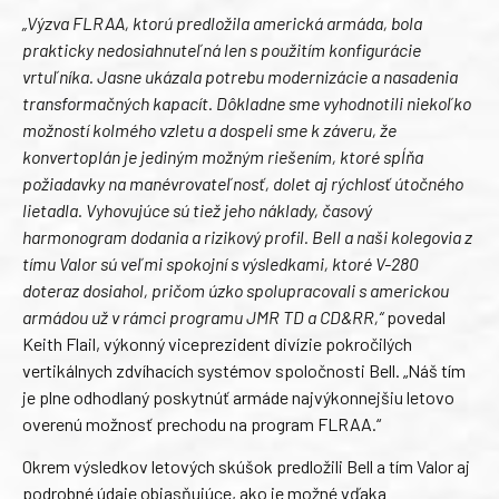
„Výzva FLRAA, ktorú predložila americká armáda, bola
prakticky nedosiahnuteľná len s použitím konfigurácie
vrtuľníka. Jasne ukázala potrebu modernizácie a nasadenia
transformačných kapacít. Dôkladne sme vyhodnotili niekoľko
možností kolmého vzletu a dospeli sme k záveru, že
konvertoplán je jediným možným riešením, ktoré spĺňa
požiadavky na manévrovateľnosť, dolet aj rýchlosť útočného
lietadla. Vyhovujúce sú tiež jeho náklady, časový
harmonogram dodania a rizikový profil. Bell a naši kolegovia z
tímu Valor sú veľmi spokojní s výsledkami, ktoré V-280
doteraz dosiahol, pričom úzko spolupracovali s americkou
armádou už v rámci programu JMR TD a CD&RR,“
povedal
Keith Flail, výkonný viceprezident divízie pokročilých
vertikálnych zdvíhacích systémov spoločnosti Bell. „Náš tím
je plne odhodlaný poskytnúť armáde najvýkonnejšiu letovo
overenú možnosť prechodu na program FLRAA.“
Okrem výsledkov letových skúšok predložili Bell a tím Valor aj
podrobné údaje objasňujúce, ako je možné vďaka