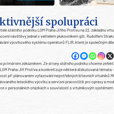
ktivnější spolupráci
tele státního podniku LOM Praha Jiřího Protivu na 22. základnu vrt
acovní návštěvy jednal s velitelem plukovníkem gšt. Rudolfem Strak
ředávání výcvikového systému operátorů FLIR, které je společným dí
na primárním zákazníkem. Ze strany státního podniku chceme zefekti
l LOM Praha Jiří Protiva a konkretizuje některá diskutovaná témata 
nnost při plánovaném vyřazování nepotřebných bitevních vrtulníků M
lovaného leteckého výcviku a servisní pracoviště pro opravy a mod
áce v personálních otázkách v souvislosti s vrtulníkovým systémem 