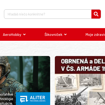
AeroHobby
Šikovníček
Moje zdravi