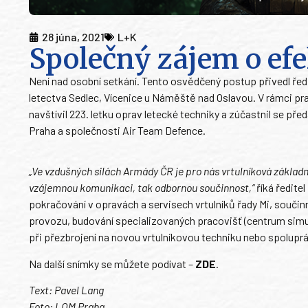
28 júna, 2021
L+K
Společný zájem o efe
Není nad osobní setkání. Tento osvědčený postup přivedl ředi
letectva Sedlec, Vícenice u Náměště nad Oslavou. V rámci pr
navštívil 223. letku oprav letecké techniky a zúčastnil se p
Praha a společnosti Air Team Defence.
„Ve vzdušných silách Armády ČR je pro nás vrtulníková základ
vzájemnou komunikaci, tak odbornou součinnost,“
říká ředite
pokračování v opravách a servisech vrtulníků řady Mi, souči
provozu, budování specializovaných pracovišť (centrum simu
při přezbrojení na novou vrtulníkovou techniku nebo spolupr
Na další snímky se můžete podívat –
ZDE
.
Text: Pavel Lang
Foto: LOM Praha