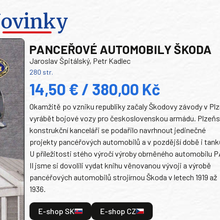
ovinky
PANCEŘOVÉ AUTOMOBILY ŠKODA
Jaroslav Špitálský, Petr Kadlec
280 str.
14,50 € / 380,00 Kč
Okamžitě po vzniku republiky začaly Škodovy závody v Plz
vyrábět bojové vozy pro československou armádu. Plzeň
konstrukční kanceláři se podařilo navrhnout jedinečné
projekty pancéřových automobilů a v pozdější době i tank
U příležitosti stého výročí výroby obrněného automobilu P
II jsme si dovolili vydat knihu věnovanou vývoji a výrobě
pancéřových automobilů strojírnou Škoda v letech 1919 až
1936.
E-shop SK
E-shop CZ