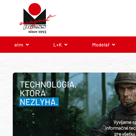
atm
L+K
Modelář