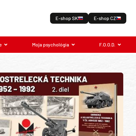
E-shop SK
E-shop CZ
e
Moja psychológia
F.O.O.D.