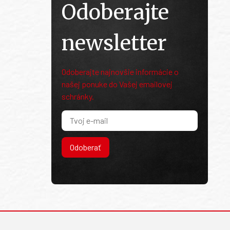
Odoberajte
newsletter
Odoberajte najnovšie informácie o
našej ponuke do Vašej emailovej
schránky.
Odoberať