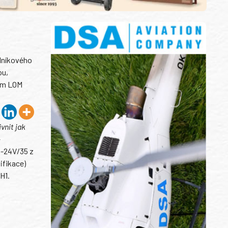
ulníkového
ou,
lem LOM
vnit jak
–
i-24V/35 z
ifikace)
H1.