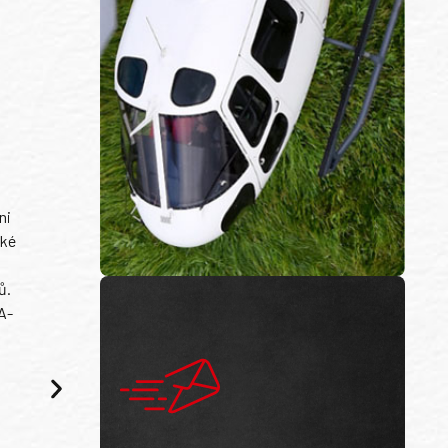
ni
ské
ů.
A-