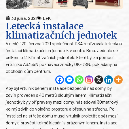
30 júna, 2021
L+K
Letecká instalace
klimatizačních jednotek
V neděli 20. června 2021 společnost DSA realizovala leteckou
instalaci klimatizačních jednotek v centru Brna. Jednalo se
celkem o 13 klimatizačních jednotek, které byl za pomoci
vrtulníku AS355N poznávací značky OK-DSN, pokládány na
obchodní dům Centrum.
Aby byl vrtulník během instalace bezpečně nad domy, byl
zdvih proveden s 40 metrů dlouhým lanem. Klimatizační
jednotky byly připraveny mezi domy, následoval 30metrový
kolmý zdvih do volného prostoru a přesun na střechu. Po
instalaci na střeše domu musel vrtulník proletět opět mezi
domy a provést kolmé klesání s prázdným lanem. Instalace