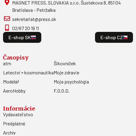
MAGNET PRESS, SLOVAKIA s.r.o. Šustekova 8, 851 04
Bratislava - Petržalka
sekretariat@press.sk
02/67 20 19 11
E-shop SK
E-shop CZ
Časopisy
atm
Šikovníček
Letectví + kosmonautika
Moje zdravie
Modelář
Moja psychológia
AeroHobby
F.O.O.D.
Informácie
Vydavateľstvo
Predplatné
Archív