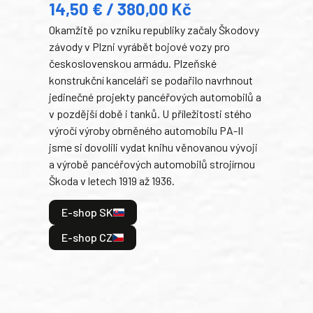
14,50 € / 380,00 Kč
22
Okamžitě po vzniku republiky začaly Škodovy
Tank
závody v Plzni vyrábět bojové vozy pro
býva
československou armádu. Plzeňské
Rusk
konstrukční kanceláři se podařilo navrhnout
armá
jedinečné projekty pancéřových automobilů a
stře
v pozdější době i tanků. U příležitosti stého
při 
výročí výroby obrněného automobilu PA-II
blíz
jsme si dovolili vydat knihu věnovanou vývoji
tank
a výrobě pancéřových automobilů strojírnou
v lé
Škoda v letech 1919 až 1936.
tak 
hrdi
E-shop SK
je: 
odeh
E-shop CZ
bitv
E
E