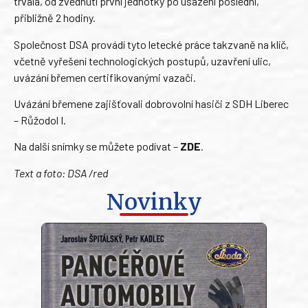
trvala, od zvednutí první jednotky po usazení poslední,
přibližně 2 hodiny.
Společnost DSA provádí tyto letecké práce takzvaně na klíč,
včetně vyřešení technologických postupů, uzavření ulic,
uvázání břemen certifikovanými vazači.
Uvázání břemene zajišťovali dobrovolní hasiči z SDH Liberec
– Růžodol I.
Na další snímky se můžete podívat –
ZDE
.
Text a foto: DSA /red
Novinky