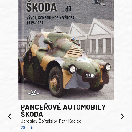
PANCEŘOVÉ AUTOMOBILY
ŠKODA
TA
Jaroslav Špitálský, Petr Kadlec
Ben
280 str.
352 s