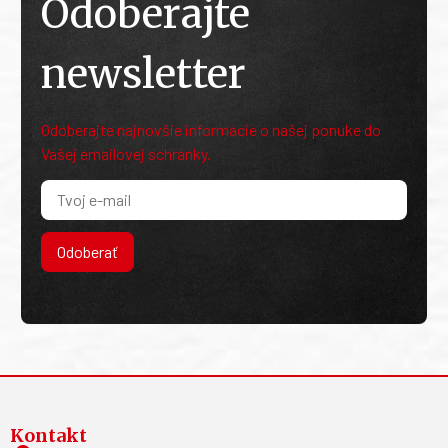
Odoberajte
newsletter
Odoberajte najnovšie informácie o našej ponuke do
Vašej emailovej schránky.
Odoberať
Kontakt