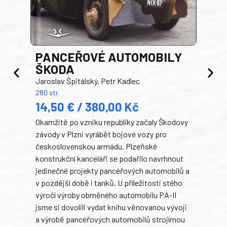
PANCEŘOVÉ AUTOMOBILY
ŠKODA
TA
Jaroslav Špitálský, Petr Kadlec
Ben
280 str.
352 s
14,50 € / 380,00 Kč
22
Okamžitě po vzniku republiky začaly Škodovy
Tank
závody v Plzni vyrábět bojové vozy pro
býva
československou armádu. Plzeňské
Rusk
konstrukční kanceláři se podařilo navrhnout
armá
jedinečné projekty pancéřových automobilů a
stře
v pozdější době i tanků. U příležitosti stého
při 
výročí výroby obrněného automobilu PA-II
blíz
jsme si dovolili vydat knihu věnovanou vývoji
tank
a výrobě pancéřových automobilů strojírnou
v lé