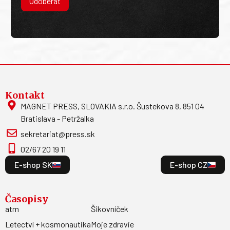
Odoberať
Kontakt
MAGNET PRESS, SLOVAKIA s.r.o. Šustekova 8, 851 04
Bratislava - Petržalka
sekretariat@press.sk
02/67 20 19 11
E-shop SK
E-shop CZ
Časopisy
atm
Šikovníček
Letectví + kosmonautika
Moje zdravie