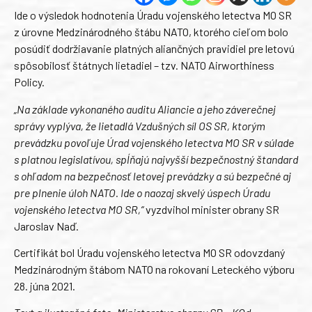
Ide o výsledok hodnotenia Úradu vojenského letectva MO SR
z úrovne Medzinárodného štábu NATO, ktorého cieľom bolo
posúdiť dodržiavanie platných aliančných pravidiel pre letovú
spôsobilosť štátnych lietadiel – tzv. NATO Airworthiness
Policy.
„Na základe vykonaného auditu Aliancie a jeho záverečnej
správy vyplýva, že lietadlá Vzdušných síl OS SR, ktorým
prevádzku povoľuje Úrad vojenského letectva MO SR v súlade
s platnou legislatívou, spĺňajú najvyšší bezpečnostný štandard
s ohľadom na bezpečnosť letovej prevádzky a sú bezpečné aj
pre plnenie úloh NATO. Ide o naozaj skvelý úspech Úradu
vojenského letectva MO SR,“
vyzdvihol minister obrany SR
Jaroslav Naď.
Certifikát bol Úradu vojenského letectva MO SR odovzdaný
Medzinárodným štábom NATO na rokovaní Leteckého výboru
28. júna 2021.