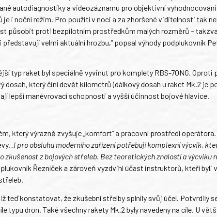
vané autodiagnostiky a videozáznamu pro objektivní vyhodnocování 
e i noční režim. Pro použití v noci a za zhoršené viditelnosti tak n
pnost působit proti bezpilotním prostředkům malých rozměrů – takz
 představují velmi aktuální hrozbu,“ popsal výhody podplukovník Pe
vější typ raket byl speciálně vyvinut pro komplety RBS-70NG. Oproti
ový dosah, který činí devět kilometrů (dálkový dosah u raket Mk.2 je
mají lepší manévrovací schopnosti a vyšší účinnost bojové hlavice.
, který výrazně zvyšuje „komfort“ a pracovní prostředí operátora.
evy.
„I pro obsluhu moderního zařízení potřebují komplexní výcvik, kte
ž po zkušenost z bojových střeleb. Bez teoretických znalostí a výcviku
plukovník Řezníček a zároveň vyzdvihl účast instruktorů, kteří byli 
třeleb.
ž teď konstatovat, že zkušební střelby splnily svůj účel. Potvrdily 
le typu dron. Také všechny rakety Mk.2 byly navedeny na cíle. U větš