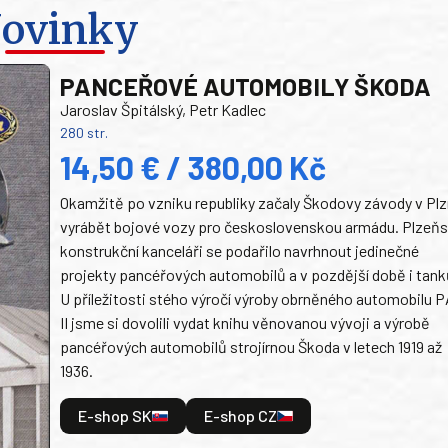
ovinky
PANCEŘOVÉ AUTOMOBILY ŠKODA
Jaroslav Špitálský, Petr Kadlec
280 str.
14,50 € / 380,00 Kč
Okamžitě po vzniku republiky začaly Škodovy závody v Plz
vyrábět bojové vozy pro československou armádu. Plzeň
konstrukční kanceláři se podařilo navrhnout jedinečné
projekty pancéřových automobilů a v pozdější době i tank
U příležitosti stého výročí výroby obrněného automobilu P
II jsme si dovolili vydat knihu věnovanou vývoji a výrobě
pancéřových automobilů strojírnou Škoda v letech 1919 až
1936.
E-shop SK
E-shop CZ