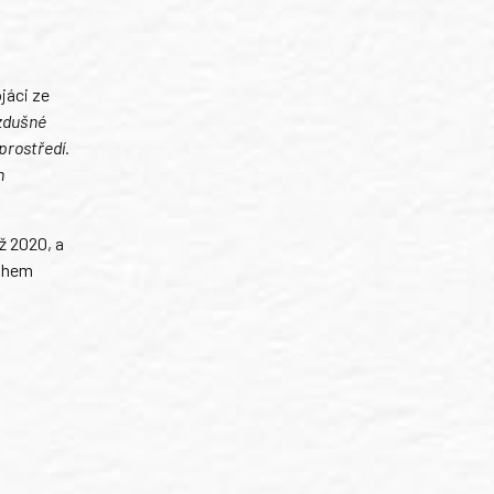
jáci ze
vzdušné
prostředí.
n
ž 2020, a
nohem