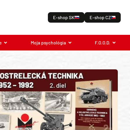
E-shop SK
E-shop CZ
e
Moja psychológia
F.O.O.D.