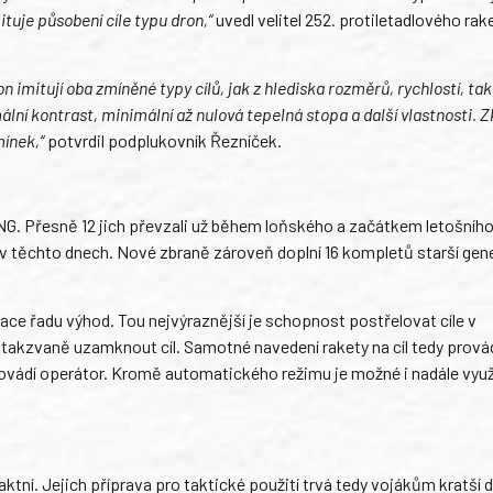
ituje působení cíle typu dron,“
uvedl velitel 252. protiletadlového ra
imitují oba zmíněné typy cílů, jak z hlediska rozměrů, rychlostí, tak 
lní kontrast, minimální až nulová tepelná stopa a další vlastnosti. 
ínek,“
potvrdil podplukovník Řezníček.
G. Přesně 12 jich převzali už během loňského a začátkem letošního
 v těchto dnech. Nové zbraně zároveň doplní 16 kompletů starší gen
 řadu výhod. Tou nejvýraznější je schopnost postřelovat cíle v
kzvaně uzamknout cíl. Samotné navedení rakety na cíl tedy provád
 provádí operátor. Kromě automatického režimu je možné i nadále vyu
ktní. Jejich příprava pro taktické použití trvá tedy vojákům kratší 