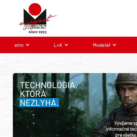
atm
L+K
Modelář