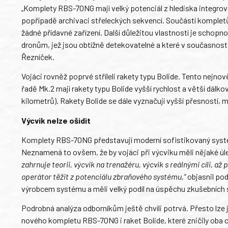
„Komplety RBS-70NG mají velký potenciál z hlediska integro
popřípadě archivaci střeleckých sekvencí. Součástí kompletů j
žádné přídavné zařízení. Další důležitou vlastností je scho
dronům, jež jsou obtížně detekovatelné a které v současnosti
Řezníček.
Vojáci rovněž poprvé stříleli rakety typu Bolide. Tento nejno
řadě Mk.2 mají rakety typu Bolide vyšší rychlost a větší dálk
kilometrů). Rakety Bolide se dále vyznačují vyšší přesností, 
Výcvik nelze ošidit
Komplety RBS-70NG představují moderní sofistikovaný systém
Neznamená to ovšem, že by vojáci při výcviku měli nějaké úl
zahrnuje teorii, výcvik na trenažéru, výcvik s reálnými cíli, a
operátor těžit z potenciálu zbraňového systému,“
objasnil pod
výrobcem systému a měli velký podíl na úspěchu zkušebních s
Podrobná analýza odborníkům ještě chvíli potrvá. Přesto lze ji
nového kompletu RBS-70NG i raket Bolide, které zničily oba cí