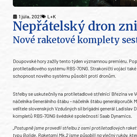
1 júla, 2021
L+K
Nepřátelský dron zn
Nové raketové komplety sest
Doupovské hory zažily tento týden významnou premiéru. Popr
protiletadlového systému RBS-70NG. Strakoničtí vojáci také p
schopnost nového systému působit proti dronům.
Střelby se uskutečnily na protiletadlové střelnici Březina ve
náčelníka Generálního štábu – náčelník štábu generálporučík M
velitele slovenských Vzdušných sil brigádní generál Ladislav 
kompletů RBS-70NG švédské společnosti Saab Dynamics.
„Postupně jsme provedli střelbu z osmi protiletadlových rake
typu Bolide. Raketami Mk.2 jsme působili na vlečný rukáv, kte