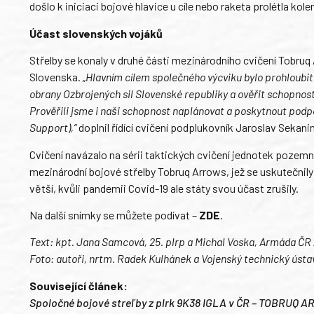
došlo k iniciaci bojové hlavice u cíle nebo raketa prolétla kol
Účast slovenských vojáků
Střelby se konaly v druhé části mezinárodního cvičení Tobruq A
Slovenska.
„Hlavním cílem společného výcviku bylo prohloubit
obrany Ozbrojených sil Slovenské republiky a ověřit schopnos
Prověřili jsme i naši schopnost naplánovat a poskytnout pod
Support),“
doplnil řídící cvičení podplukovník Jaroslav Sekani
Cvičení navázalo na sérii taktických cvičení jednotek pozemn
mezinárodní bojové střelby Tobruq Arrows, jež se uskutečni
větší, kvůli pandemii Covid-19 ale státy svou účast zrušily.
Na další snímky se můžete podívat –
ZDE
.
Text: kpt. Jana Samcová, 25. plrp a Michal Voska, Armáda ČR 
Foto: autoři, nrtm. Radek Kulhánek a Vojenský technický ústa
Související článek:
Spoločné bojové streľby z plrk 9K38 IGLA v ČR – TOBRUQ 