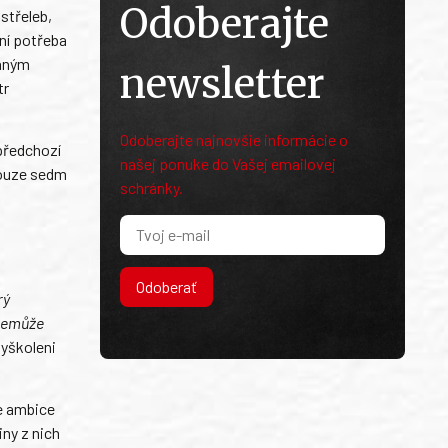
Odoberajte
střeleb,
ení potřeba
vaným
newsletter
tr
Odoberajte najnovšie informácie o
 předchozí
našej ponuke do Vašej emailovej
 pouze sedm
schránky.
Odoberať
rý
 nemůže
vyškoleni
se ambice
iny z nich