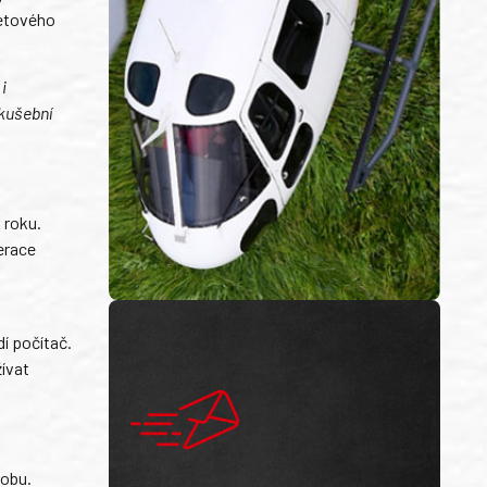
ketového
i
Zkušební
 roku.
erace
í počítač.
žívat
dobu.