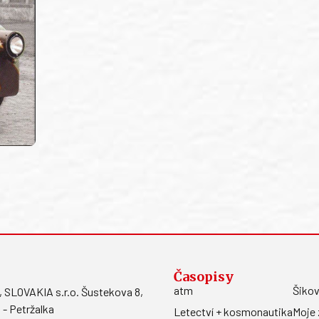
Časopisy
atm
Šikov
LOVAKIA s.r.o. Šustekova 8,
 - Petržalka
Letectví + kosmonautika
Moje 