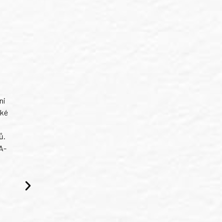
ni
ské
ů.
A-