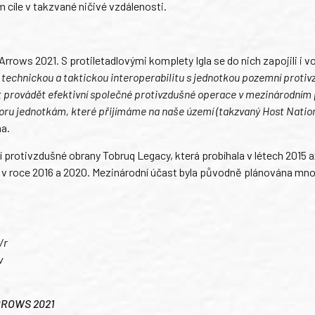
em cíle v takzvané ničivé vzdálenosti.
rrows 2021. S protiletadlovými komplety Igla se do nich zapojili i vo
 technickou a taktickou interoperabilitu s jednotkou pozemní proti
t provádět efektivní společné protivzdušné operace v mezinárodním 
poru jednotkám, které přijímáme na naše území (takzvaný Host Natio
na.
í protivzdušné obrany Tobruq Legacy, která probíhala v létech 2015 a
ly v roce 2016 a 2020. Mezinárodní účast byla původně plánována m
/r
v
ARROWS 2021