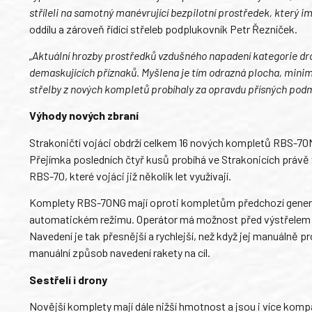
stříleli na samotný manévrující bezpilotní prostředek, který im
oddílu a zároveň řídící střeleb podplukovník Petr Řezníček.
„Aktuální hrozby prostředků vzdušného napadení kategorie dron 
demaskujících příznaků. Myšlena je tím odrazná plocha, minimá
střelby z nových kompletů probíhaly za opravdu přísných podm
Výhody nových zbraní
Strakoničtí vojáci obdrží celkem 16 nových kompletů RBS-70N
Přejímka posledních čtyř kusů probíhá ve Strakonicích právě
RBS-70, které vojáci již několik let využívají.
Komplety RBS-70NG mají oproti kompletům předchozí generace
automatickém režimu. Operátor má možnost před výstřelem ta
Navedení je tak přesnější a rychlejší, než když jej manuálně
manuální způsob navedení rakety na cíl.
Sestřelí i drony
Novější komplety mají dále nižší hmotnost a jsou i více kompa