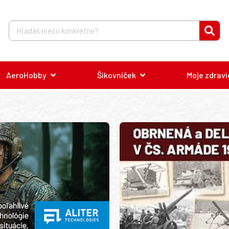
AeroHobby
Šikovníček
Moje zdravi