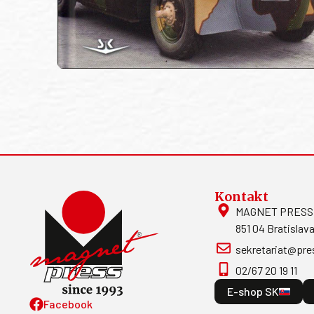
Kontakt
MAGNET PRESS, S
851 04 Bratislava
sekretariat@pre
02/67 20 19 11
E-shop SK
Facebook