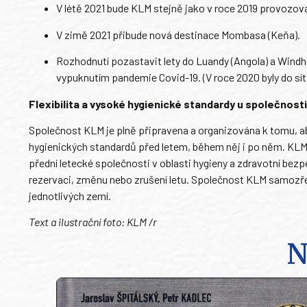
V létě 2021 bude KLM stejně jako v roce 2019 provozovat 
V zimě 2021 přibude nová destinace Mombasa (Keňa).
Rozhodnutí pozastavit lety do Luandy (Angola) a Windh
vypuknutím pandemie Covid-19. (V roce 2020 byly do sítě
Flexibilita a vysoké hygienické standardy u společnost
Společnost KLM je plně připravena a organizována k tomu, ab
hygienických standardů před letem, během něj i po něm. KLM
přední letecké společnosti v oblasti hygieny a zdravotní bez
rezervaci, změnu nebo zrušení letu. Společnost KLM samozř
jednotlivých zemí.
Text a ilustrační foto: KLM /r
N