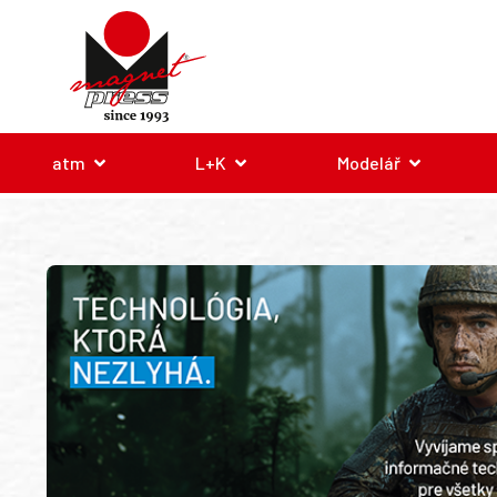
atm
L+K
Modelář