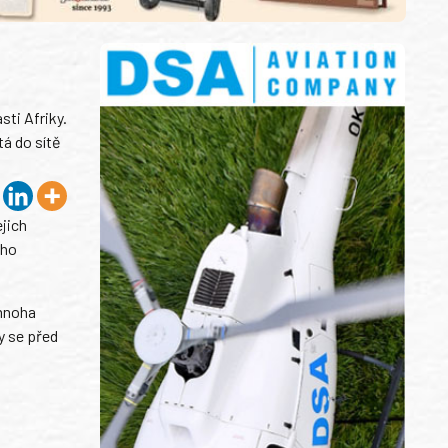
sti Afriky.
tá do sítě
jich
ého
 mnoha
y se před