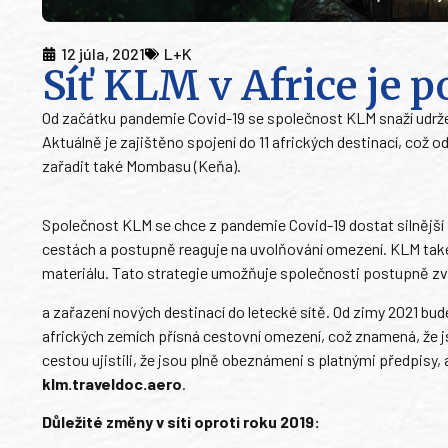
12 júla, 2021
L+K
Síť KLM v Africe je
Od začátku pandemie Covid-19 se společnost KLM snaží udržet 
Aktuálně je zajištěno spojení do 11 afrických destinací, což 
zařadit také Mombasu (Keňa).
Společnost KLM se chce z pandemie Covid-19 dostat silnější
cestách a postupně reaguje na uvolňování omezení. KLM tak
materiálu. Tato strategie umožňuje společnosti postupně zvy
a zařazení nových destinací do letecké sítě. Od zimy 2021 bu
afrických zemích přísná cestovní omezení, což znamená, že 
cestou ujistili, že jsou plně obeznámeni s platnými předpisy
klm.traveldoc.aero
.
Důležité změny v síti oproti roku 2019: