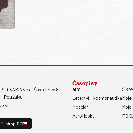
Časopisy
atm
Šikov
LOVAKIA s.r.o. Šustekova 8,
 - Petržalka
Letectví + kosmonautika
Moje 
ss.sk
Modelář
Moja 
AeroHobby
F.O.O
E-shop CZ