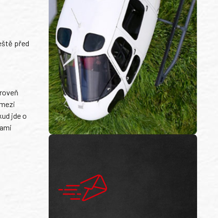
eště před
úroveň
 mezi
kud jde o
dami