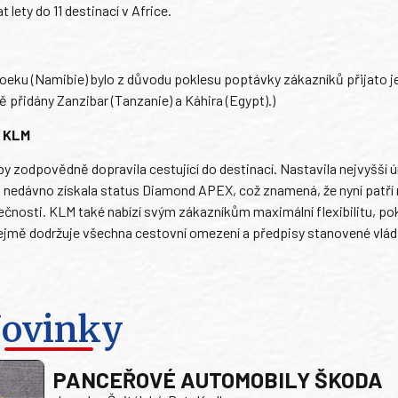
lety do 11 destinací v Africe.
oeku (Namibie) bylo z důvodu poklesu poptávky zákazníků přijato j
 přidány Zanzibar (Tanzanie) a Káhira (Egypt).)
i KLM
y zodpovědně dopravila cestující do destinací. Nastavila nejvyšší 
 nedávno získala status Diamond APEX, což znamená, že nyní patří
pečnosti. KLM také nabízí svým zákazníkům maximální flexibilitu, po
ejmě dodržuje všechna cestovní omezení a předpisy stanovené vlá
ovinky
PANCEŘOVÉ AUTOMOBILY ŠKODA