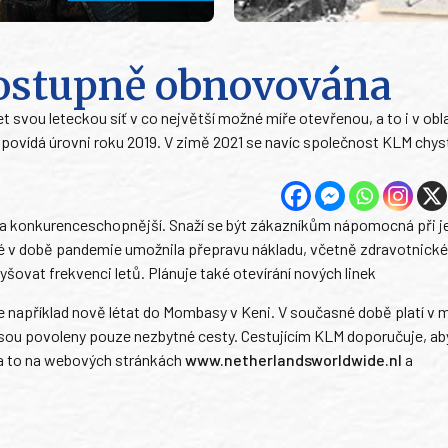
 postupně obnovována
svou leteckou síť v co největší možné míře otevřenou, a to i v obla
odpovídá úrovni roku 2019. V zimě 2021 se navíc společnost KLM chys
 a konkurenceschopnější. Snaží se být zákazníkům nápomocná při je
é v době pandemie umožnila přepravu nákladu, včetně zdravotnick
šovat frekvenci letů. Plánuje také otevírání nových linek
de například nově létat do Mombasy v Keni. V současné době platí v
jsou povoleny pouze nezbytné cesty. Cestujícím KLM doporučuje, ab
, a to na webových stránkách
www.netherlandsworldwide.nl
a