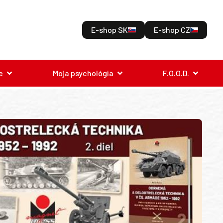
E-shop SK
E-shop CZ
e
Moja psychológia
F.O.O.D.