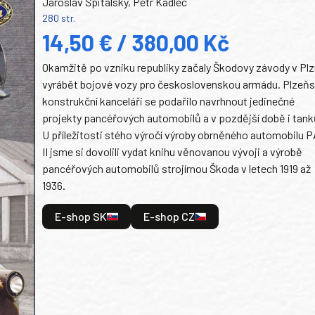
Jaroslav Špitálský, Petr Kadlec
280 str.
14,50 € / 380,00 Kč
Okamžitě po vzniku republiky začaly Škodovy závody v Plz
vyrábět bojové vozy pro československou armádu. Plzeň
konstrukční kanceláři se podařilo navrhnout jedinečné
projekty pancéřových automobilů a v pozdější době i tank
U příležitosti stého výročí výroby obrněného automobilu P
II jsme si dovolili vydat knihu věnovanou vývoji a výrobě
pancéřových automobilů strojírnou Škoda v letech 1919 až
1936.
E-shop SK
E-shop CZ