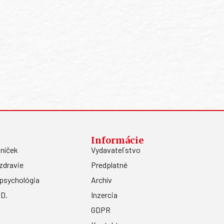
Informácie
níček
Vydavateľstvo
zdravie
Predplatné
psychológia
Archív
.D.
Inzercia
GDPR