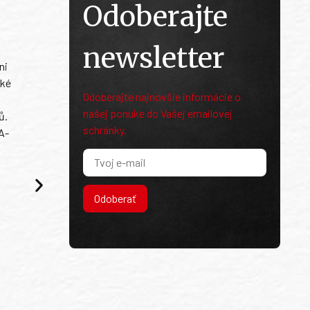
Odoberajte
newsletter
ni
ské
Odoberajte najnovšie informácie o
našej ponuke do Vašej emailovej
ů.
schránky.
A-
Odoberať