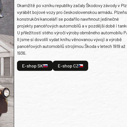
Okamžitě po vzniku republiky začaly Škodovy závody v Plz
vyrábět bojové vozy pro československou armádu. Plzeň
konstrukční kanceláři se podařilo navrhnout jedinečné
projekty pancéřových automobilů a v pozdější době i tank
U příležitosti stého výročí výroby obrněného automobilu P
II jsme si dovolili vydat knihu věnovanou vývoji a výrobě
pancéřových automobilů strojírnou Škoda v letech 1919 až
1936.
E-shop SK
E-shop CZ