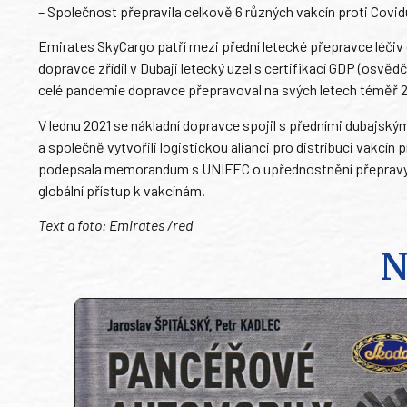
– Společnost přepravila celkově 6 různých vakcín proti Covid
Emirates SkyCargo patří mezi přední letecké přepravce léčiv c
dopravce zřídil v Dubaji letecký uzel s certifikací GDP (osvě
celé pandemie dopravce přepravoval na svých letech téměř 20
V lednu 2021 se nákladní dopravce spojil s předními dubajským
a společně vytvořili logistickou alianci pro distribuci vakcí
podepsala memorandum s UNIFEC o upřednostnění přepravy va
globální přístup k vakcínám.
Text a foto: Emirates /red
N