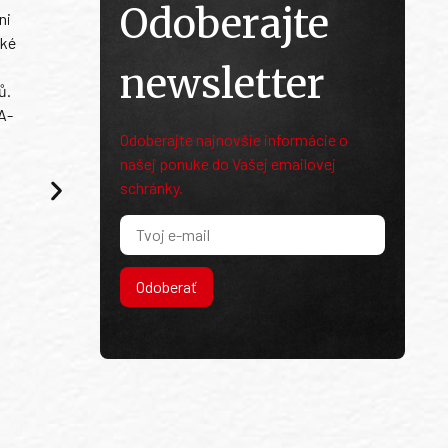
Odoberajte
ni
ské
newsletter
ů.
A-
Odoberajte najnovšie informácie o
našej ponuke do Vašej emailovej
schránky.
Odoberať