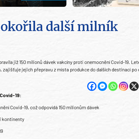
kořila další milník
pravila již 150 milionů dávek vakcíny proti onemocnění Covid-19. Le
n, zajišťuje jejich přepravu z místa produkce do dalších destinací po
Covid-19:
cnění Covid-19, což odpovídá 150 milionům dávek
i kontinenty
19