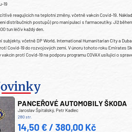
u-19
itlivě reagujících na teplotní změny, včetně vakcín Covid-19. Náklad
dčení distribučních postupů) pro manipulaci s farmaceutiky. Již běhe
0 tun léčiv každý den.
i subjekty, včetně DP World, International Humanitarian City a Duba
n proti Covid-19 do rozvojových zemí. V únoru tohoto roku Emirates 
kcín proti Covid-19 na podporu programu COVAX usilující o sprave
ovinky
PANCEŘOVÉ AUTOMOBILY ŠKODA
Jaroslav Špitálský, Petr Kadlec
280 str.
14,50 € / 380,00 Kč