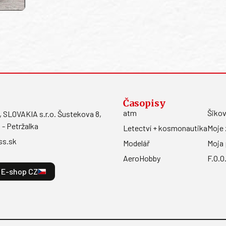
Časopisy
atm
Šikov
LOVAKIA s.r.o. Šustekova 8,
 - Petržalka
Letectví + kosmonautika
Moje 
ss.sk
Modelář
Moja 
AeroHobby
F.O.O
E-shop CZ