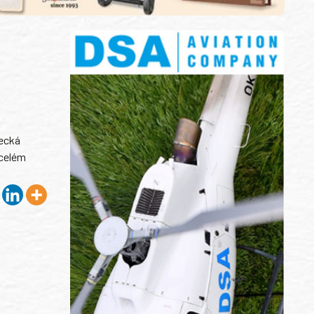
tecká
 celém