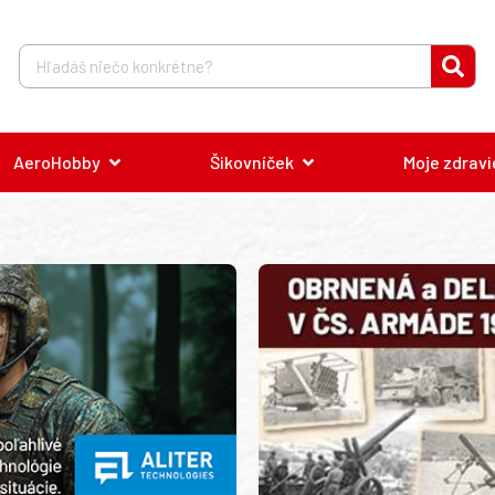
AeroHobby
Šikovníček
Moje zdravi