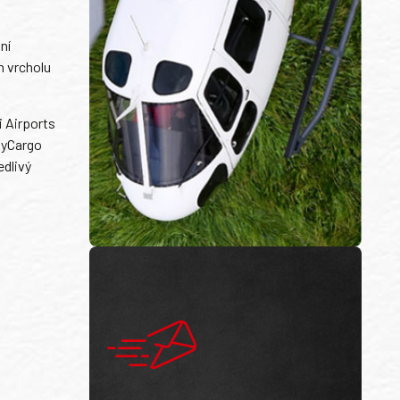
ní
m vrcholu
i Airports
SkyCargo
dlivý