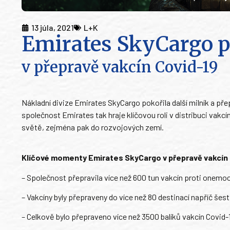
13 júla, 2021
L+K
Emirates SkyCargo po
v přepravě vakcín Covid-19
Nákladní divize Emirates SkyCargo pokořila další milník a pře
společnost Emirates tak hraje klíčovou roli v distribuci vakcí
světě, zejména pak do rozvojových zemí.
Klíčové momenty Emirates SkyCargo v přepravě vakcín 
– Společnost přepravila více než 600 tun vakcín proti onemo
– Vakcíny byly přepraveny do více než 80 destinací napříč šest
– Celkově bylo přepraveno více než 3500 balíků vakcín Covid-