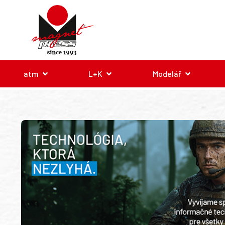
atm
L+K
Modelář