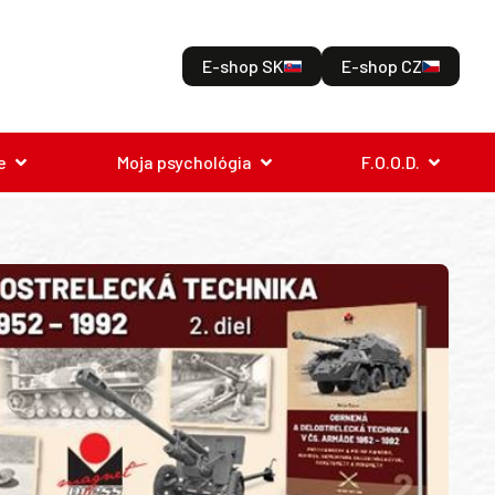
E-shop SK
E-shop CZ
e
Moja psychológia
F.O.O.D.