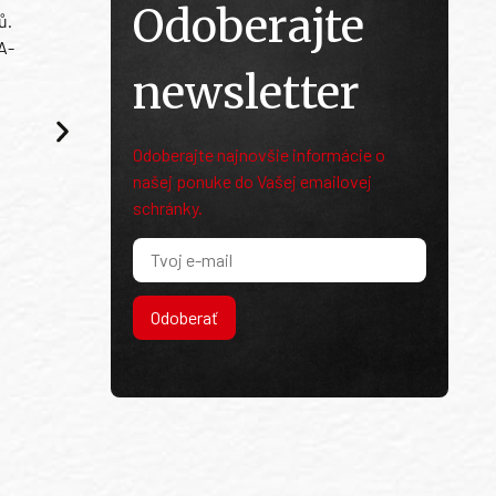
Odoberajte
ů.
A-
newsletter
Odoberajte najnovšie informácie o
našej ponuke do Vašej emailovej
schránky.
Odoberať