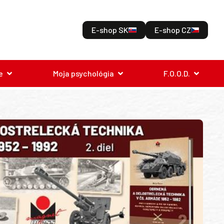
E-shop SK
E-shop CZ
e
Moja psychológia
F.O.O.D.