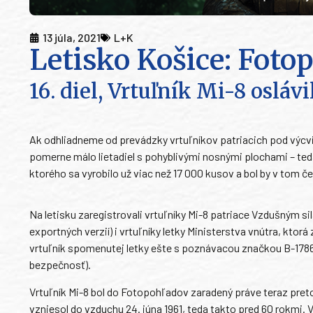
13 júla, 2021
L+K
Letisko Košice: Foto
16. diel, Vrtuľník Mi-8 oslávi
Ak odhliadneme od prevádzky vrtuľníkov patriacich pod výcv
pomerne málo lietadiel s pohyblivými nosnými plochami – teda 
ktorého sa vyrobilo už viac než 17 000 kusov a bol by v tom če
Na letisku zaregistrovali vrtuľníky Mi-8 patriace Vzdušným si
exportných verzií) i vrtuľníky letky Ministerstva vnútra, ktor
vrtuľník spomenutej letky ešte s poznávacou značkou B-1786 
bezpečnosť).
Vrtuľník Mi-8 bol do Fotopohľadov zaradený práve teraz preto
vzniesol do vzduchu 24. júna 1961, teda takto pred 60 rokmi. 