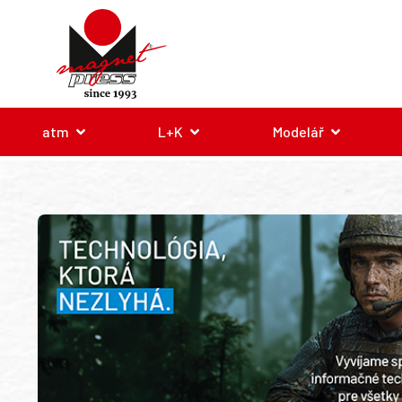
atm
L+K
Modelář