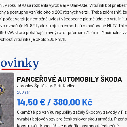
i, v roku 1970 sa rozbehla výroba aj v Ulan-Ude. Vrtuľník bol priebež
hy a postupne vzniklo okolo 200 rôznych verzií. Treba zdôrazniť, ž
počet verzií je nemožné uviesť všeobecne platné údaje o vrtuľníku
tvo označuje Mi-8MT, ale stroje na export sú označované Mi-17. Táto
0 kW, ktoré poháňajú hlavný rotor priemeru 21,25 m. Maximálna vz
hlosť vrtuľníka je okolo 280 km/h.
ovinky
PANCEŘOVÉ AUTOMOBILY ŠKODA
Jaroslav Špitálský, Petr Kadlec
280 str.
14,50 € / 380,00 Kč
Okamžitě po vzniku republiky začaly Škodovy závody v Plz
vyrábět bojové vozy pro československou armádu. Plzeň
konstrukční kanceláři se podařilo navrhnout jedinečné