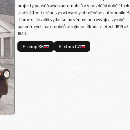
projekty pancéřových automobilů a v pozdější době i tank
U příležitosti stého výročí výroby obrněného automobilu P
II jsme si dovolili vydat knihu věnovanou vývoji a výrobě
pancéřových automobilů strojírnou Škoda v letech 1919 až
1936.
E-shop SK
E-shop CZ