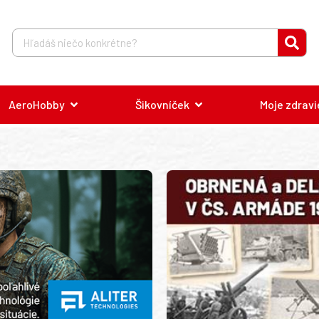
AeroHobby
Šikovníček
Moje zdravi