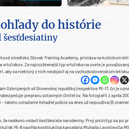
pohľady do histórie
l šesťdesiatiny
ikové stredisko Slovak Training Academy, pristáva na košickom let
vrtuľníkov. Za najrozšírenejší typ vrtuľníka na svete je považovaný
rt, aby sa niektorý z nich neobjavil aj na východoslovenskom letisku
lám Ozbrojených síl Slovenskej republiky (respektíve Mi-17, čo je ozn
á zabezpečuje prepravu ústavných činiteľov. Na fotografii z apríla 20
– takéto označenie lietadiel polície sa dnes už nepoužíva (B zname
, že nedávno oslávil šesťdesiate narodeniny. Prvý prototyp sa po pr
Vrtuľník Mi-8 navrhla konštrukčná kancelária Michaila Leontieviča Mi