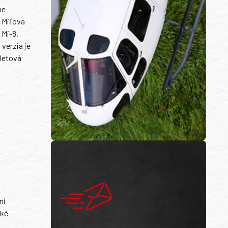
ne
e Miľova
 Mi-8.
 verzia je
letová
ni
ské