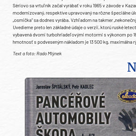
Sériovo sa vrtuľník začal vyrábať v roku 1965 v závode v Kazan
modernizovaný, respektíve upravovaný na rôzne špeciálne úlo
„osmička“ sa dodnes vyrába. Vzhľadom na takmer „nekonečný“ 
Uvedieme preto len základné údaje o verzii, ktorú ruské letec
vybavená dvomi turbohriadeľovými motormi s výkonom po 188
hmotnosť s podveseným nákladom je 13 500 kg, maximálna rýc
Text a foto: Rado Mlýnek
N