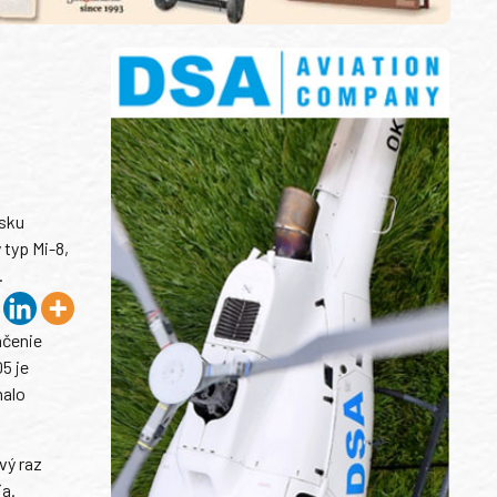
isku
 typ Mi-8,
.
ačenie
05 je
nalo
vý raz
ľa.