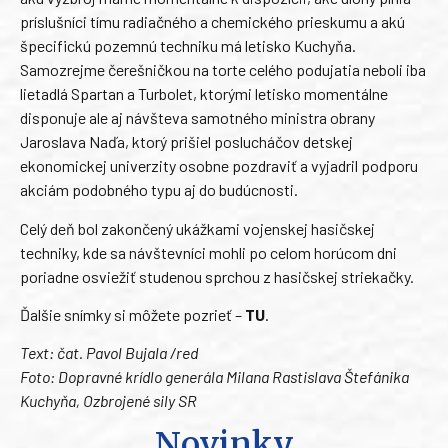
príslušníci tímu radiačného a chemického prieskumu a akú
špecifickú pozemnú techniku má letisko Kuchyňa.
Samozrejme čerešničkou na torte celého podujatia neboli iba
lietadlá Spartan a Turbolet, ktorými letisko momentálne
disponuje ale aj návšteva samotného ministra obrany
Jaroslava Naďa, ktorý prišiel poslucháčov detskej
ekonomickej univerzity osobne pozdraviť a vyjadril podporu
akciám podobného typu aj do budúcnosti.
Celý deň bol zakončený ukážkami vojenskej hasičskej
techniky, kde sa návštevníci mohli po celom horúcom dni
poriadne osviežiť studenou sprchou z hasičskej striekačky.
Ďalšie snímky si môžete pozrieť –
TU
.
Text: čat. Pavol Bujala /red
Foto: Dopravné krídlo generála Milana Rastislava Štefánika
Kuchyňa, Ozbrojené sily SR
Novinky