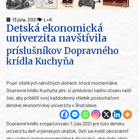
13 júla, 2021
L+K
Detská ekonomická
univerzita navštívila
príslušníkov Dopravného
krídla Kuchyňa
Popri všetkých náročných úlohách, ktoré momentálne
Dopravné krídlo Kuchyňa plní, si príslušníci nášho útvaru našli
čas, aby priblížili svoj každodenný chlebík poslucháčom
detskej ekonomickej univerzity v Bratislave.
Dopravné krídlo zorganizovalo 7. júla 2021 pre túto detskú
univerzitu deň vojenských ukážok. Deti sa mohli oboznámiť
akú výzbroj máme momentálne k dispozícii, aké úlohy plnia