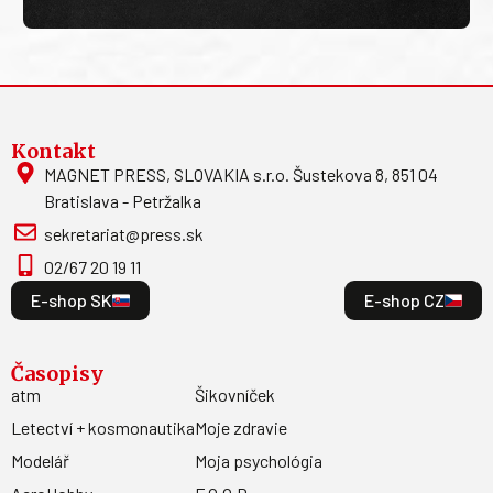
Kontakt
MAGNET PRESS, SLOVAKIA s.r.o. Šustekova 8, 851 04
Bratislava - Petržalka
sekretariat@press.sk
02/67 20 19 11
E-shop SK
E-shop CZ
Časopisy
atm
Šikovníček
Letectví + kosmonautika
Moje zdravie
Modelář
Moja psychológia