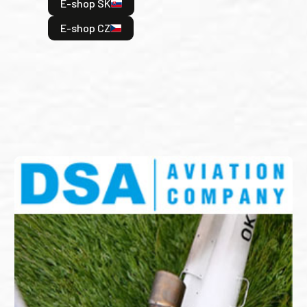
E-shop SK
je: 
odeh
E-shop CZ
bitv
E
E