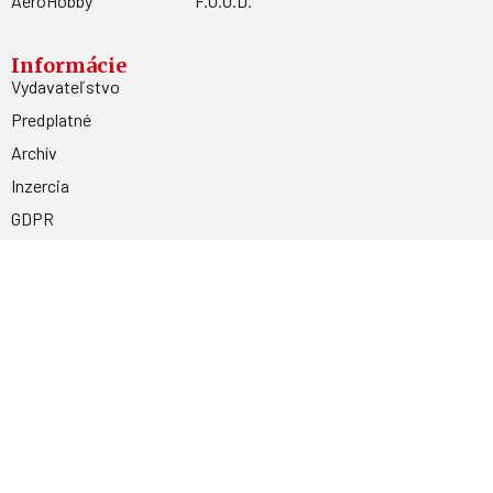
AeroHobby
F.O.O.D.
Informácie
Vydavateľstvo
Predplatné
Archív
Inzercia
GDPR
Kontakty
Facebook