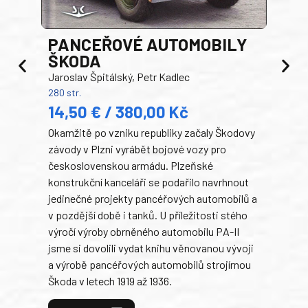
PANCEŘOVÉ AUTOMOBILY
ŠKODA
TA
Jaroslav Špitálský, Petr Kadlec
Ben
280 str.
352 s
14,50 € / 380,00 Kč
22
Okamžitě po vzniku republiky začaly Škodovy
Tank
závody v Plzni vyrábět bojové vozy pro
býva
československou armádu. Plzeňské
Rusk
konstrukční kanceláři se podařilo navrhnout
armá
jedinečné projekty pancéřových automobilů a
stře
v pozdější době i tanků. U příležitosti stého
při 
výročí výroby obrněného automobilu PA-II
blíz
jsme si dovolili vydat knihu věnovanou vývoji
tank
a výrobě pancéřových automobilů strojírnou
v lé
Škoda v letech 1919 až 1936.
tak 
hrdi