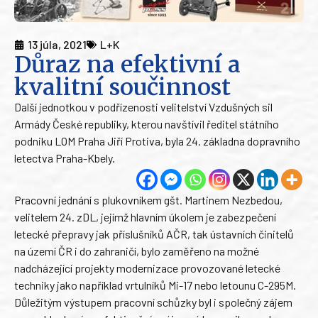
13 júla, 2021
L+K
Důraz na efektivní a
kvalitní součinnost
Další jednotkou v podřízenosti velitelství Vzdušných sil
Armády České republiky, kterou navštívil ředitel státního
podniku LOM Praha Jiří Protiva, byla 24. základna dopravního
letectva Praha-Kbely.
Pracovní jednání s plukovníkem gšt. Martinem Nezbedou,
velitelem 24. zDL, jejímž hlavním úkolem je zabezpečení
letecké přepravy jak příslušníků AČR, tak ústavních činitelů
na území ČR i do zahraničí, bylo zaměřeno na možné
nadcházející projekty modernizace provozované letecké
techniky jako například vrtulníků Mi-17 nebo letounu C-295M.
Důležitým výstupem pracovní schůzky byl i společný zájem