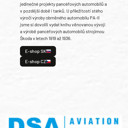
jedinečné projekty pancéřových automobilů a
stře
v pozdější době i tanků. U příležitosti stého
při 
výročí výroby obrněného automobilu PA-II
blíz
jsme si dovolili vydat knihu věnovanou vývoji
tank
a výrobě pancéřových automobilů strojírnou
v lé
Škoda v letech 1919 až 1936.
tak 
hrdi
E-shop SK
je: 
odeh
E-shop CZ
bitv
E
E