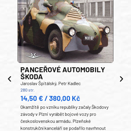
PANCEŘOVÉ AUTOMOBILY
ŠKODA
TA
Jaroslav Špitálský, Petr Kadlec
Ben
280 str.
352 s
14,50 € / 380,00 Kč
22
Okamžitě po vzniku republiky začaly Škodovy
Tank
závody v Plzni vyrábět bojové vozy pro
býva
československou armádu. Plzeňské
Rusk
konstrukční kanceláři se podařilo navrhnout
armá