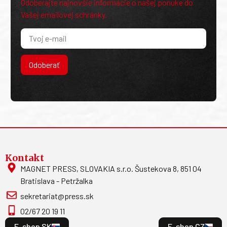
Odoberajte najnovšie informácie o našej ponuke do
Vašej emailovej schránky.
Odoberať
Kontakt
MAGNET PRESS, SLOVAKIA s.r.o. Šustekova 8, 851 04
Bratislava - Petržalka
sekretariat@press.sk
02/67 20 19 11
E-shop SK
E-shop CZ