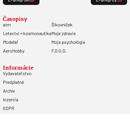
Časopisy
atm
Šikovníček
Letectví + kosmonautika
Moje zdravie
Modelář
Moja psychológia
AeroHobby
F.O.O.D.
Informácie
Vydavateľstvo
Predplatné
Archív
Inzercia
GDPR
Kontakty