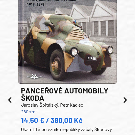
PANCEŘOVÉ AUTOMOBILY
ŠKODA
TA
Jaroslav Špitálský, Petr Kadlec
Ben
280 str.
352 s
14,50 € / 380,00 Kč
22
Okamžitě po vzniku republiky začaly Škodovy
Tank