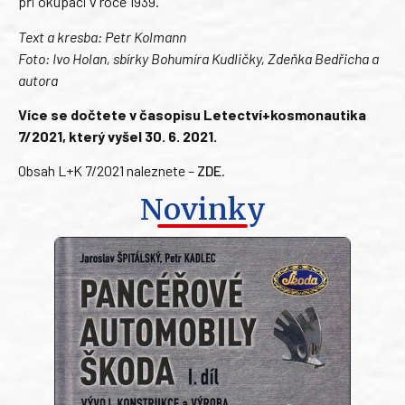
při okupaci v roce 1939.
Text a kresba: Petr Kolmann
Foto: Ivo Holan, sbírky Bohumíra Kudličky, Zdeňka Bedřicha a
autora
Více se dočtete v časopisu Letectví+kosmonautika
7/2021, který vyšel 30. 6. 2021.
Obsah L+K 7/2021 naleznete –
ZDE
.
Novinky