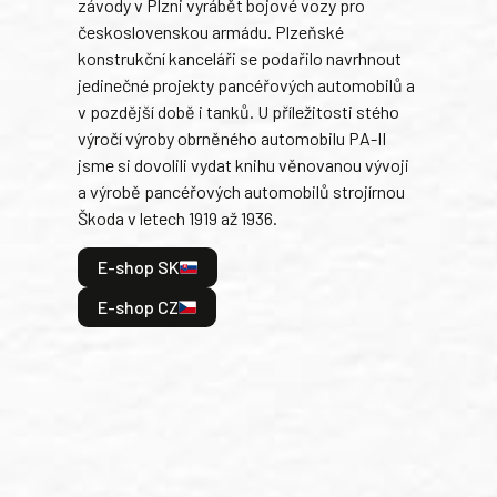
závody v Plzni vyrábět bojové vozy pro
býva
československou armádu. Plzeňské
Rusk
konstrukční kanceláři se podařilo navrhnout
armá
jedinečné projekty pancéřových automobilů a
stře
v pozdější době i tanků. U příležitosti stého
při 
výročí výroby obrněného automobilu PA-II
blíz
jsme si dovolili vydat knihu věnovanou vývoji
tank
a výrobě pancéřových automobilů strojírnou
v lé
Škoda v letech 1919 až 1936.
tak 
hrdi
E-shop SK
je: 
odeh
E-shop CZ
bitv
E
E