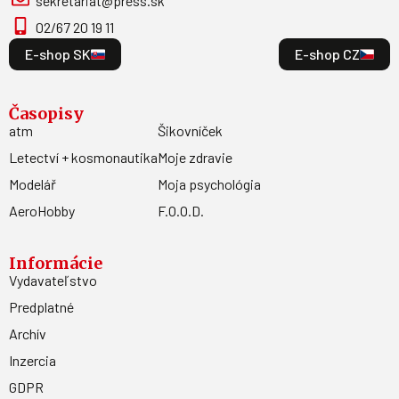
sekretariat@press.sk
02/67 20 19 11
E-shop SK
E-shop CZ
Časopisy
atm
Šikovníček
Letectví + kosmonautika
Moje zdravie
Modelář
Moja psychológia
AeroHobby
F.O.O.D.
Informácie
Vydavateľstvo
Predplatné
Archív
Inzercia
GDPR