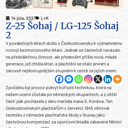
14 júla, 2021
L+K
Z-25 Šohaj / LG-125 Šohaj
2
V poválečných létech došlo v Československu k významnému
rozvoji bezmotorového létání. Jednak se částečně navázalo
na předválečnou činnost, ale především přišla nová, mladá
generace, jež chtěla létat, a plachtění se stalo prvním a
zároveň nejdostupnějším stupněm k cestě za jejich snem.
Zpočátku byl provoz pokryt kořistní technikou, která na
našem území zůstala po německých okupantech, a z větší
části pak pocházela z daru maršála Ivana S. Koněva. Ten
československým plachtařům v červenci 1945 věnoval
techniku z německé plachtařské školy v Grunau jako
částečnou kompenzaci za sportovní letadla zabavená Němci