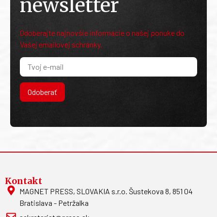
newsletter
Odoberajte najnovšie informácie o našej ponuke do
Vašej emailovej schránky.
Odoberať
Kontakt
MAGNET PRESS, SLOVAKIA s.r.o. Šustekova 8, 851 04
Bratislava - Petržalka