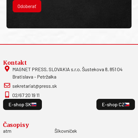
Odoberať
Kontakt
MAGNET PRESS, SLOVAKIA s.r.o. Šustekova 8, 851 04
Bratislava - Petržalka
sekretariat@press.sk
02/67 20 19 11
E-shop SK
E-shop CZ
Časopisy
atm
Šikovníček