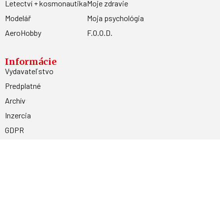
Letectví + kosmonautika
Moje zdravie
Modelář
Moja psychológia
AeroHobby
F.O.O.D.
Informácie
Vydavateľstvo
Predplatné
Archív
Inzercia
GDPR
Kontakty