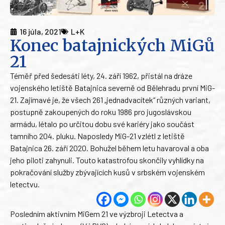
16 júla, 2021
L+K
Konec batajnických MiGů
21
Téměř před šedesáti léty, 24. září 1962, přistál na dráze
vojenského letiště Batajnica severně od Bělehradu první MiG-
21. Zajímavé je, že všech 261 „jednadvacítek“ různých variant,
postupně zakoupených do roku 1986 pro jugoslávskou
armádu, létalo po určitou dobu své kariéry jako součást
tamního 204. pluku. Naposledy MiG-21 vzlétl z letiště
Batajnica 26. září 2020. Bohužel během letu havaroval a oba
jeho piloti zahynuli. Touto katastrofou skončily vyhlídky na
pokračování služby zbývajících kusů v srbském vojenském
letectvu.
Posledním aktivním MiGem 21 ve výzbroji Letectva a