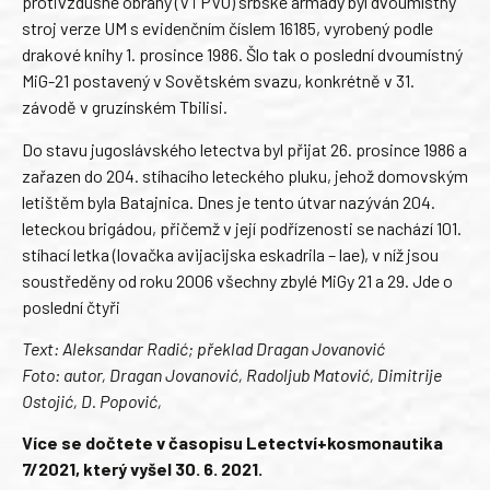
protivzdušné obrany (V i PVO) srbské armády byl dvoumístný
stroj verze UM s evidenčním číslem 16185, vyrobený podle
drakové knihy 1. prosince 1986. Šlo tak o poslední dvoumístný
MiG-21 postavený v Sovětském svazu, konkrétně v 31.
závodě v gruzínském Tbilisi.
Do stavu jugoslávského letectva byl přijat 26. prosince 1986 a
zařazen do 204. stíhacího leteckého pluku, jehož domovským
letištěm byla Batajnica. Dnes je tento útvar nazýván 204.
leteckou brigádou, přičemž v její podřízenosti se nachází 101.
stíhací letka (lovačka avijacijska eskadrila – lae), v níž jsou
soustředěny od roku 2006 všechny zbylé MiGy 21 a 29. Jde o
poslední čtyři
Text: Aleksandar Radić; překlad Dragan Jovanović
Foto: autor, Dragan Jovanović, Radoljub Matović, Dimitrije
Ostojić, D. Popović,
Více se dočtete v časopisu Letectví+kosmonautika
7/2021, který vyšel 30. 6. 2021.