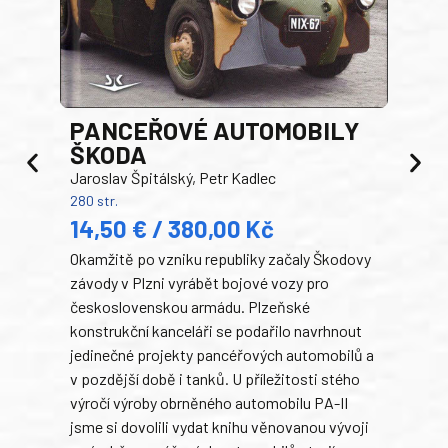
PANCEŘOVÉ AUTOMOBILY
ŠKODA
TA
Jaroslav Špitálský, Petr Kadlec
Ben
280 str.
352 s
14,50 € / 380,00 Kč
22
Okamžitě po vzniku republiky začaly Škodovy
Tank
závody v Plzni vyrábět bojové vozy pro
býva
československou armádu. Plzeňské
Rusk
konstrukční kanceláři se podařilo navrhnout
armá
jedinečné projekty pancéřových automobilů a
stře
v pozdější době i tanků. U příležitosti stého
při 
výročí výroby obrněného automobilu PA-II
blíz
jsme si dovolili vydat knihu věnovanou vývoji
tank