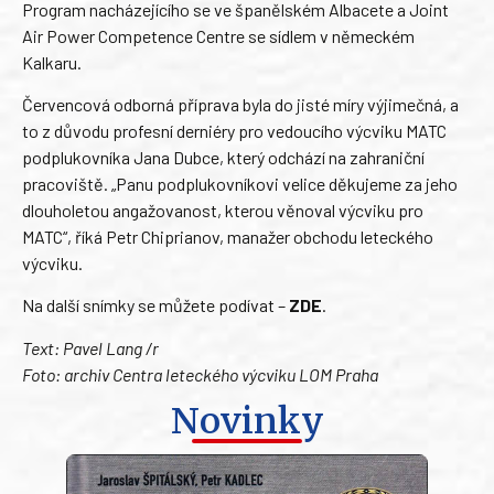
Program nacházejícího se ve španělském Albacete a Joint
Air Power Competence Centre se sídlem v německém
Kalkaru.
Červencová odborná příprava byla do jisté míry výjimečná, a
to z důvodu profesní derniéry pro vedoucího výcviku MATC
podplukovníka Jana Dubce, který odchází na zahraniční
pracoviště. „Panu podplukovníkovi velice děkujeme za jeho
dlouholetou angažovanost, kterou věnoval výcviku pro
MATC“, říká Petr Chiprianov, manažer obchodu leteckého
výcviku.
Na další snímky se můžete podívat –
ZDE
.
Text: Pavel Lang /r
Foto: archiv Centra leteckého výcviku LOM Praha
Novinky