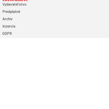
Vydavateľstvo
Predplatné
Archív
Inzercia
GDPR
Kontakty
Facebook
Magnetpress.online
© 2023 Všetky práva vyhradené. Dizajn a
programovanie: