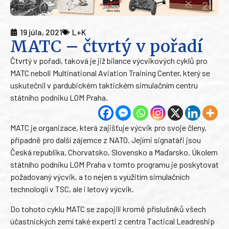
19 júla, 2021
L+K
MATC – čtvrtý v pořadí
Čtvrtý v pořadí, taková je již bilance výcvikových cyklů pro
MATC neboli Multinational Aviation Training Center, který se
uskutečnil v pardubickém taktickém simulačním centru
státního podniku LOM Praha.
MATC je organizace, která zajišťuje výcvik pro svoje členy,
případně pro další zájemce z NATO. Jejími signatáři jsou
Česká republika, Chorvatsko, Slovensko a Maďarsko. Úkolem
státního podniku LOM Praha v tomto programu je poskytovat
požadovaný výcvik, a to nejen s využitím simulačních
technologií v TSC, ale i letový výcvik.
Do tohoto cyklu MATC se zapojili kromě příslušníků všech
účastnických zemí také experti z centra Tactical Leadreship