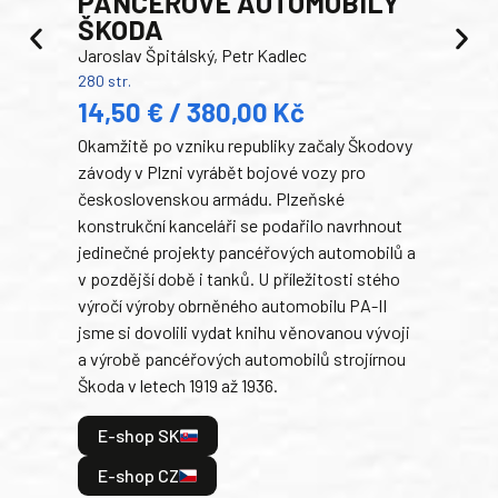
PANCEŘOVÉ AUTOMOBILY
ŠKODA
TA
Jaroslav Špitálský, Petr Kadlec
Ben
280 str.
352 s
14,50 € / 380,00 Kč
22
Okamžitě po vzniku republiky začaly Škodovy
Tank
závody v Plzni vyrábět bojové vozy pro
býva
československou armádu. Plzeňské
Rusk
konstrukční kanceláři se podařilo navrhnout
armá
jedinečné projekty pancéřových automobilů a
stře
v pozdější době i tanků. U příležitosti stého
při 
výročí výroby obrněného automobilu PA-II
blíz
jsme si dovolili vydat knihu věnovanou vývoji
tank
a výrobě pancéřových automobilů strojírnou
v lé
Škoda v letech 1919 až 1936.
tak 
hrdi
E-shop SK
je: 
odeh
E-shop CZ
bitv