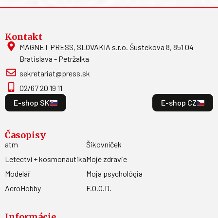
Kontakt
MAGNET PRESS, SLOVAKIA s.r.o. Šustekova 8, 851 04
Bratislava - Petržalka
sekretariat@press.sk
02/67 20 19 11
E-shop SK
E-shop CZ
Časopisy
atm
Šikovníček
Letectví + kosmonautika
Moje zdravie
Modelář
Moja psychológia
AeroHobby
F.O.O.D.
Informácie