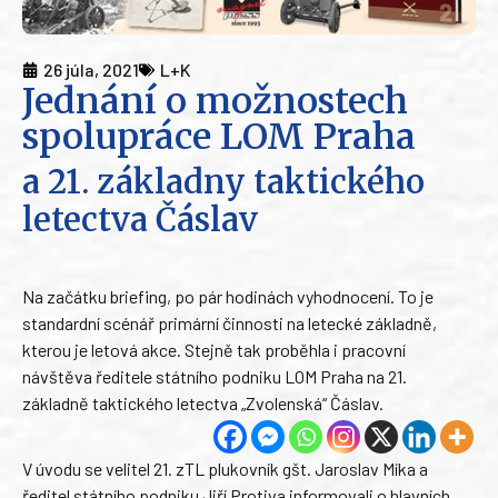
26 júla, 2021
L+K
Jednání o možnostech
spolupráce LOM Praha
a 21. základny taktického
letectva Čáslav
Na začátku briefing, po pár hodinách vyhodnocení. To je
standardní scénář primární činnosti na letecké základně,
kterou je letová akce. Stejně tak proběhla i pracovní
návštěva ředitele státního podniku LOM Praha na 21.
základně taktického letectva „Zvolenská“ Čáslav.
V úvodu se velitel 21. zTL plukovník gšt. Jaroslav Míka a
ředitel státního podniku Jiří Protiva informovali o hlavních