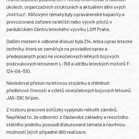
úkolech, organizačních strukturách a aktuálním dění svých
„institucí“. Klíčovými tématy byly opravárenské kapacity a
provozovaná zařízení na letišti nebo výcvik pilotů v
pardubickém Centru leteckého výcviku LOM Praha.
Dalším místem k odborné diskusi byla 214. letka oprav letecké
techniky, která se zaměřuje na provádění oprav a
předepsaných prací na víceúčelových lehkých bojových
podzvukových letounech L-159 a údržbu leteckých motorů F-
124-GA-100.
Následoval přesun na letovou stojánku a zhlédnutí
předletové činnosti a vzletů víceúčelových bojových letounů
JAS-39C Gripen.
Z rozboru pracovní schůzky vyplynulo několik záměrů.
Například to, že odborníci z čáslavské základny a resortního
státního podniku posoudí diskutovaná témata a navrhnou
možnosti jejich případné dílčí realizace.