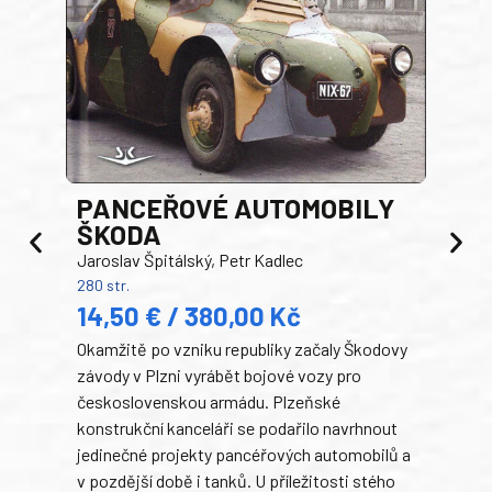
PANCEŘOVÉ AUTOMOBILY
ŠKODA
TA
Jaroslav Špitálský, Petr Kadlec
Ben
280 str.
352 s
14,50 € / 380,00 Kč
22
Okamžitě po vzniku republiky začaly Škodovy
Tank
závody v Plzni vyrábět bojové vozy pro
býva
československou armádu. Plzeňské
Rusk
konstrukční kanceláři se podařilo navrhnout
armá
jedinečné projekty pancéřových automobilů a
stře
v pozdější době i tanků. U příležitosti stého
při 