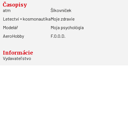
Časopisy
atm
Šikovníček
Letectví + kosmonautika
Moje zdravie
Modelář
Moja psychológia
AeroHobby
F.O.O.D.
Informácie
Vydavateľstvo
Predplatné
Archív
Inzercia
GDPR
Kontakty