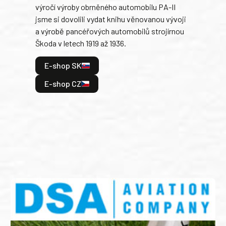
výročí výroby obrněného automobilu PA-II
blíz
jsme si dovolili vydat knihu věnovanou vývoji
tank
a výrobě pancéřových automobilů strojírnou
v lé
Škoda v letech 1919 až 1936.
tak 
hrdi
E-shop SK
je: 
odeh
E-shop CZ
bitv
E
E