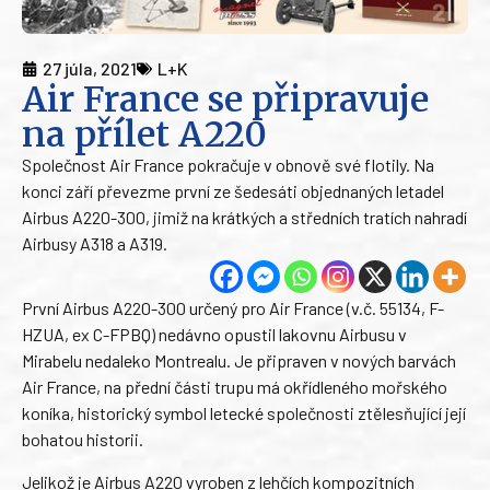
27 júla, 2021
L+K
Air France se připravuje
na přílet A220
Společnost Air France pokračuje v obnově své flotily. Na
konci září převezme první ze šedesáti objednaných letadel
Airbus A220-300, jimiž na krátkých a středních tratích nahradí
Airbusy A318 a A319.
První Airbus A220-300 určený pro Air France (v.č. 55134, F-
HZUA, ex C-FPBQ) nedávno opustil lakovnu Airbusu v
Mirabelu nedaleko Montrealu. Je připraven v nových barvách
Air France, na přední části trupu má okřídleného mořského
koníka, historický symbol letecké společnosti ztělesňující její
bohatou historii.
Jelikož je Airbus A220 vyroben z lehčích kompozitních