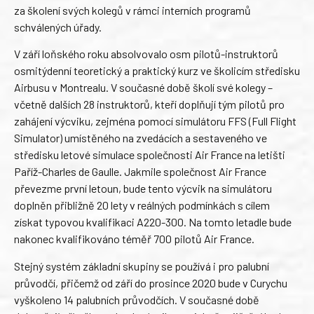
za školení svých kolegů v rámci interních programů
schválených úřady.
V září loňského roku absolvovalo osm pilotů-instruktorů
osmitýdenní teoretický a praktický kurz ve školicím středisku
Airbusu v Montrealu. V současné době školí své kolegy –
včetně dalších 28 instruktorů, kteří doplňují tým pilotů pro
zahájení výcviku, zejména pomocí simulátoru FFS (Full Flight
Simulator) umístěného na zvedácích a sestaveného ve
středisku letové simulace společnosti Air France na letišti
Paříž-Charles de Gaulle. Jakmile společnost Air France
převezme první letoun, bude tento výcvik na simulátoru
doplněn přibližně 20 lety v reálných podmínkách s cílem
získat typovou kvalifikaci A220-300. Na tomto letadle bude
nakonec kvalifikováno téměř 700 pilotů Air France.
Stejný systém základní skupiny se používá i pro palubní
průvodčí, přičemž od září do prosince 2020 bude v Curychu
vyškoleno 14 palubních průvodčích. V současné době