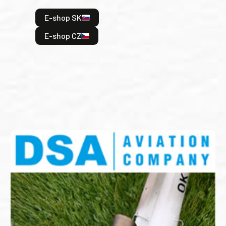
hrdi
E-shop SK
je: 
odeh
E-shop CZ
bitv
E
E