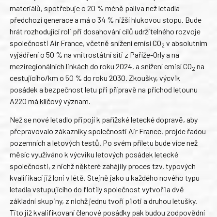
materiálů, spotřebuje o 20 % méně paliva než letadla
předchozí generace a má o 34 % nižší hlukovou stopu. Bude
hrát rozhodující roli při dosahování cílů udržitelného rozvoje
společnosti Air France, včetně snížení emisí CO
v absolutním
2
vyjádření o 50 % na vnitrostátní síti z Paříže-Orly a na
meziregionálních linkách do roku 2024, a snížení emisí CO
na
2
cestujícího/km o 50 % do roku 2030. Zkoušky, výcvik
posádek a bezpečnost letu při přípravě na příchod letounu
A220 má klíčový význam.
Než se nové letadlo připojí k pařížské letecké dopravě, aby
přepravovalo zákazníky společnosti Air France, projde řadou
pozemních a letových testů. Po svém příletu bude více než
měsíc využíváno k výcviku letových posádek letecké
společnosti, z nichž některé zahájily proces tzv. typových
kvalifikací již loni v létě. Stejně jako u každého nového typu
letadla vstupujícího do flotily společnost vytvořila dvě
základní skupiny, z nichž jednu tvoří piloti a druhou letušky.
Tito již kvalifikovaní členové posádky pak budou zodpovědní