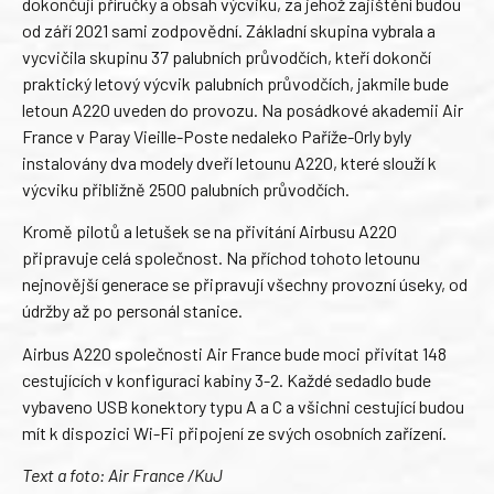
dokončují příručky a obsah výcviku, za jehož zajištění budou
od září 2021 sami zodpovědní. Základní skupina vybrala a
vycvičila skupinu 37 palubních průvodčích, kteří dokončí
praktický letový výcvik palubních průvodčích, jakmile bude
letoun A220 uveden do provozu. Na posádkové akademii Air
France v Paray Vieille-Poste nedaleko Paříže-Orly byly
instalovány dva modely dveří letounu A220, které slouží k
výcviku přibližně 2500 palubních průvodčích.
Kromě pilotů a letušek se na přivítání Airbusu A220
připravuje celá společnost. Na příchod tohoto letounu
nejnovější generace se připravují všechny provozní úseky, od
údržby až po personál stanice.
Airbus A220 společnosti Air France bude moci přivítat 148
cestujících v konfiguraci kabiny 3-2. Každé sedadlo bude
vybaveno USB konektory typu A a C a všichni cestující budou
mít k dispozici Wi-Fi připojení ze svých osobních zařízení.
Text a foto: Air France /KuJ