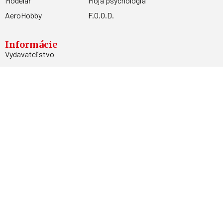
Modelář
Moja psychológia
AeroHobby
F.O.O.D.
Informácie
Vydavateľstvo
Predplatné
Archív
Inzercia
GDPR
Kontakty
Facebook