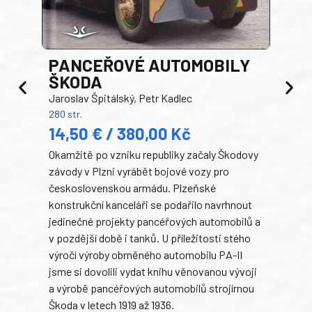
PANCEŘOVÉ AUTOMOBILY
ŠKODA
TA
Jaroslav Špitálský, Petr Kadlec
Ben
280 str.
352 s
14,50 € / 380,00 Kč
22
Okamžitě po vzniku republiky začaly Škodovy
Tank
závody v Plzni vyrábět bojové vozy pro
býva
československou armádu. Plzeňské
Rusk
konstrukční kanceláři se podařilo navrhnout
armá
jedinečné projekty pancéřových automobilů a
stře
v pozdější době i tanků. U příležitosti stého
při 
výročí výroby obrněného automobilu PA-II
blíz
jsme si dovolili vydat knihu věnovanou vývoji
tank
a výrobě pancéřových automobilů strojírnou
v lé
Škoda v letech 1919 až 1936.
tak 