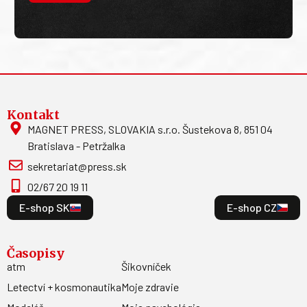
Kontakt
MAGNET PRESS, SLOVAKIA s.r.o. Šustekova 8, 851 04
Bratislava - Petržalka
sekretariat@press.sk
02/67 20 19 11
E-shop SK
E-shop CZ
Časopisy
atm
Šikovníček
Letectví + kosmonautika
Moje zdravie