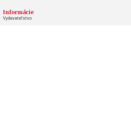
Informácie
Vydavateľstvo
Predplatné
Archív
Inzercia
GDPR
Kontakty
Facebook