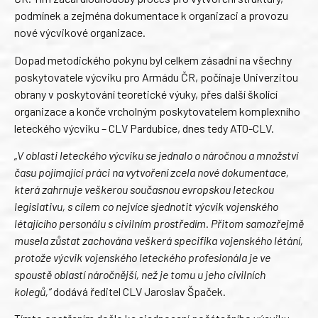
podmínek a zejména dokumentace k organizaci a provozu
nové výcvikové organizace.
Dopad metodického pokynu byl celkem zásadní na všechny
poskytovatele výcviku pro Armádu ČR, počínaje Univerzitou
obrany v poskytování teoretické výuky, přes další školící
organizace a konče vrcholným poskytovatelem komplexního
leteckého výcviku – CLV Pardubice, dnes tedy ATO-CLV.
„V oblasti leteckého výcviku se jednalo o náročnou a množství
času pojímající práci na vytvoření zcela nové dokumentace,
která zahrnuje veškerou současnou evropskou leteckou
legislativu, s cílem co nejvíce sjednotit výcvik vojenského
létajícího personálu s civilním prostředím. Přitom samozřejmě
musela zůstat zachována veškerá specifika vojenského létání,
protože výcvik vojenského leteckého profesionála je ve
spoustě oblastí náročnější, než je tomu u jeho civilních
kolegů,“
dodává ředitel CLV Jaroslav Špaček.