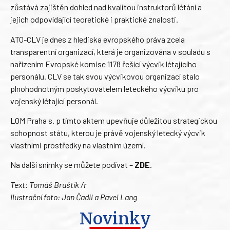
zůstává zajištěn dohled nad kvalitou instruktorů létání a
jejich odpovídající teoretické i praktické znalosti.
ATO-CLV je dnes z hlediska evropského práva zcela
transparentní organizací, která je organizována v souladu s
nařízením Evropské komise 1178 řešící výcvik létajícího
personálu. CLV se tak svou výcvikovou organizací stalo
plnohodnotným poskytovatelem leteckého výcviku pro
vojenský létající personál.
LOM Praha s. p tímto aktem upevňuje důležitou strategickou
schopnost státu, kterou je právě vojenský letecký výcvik
vlastními prostředky na vlastním území.
Na další snímky se můžete podívat –
ZDE
.
Text: Tomáš Bruštík /r
Ilustrační foto: Jan Čadil a Pavel Lang
Novinky