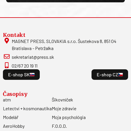
Kontakt
MAGNET PRESS, SLOVAKIA s.r.o. Šustekova 8, 851 04
Bratislava - Petržalka
sekretariat@press.sk
02/67 20 19 11
E-shop SK
E-shop CZ
Časopisy
atm
Šikovníček
Letectví + kosmonautika
Moje zdravie
Modelář
Moja psychológia
AeroHobby
F.O.O.D.