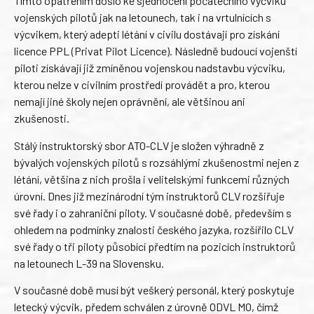
Tímto opatřením došlo ke sjednocení počátečního výcviku
vojenských pilotů jak na letounech, tak i na vrtulnících s
výcvikem, který adepti létání v civilu dostávají pro získání
licence PPL (Privat Pilot Licence). Následně budoucí vojenští
piloti získávají již zmíněnou vojenskou nadstavbu výcviku,
kterou nelze v civilním prostředí provádět a pro, kterou
nemají jiné školy nejen oprávnění, ale většinou ani
zkušenosti.
Stálý instruktorský sbor ATO-CLV je složen výhradně z
bývalých vojenských pilotů s rozsáhlými zkušenostmi nejen z
létání, většina z nich prošla i velitelskými funkcemi různých
úrovní. Dnes již mezinárodní tým instruktorů CLV rozšiřuje
své řady i o zahraniční piloty. V současné době, především s
ohledem na podmínky znalosti českého jazyka, rozšířilo CLV
své řady o tři piloty působící předtím na pozicích instruktorů
na letounech L-39 na Slovensku.
V současné době musí být veškerý personál, který poskytuje
letecký výcvik, předem schválen z úrovně ODVL MO, čímž