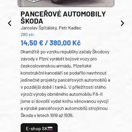
PANCEŘOVÉ AUTOMOBILY
ŠKODA
TA
Jaroslav Špitálský, Petr Kadlec
Ben
280 str.
352 s
14,50 € / 380,00 Kč
22
Okamžitě po vzniku republiky začaly Škodovy
Tank
závody v Plzni vyrábět bojové vozy pro
býva
československou armádu. Plzeňské
Rusk
konstrukční kanceláři se podařilo navrhnout
armá
jedinečné projekty pancéřových automobilů a
stře
v pozdější době i tanků. U příležitosti stého
při 
výročí výroby obrněného automobilu PA-II
blíz
jsme si dovolili vydat knihu věnovanou vývoji
tank
a výrobě pancéřových automobilů strojírnou
v lé
Škoda v letech 1919 až 1936.
tak 
hrdi
E-shop SK
je: 