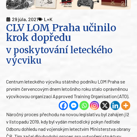
29 júla, 2021
L+K
CLV LOM Praha učinilo
krok dopředu
v poskytování leteckého
výcviku
Centrum leteckého výcviku státního podniku LOM Praha se
prvním červencovým dnem letošního roku stalo oprávněnou
výcvikovou organizací Approved Training Organisation (ATO).
Náročný proces přechodu na novou legislativu byl zahájen již
v listopadu 2019, kdy byl vydán metodický pokyn ředitele
Odboru dohledu nad vojenským letectvím Ministerstva obrany
ČR. Tím začal dlouhodobý proces pro vytvoření struktury,