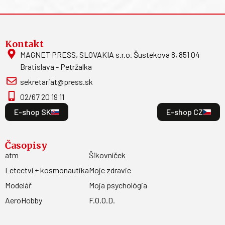
Kontakt
MAGNET PRESS, SLOVAKIA s.r.o. Šustekova 8, 851 04
Bratislava - Petržalka
sekretariat@press.sk
02/67 20 19 11
E-shop SK
E-shop CZ
Časopisy
atm
Šikovníček
Letectví + kosmonautika
Moje zdravie
Modelář
Moja psychológia
AeroHobby
F.O.O.D.