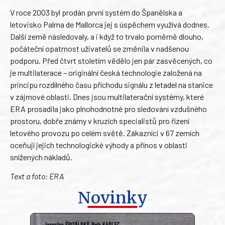
V roce 2003 byl prodán první systém do Španělska a
letovisko Palma de Mallorca jej s úspěchem využívá dodnes.
Další země následovaly, a i když to trvalo poměrně dlouho,
počáteční opatrnost uživatelů se změnila v nadšenou
podporu. Před čtvrt stoletím vědělo jen pár zasvěcených, co
je multilaterace – originální česká technologie založená na
principu rozdílného času příchodu signálu z letadel na stanice
v zájmové oblasti. Dnes jsou multilaterační systémy, které
ERA prosadila jako plnohodnotné pro sledování vzdušného
prostoru, dobře známy v kruzích specialistů pro řízení
letového provozu po celém světě. Zákazníci v 67 zemích
oceňují jejich technologické výhody a přínos v oblasti
snížených nákladů.
Text a foto: ERA
Novinky