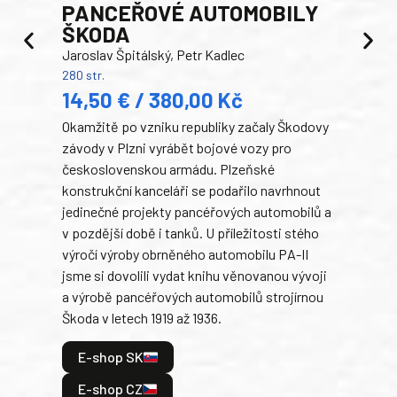
PANCEŘOVÉ AUTOMOBILY
ŠKODA
TA
Jaroslav Špitálský, Petr Kadlec
Ben
280 str.
352 s
14,50 € / 380,00 Kč
22
Okamžitě po vzniku republiky začaly Škodovy
Tank
závody v Plzni vyrábět bojové vozy pro
býva
československou armádu. Plzeňské
Rusk
konstrukční kanceláři se podařilo navrhnout
armá
jedinečné projekty pancéřových automobilů a
stře
v pozdější době i tanků. U příležitosti stého
při 
výročí výroby obrněného automobilu PA-II
blíz
jsme si dovolili vydat knihu věnovanou vývoji
tank
a výrobě pancéřových automobilů strojírnou
v lé
Škoda v letech 1919 až 1936.
tak 
hrdi
E-shop SK
je: 
odeh
E-shop CZ