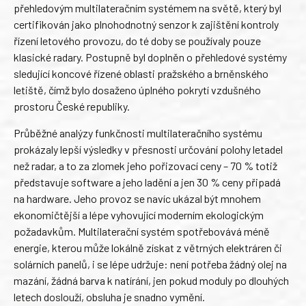
přehledovým multilateračním systémem na světě, který byl
certifikován jako plnohodnotný senzor k zajištění kontroly
řízení letového provozu, do té doby se používaly pouze
klasické radary. Postupně byl doplněn o přehledové systémy
sledující koncové řízené oblasti pražského a brněnského
letiště, čímž bylo dosaženo úplného pokrytí vzdušného
prostoru České republiky.
Průběžné analýzy funkčnosti multilateračního systému
prokázaly lepší výsledky v přesnosti určování polohy letadel
než radar, a to za zlomek jeho pořizovací ceny – 70 % totiž
představuje software a jeho ladění a jen 30 % ceny připadá
na hardware. Jeho provoz se navíc ukázal být mnohem
ekonomičtější a lépe vyhovující moderním ekologickým
požadavkům. Multilaterační systém spotřebovává méně
energie, kterou může lokálně získat z větrných elektráren či
solárních panelů, i se lépe udržuje: není potřeba žádný olej na
mazání, žádná barva k natírání, jen pokud moduly po dlouhých
letech doslouží, obsluha je snadno vymění.