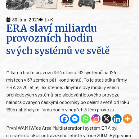
30 júla, 2021
L+K
ERA slaví miliardu
provozních hodin
svých systémů ve světě
Miliarda hodin provozu 1914 stanic 162 systémů na 124
místech v 67 zemích pěti kontinentů. To je statistika firmy
ERA za 26 let její existence. Jinými slovy moduly všech
přehledových systémů pro sledování letového provozu
nainstalovaných českými odborníky po celém světě od roku
1995 naběhaly miliardu hodin v nepřetržitém provozu.
První WAM (Wide Area Multilateration) systém ERA byl
umístěn do okolí ostravského letiště v roce 2003. Byl prvním