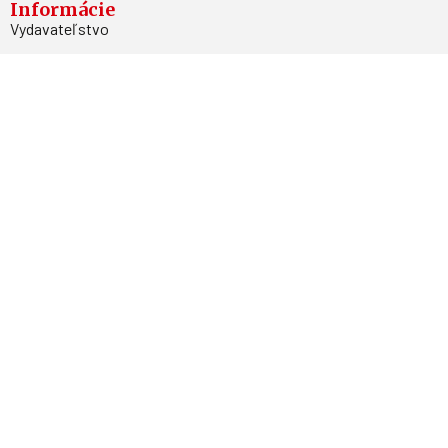
Informácie
Vydavateľstvo
Predplatné
Archív
Inzercia
GDPR
Kontakty
Facebook
Magnetpress.online
© 2023 Všetky práva vyhradené. Dizajn a