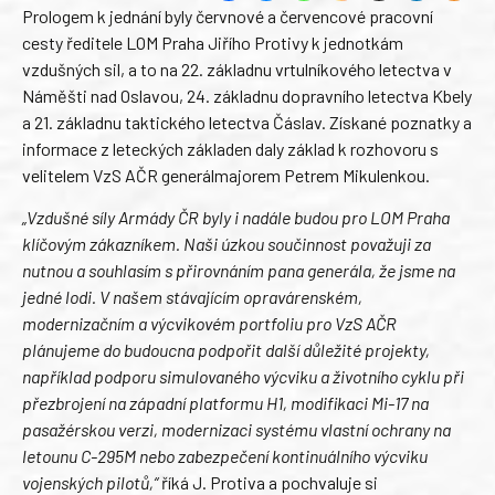
Prologem k jednání byly červnové a červencové pracovní
cesty ředitele LOM Praha Jiřího Protivy k jednotkám
vzdušných sil, a to na 22. základnu vrtulníkového letectva v
Náměšti nad Oslavou, 24. základnu dopravního letectva Kbely
a 21. základnu taktického letectva Čáslav. Získané poznatky a
informace z leteckých základen daly základ k rozhovoru s
velitelem VzS AČR generálmajorem Petrem Mikulenkou.
„Vzdušné síly Armády ČR byly i nadále budou pro LOM Praha
klíčovým zákazníkem. Naši úzkou součinnost považuji za
nutnou a souhlasím s přirovnáním pana generála, že jsme na
jedné lodi. V našem stávajícím opravárenském,
modernizačním a výcvikovém portfoliu pro VzS AČR
plánujeme do budoucna podpořit další důležité projekty,
například podporu simulovaného výcviku a životního cyklu při
přezbrojení na západní platformu H1, modifikaci Mi-17 na
pasažérskou verzi, modernizaci systému vlastní ochrany na
letounu C-295M nebo zabezpečení kontinuálního výcviku
vojenských pilotů,“
říká J. Protiva a pochvaluje si