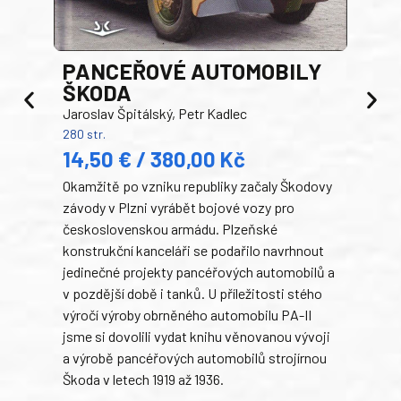
PANCEŘOVÉ AUTOMOBILY
ŠKODA
TA
Jaroslav Špitálský, Petr Kadlec
Ben
280 str.
352 s
14,50 € / 380,00 Kč
22
Okamžitě po vzniku republiky začaly Škodovy
Tank
závody v Plzni vyrábět bojové vozy pro
býva
československou armádu. Plzeňské
Rusk
konstrukční kanceláři se podařilo navrhnout
armá
jedinečné projekty pancéřových automobilů a
stře
v pozdější době i tanků. U příležitosti stého
při 
výročí výroby obrněného automobilu PA-II
blíz
jsme si dovolili vydat knihu věnovanou vývoji
tank
a výrobě pancéřových automobilů strojírnou
v lé
Škoda v letech 1919 až 1936.
tak 