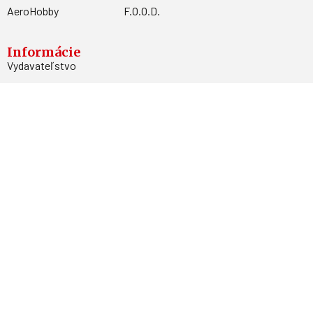
AeroHobby
F.O.O.D.
Informácie
Vydavateľstvo
Predplatné
Archív
Inzercia
GDPR
Kontakty
Facebook