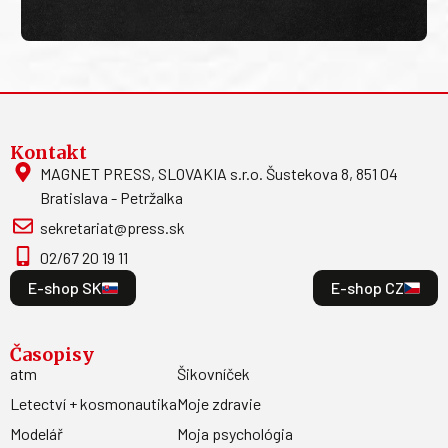
Kontakt
MAGNET PRESS, SLOVAKIA s.r.o. Šustekova 8, 851 04
Bratislava - Petržalka
sekretariat@press.sk
02/67 20 19 11
E-shop SK
E-shop CZ
Časopisy
atm
Šikovníček
Letectví + kosmonautika
Moje zdravie
Modelář
Moja psychológia