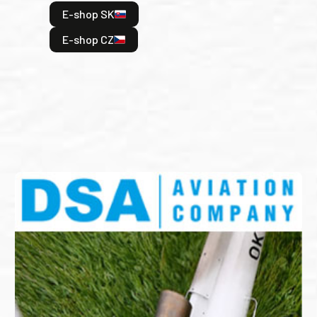
hrdi
E-shop SK
je: 
odeh
E-shop CZ
bitv
E
E