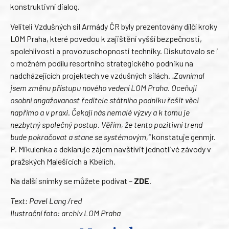
konstruktivní dialog.
Veliteli Vzdušných sil Armády ČR byly prezentovány dílčí kroky
LOM Praha, které povedou k zajištění vyšší bezpečnosti,
spolehlivosti a provozuschopnosti techniky. Diskutovalo se i
o možném podílu resortního strategického podniku na
nadcházejících projektech ve vzdušných silách.
„Zavnímal
jsem změnu přístupu nového vedení LOM Praha. Oceňuji
osobní angažovanost ředitele státního podniku řešit věci
napřímo a v praxi. Čekají nás nemalé výzvy a k tomu je
nezbytný společný postup. Věřím, že tento pozitivní trend
bude pokračovat a stane se systémovým,“
konstatuje genmjr.
P. Mikulenka a deklaruje zájem navštívit jednotlivé závody v
pražských Malešicích a Kbelích.
Na další snímky se můžete podívat –
ZDE
.
Text: Pavel Lang /red
Ilustrační foto: archiv LOM Praha