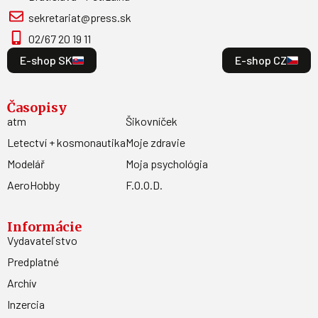
sekretariat@press.sk
02/67 20 19 11
E-shop SK
E-shop CZ
Časopisy
atm
Šikovníček
Letectví + kosmonautika
Moje zdravie
Modelář
Moja psychológia
AeroHobby
F.O.O.D.
Informácie
Vydavateľstvo
Predplatné
Archív
Inzercia