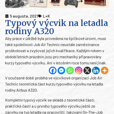
5 augusta, 2021
L+K
Typový výcvik na letadla
rodiny A320
Aby práce v údržbě byla provedena na špičkové úrovni, musí
také společnost Job Air Technic neustále zaměstnance
proškolovat a zvyšovat jejich kvalifikace. Každým rokem v
období letních prázdnin jsou pro mechaniky připravovány
kurzy typového výcviku. Ani v letošním roce tomu není jinak.
V současné době probíhá ve výcvikové organizaci Job Air
Technic teoretická část kurzu typového výcviku na letadla
rodiny Airbus A320.
Kompletní typový výcvik se skládá z teoretické části,
praktické části a u prvního typového výcviku ještě ze
zácviku na typ letadla na pracovišti, takzvaný On-The-Job