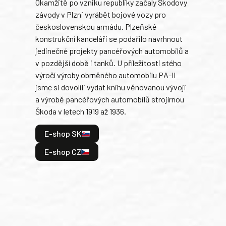
Okamžitě po vzniku republiky začaly Škodovy
Tank
závody v Plzni vyrábět bojové vozy pro
býva
československou armádu. Plzeňské
Rusk
konstrukční kanceláři se podařilo navrhnout
armá
jedinečné projekty pancéřových automobilů a
stře
v pozdější době i tanků. U příležitosti stého
při 
výročí výroby obrněného automobilu PA-II
blíz
jsme si dovolili vydat knihu věnovanou vývoji
tank
a výrobě pancéřových automobilů strojírnou
v lé
Škoda v letech 1919 až 1936.
tak 
hrdi
E-shop SK
je: 
odeh
E-shop CZ
bitv
E
E