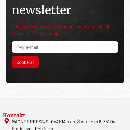
newsletter
Odoberajte najnovšie informácie o našej ponuke do
Vašej emailovej schránky.
Odoberať
Kontakt
MAGNET PRESS, SLOVAKIA s.r.o. Šustekova 8, 851 04
Bratislava - Petržalka