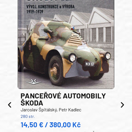
PANCEŘOVÉ AUTOMOBILY
ŠKODA
TA
Jaroslav Špitálský, Petr Kadlec
Ben
280 str.
352 s
14,50 € / 380,00 Kč
22