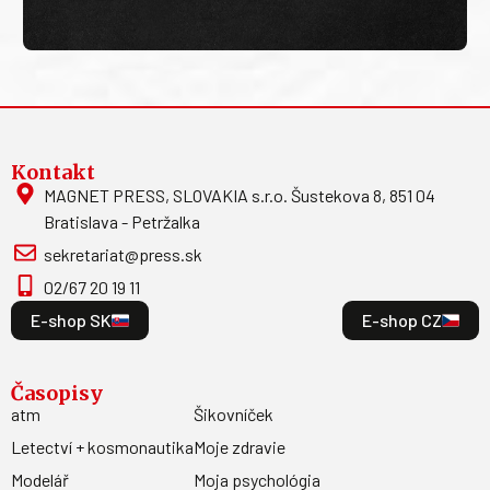
Kontakt
MAGNET PRESS, SLOVAKIA s.r.o. Šustekova 8, 851 04
Bratislava - Petržalka
sekretariat@press.sk
02/67 20 19 11
E-shop SK
E-shop CZ
Časopisy
atm
Šikovníček
Letectví + kosmonautika
Moje zdravie
Modelář
Moja psychológia