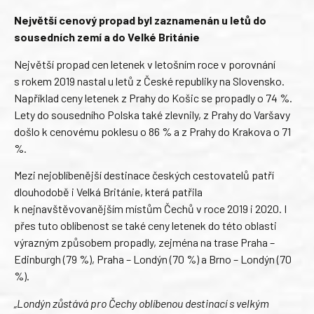
Největší cenový propad byl zaznamenán u letů do
sousedních zemí a do Velké Británie
Největší propad cen letenek v letošním roce v porovnání
s rokem 2019 nastal u letů z České republiky na Slovensko.
Například ceny letenek z Prahy do Košic se propadly o 74 %.
Lety do sousedního Polska také zlevnily, z Prahy do Varšavy
došlo k cenovému poklesu o 86 % a z Prahy do Krakova o 71
%.
Mezi nejoblíbenější destinace českých cestovatelů patří
dlouhodobě i Velká Británie, která patřila
k nejnavštěvovanějším místům Čechů v roce 2019 i 2020. I
přes tuto oblíbenost se také ceny letenek do této oblasti
výrazným způsobem propadly, zejména na trase Praha –
Edinburgh (79 %), Praha – Londýn (70 %) a Brno – Londýn (70
%).
„Londýn zůstává pro Čechy oblíbenou destinací s velkým