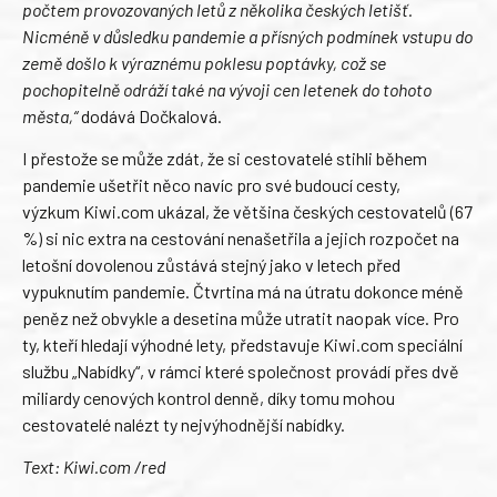
počtem provozovaných letů z několika českých letišť.
Nicméně v důsledku pandemie a přísných podmínek vstupu do
země došlo k výraznému poklesu poptávky, což se
pochopitelně odráží také na vývoji cen letenek do tohoto
města,“
dodává Dočkalová.
I přestože se může zdát, že si cestovatelé stihli během
pandemie ušetřit něco navíc pro své budoucí cesty,
výzkum Kiwi.com ukázal, že většina českých cestovatelů (67
%) si nic extra na cestování nenašetřila a jejich rozpočet na
letošní dovolenou zůstává stejný jako v letech před
vypuknutím pandemie. Čtvrtina má na útratu dokonce méně
peněz než obvykle a desetina může utratit naopak více. Pro
ty, kteří hledají výhodné lety, představuje Kiwi.com speciální
službu „Nabídky“, v rámci které společnost provádí přes dvě
miliardy cenových kontrol denně, díky tomu mohou
cestovatelé nalézt ty nejvýhodnější nabídky.
Text: Kiwi.com /red