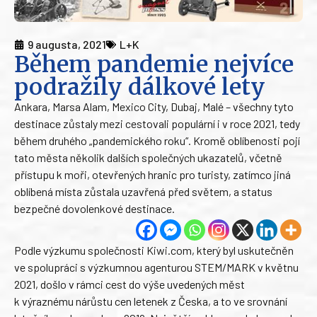
9 augusta, 2021
L+K
Během pandemie nejvíce
podražily dálkové lety
Ankara, Marsa Alam, Mexico City, Dubaj, Malé – všechny tyto
destinace zůstaly mezi cestovali populární i v roce 2021, tedy
během druhého „pandemického roku“. Kromě oblíbenosti pojí
tato města několik dalších společných ukazatelů, včetně
přístupu k moři, otevřených hranic pro turisty, zatímco jiná
oblíbená místa zůstala uzavřená před světem, a status
bezpečné dovolenkové destinace.
Podle výzkumu společnosti Kiwi.com, který byl uskutečněn
ve spolupráci s výzkumnou agenturou STEM/MARK v květnu
2021, došlo v rámci cest do výše uvedených měst
k výraznému nárůstu cen letenek z Česka, a to ve srovnání