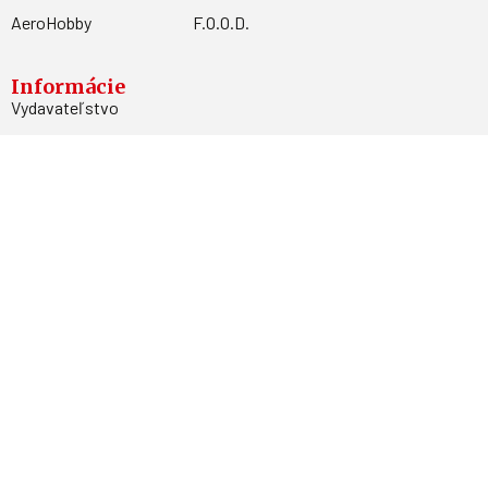
AeroHobby
F.O.O.D.
Informácie
Vydavateľstvo
Predplatné
Archív
Inzercia
GDPR
Kontakty
Facebook