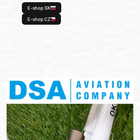
hrdi
E-shop SK
je: 
odeh
E-shop CZ
bitv
E
E