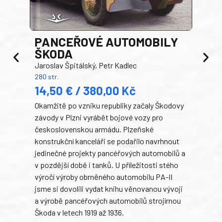
PANCEŘOVÉ AUTOMOBILY
ŠKODA
TA
Jaroslav Špitálský, Petr Kadlec
Ben
280 str.
352 s
14,50 € / 380,00 Kč
22
Okamžitě po vzniku republiky začaly Škodovy
Tank
závody v Plzni vyrábět bojové vozy pro
býva
československou armádu. Plzeňské
Rusk
konstrukční kanceláři se podařilo navrhnout
armá
jedinečné projekty pancéřových automobilů a
stře
v pozdější době i tanků. U příležitosti stého
při 
výročí výroby obrněného automobilu PA-II
blíz
jsme si dovolili vydat knihu věnovanou vývoji
tank
a výrobě pancéřových automobilů strojírnou
v lé
Škoda v letech 1919 až 1936.
tak 