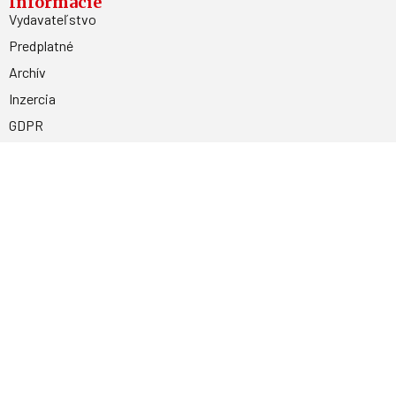
Informácie
Vydavateľstvo
Predplatné
Archív
Inzercia
GDPR
Kontakty
Facebook
Magnetpress.online
© 2023 Všetky práva vyhradené. Dizajn a
programovanie: