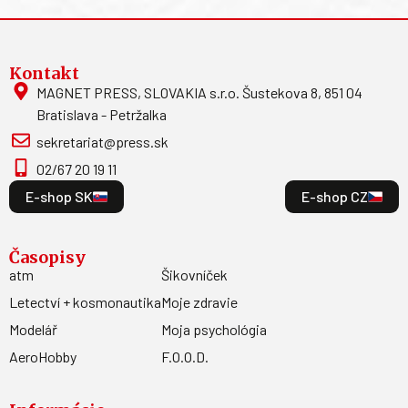
Kontakt
MAGNET PRESS, SLOVAKIA s.r.o. Šustekova 8, 851 04
Bratislava - Petržalka
sekretariat@press.sk
02/67 20 19 11
E-shop SK
E-shop CZ
Časopisy
atm
Šikovníček
Letectví + kosmonautika
Moje zdravie
Modelář
Moja psychológia
AeroHobby
F.O.O.D.