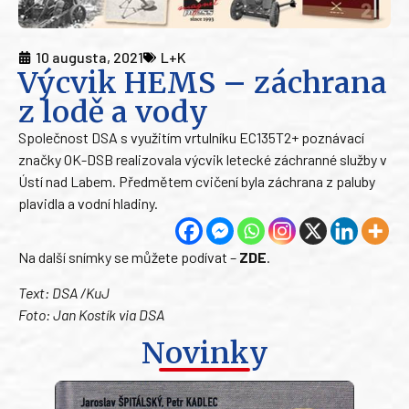
10 augusta, 2021
L+K
Výcvik HEMS – záchrana
z lodě a vody
Společnost DSA s využitím vrtulníku EC135T2+ poznávací
značky OK-DSB realizovala výcvik letecké záchranné služby v
Ústí nad Labem. Předmětem cvičení byla záchrana z paluby
plavidla a vodní hladiny.
Na další snímky se můžete podívat –
ZDE
.
Text: DSA /KuJ
Foto: Jan Kostík via DSA
Novinky