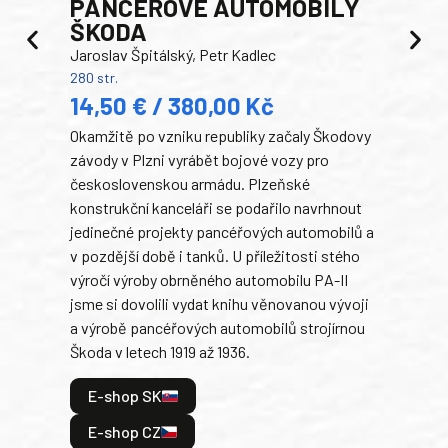
PANCEŘOVÉ AUTOMOBILY
ŠKODA
TA
Jaroslav Špitálský, Petr Kadlec
Ben
280 str.
352 s
14,50 € / 380,00 Kč
22
Okamžitě po vzniku republiky začaly Škodovy
Tank
závody v Plzni vyrábět bojové vozy pro
býva
československou armádu. Plzeňské
Rusk
konstrukční kanceláři se podařilo navrhnout
armá
jedinečné projekty pancéřových automobilů a
stře
v pozdější době i tanků. U příležitosti stého
při 
výročí výroby obrněného automobilu PA-II
blíz
jsme si dovolili vydat knihu věnovanou vývoji
tank
a výrobě pancéřových automobilů strojírnou
v lé
Škoda v letech 1919 až 1936.
tak 
hrdi
E-shop SK
je: 
odeh
E-shop CZ