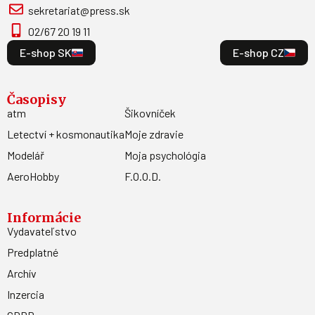
sekretariat@press.sk
02/67 20 19 11
E-shop SK
E-shop CZ
Časopisy
atm
Šikovníček
Letectví + kosmonautika
Moje zdravie
Modelář
Moja psychológia
AeroHobby
F.O.O.D.
Informácie
Vydavateľstvo
Predplatné
Archív
Inzercia