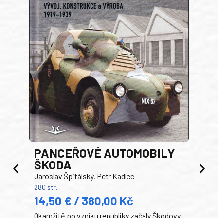
PANCEŘOVÉ AUTOMOBILY
ŠKODA
TA
Jaroslav Špitálský, Petr Kadlec
Ben
280 str.
352 s
14,50 € / 380,00 Kč
22
Okamžitě po vzniku republiky začaly Škodovy
Tank