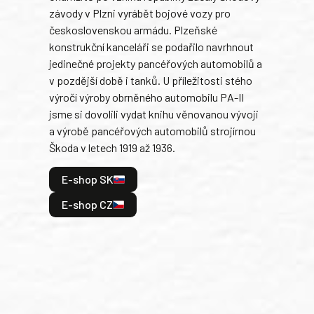
závody v Plzni vyrábět bojové vozy pro
býva
československou armádu. Plzeňské
Rusk
konstrukční kanceláři se podařilo navrhnout
armá
jedinečné projekty pancéřových automobilů a
stře
v pozdější době i tanků. U příležitosti stého
při 
výročí výroby obrněného automobilu PA-II
blíz
jsme si dovolili vydat knihu věnovanou vývoji
tank
a výrobě pancéřových automobilů strojírnou
v lé
Škoda v letech 1919 až 1936.
tak 
hrdi
E-shop SK
je: 
odeh
E-shop CZ
bitv
E
E