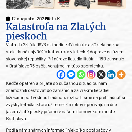
12 augusta, 2021
L+K
Katastrofa na Zlatých
pieskoch
V stredu 28. júla 1976 o 9 hodine 37 minúte a 30 sekunde sa
stala druhá najväčšia katastrofa v leteckej doprave na území
slovenskej republiky. Pri náraze lietadla Iliušin Il-18B zahynulo
v Bratislave 76 osôb. Venujme im túto spomienku.
Keďže opatrenia prijaté so súčasnou situáciou nám
znemožnili cestovať do zahraničia za vrakmi lietadiel
ležiacimi pod vodnou hladinou, rozhodli sme sa prehliadnuť si
zvyšky lietadla, ktoré už temer 45 rokov spočívajú na dne
jazera Zlaté piesky priamo v našom domovskom meste
Bratislava.
Podľa nám známych informácií niekoľko potápačov v