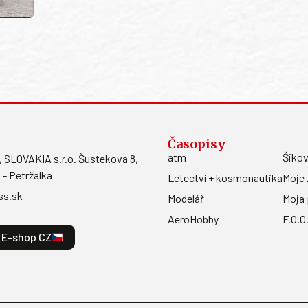
Časopisy
atm
Šikov
LOVAKIA s.r.o. Šustekova 8,
 - Petržalka
Letectví + kosmonautika
Moje 
ss.sk
Modelář
Moja 
AeroHobby
F.O.O
E-shop CZ