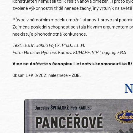
konstruktéři nemuseli tolik řešit váhová omezení. I proto byl
zvolené výkonnostní třídě nenese žádný jiný vrtulník na svět
Původ v námořním modelu umožnil stanovit provozní podmínky
Zejména poslední schopnost se stala hlavním argumentem pro
neexistuje plnohodnotná konkurence.
Text: JUDr. Jakub Fojtík, Ph.D., LL.M.
Foto: Miroslav Gyűrösi, Kamov, KUMAPP, VIH Logging, EMA
Více se dočtete v časopisu Letectví+kosmonautika 8/202
Obsah L+K 8/2021 naleznete –
ZDE
.
N