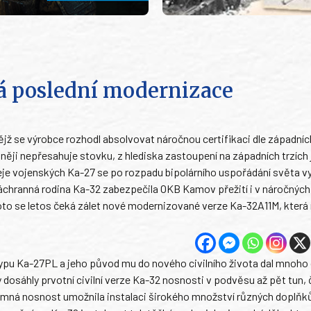
á poslední modernizace
 nějž se výrobce rozhodl absolvovat náročnou certifikaci dle západníc
něji nepřesahuje stovku, z hlediska zastoupení na západních trzích 
deje vojenských Ka-27 se po rozpadu bipolárního uspořádání světa v
 záchranná rodina Ka-32 zabezpečila OKB Kamov přežití i v náročných
proto se letos čeká zálet nové modernizované verze Ka-32A11M, která
ypu Ka-27PL a jeho původ mu do nového civilního života dal mnoho
 dosáhly prvotní civilní verze Ka-32 nosnosti v podvěsu až pět tun,
romná nosnost umožnila instalaci širokého množství různých doplňk