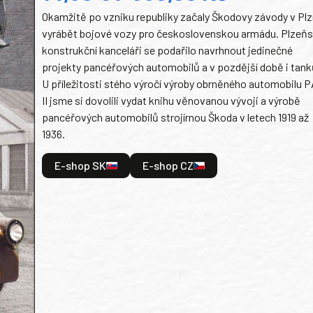
Okamžitě po vzniku republiky začaly Škodovy závody v Plz
vyrábět bojové vozy pro československou armádu. Plzeň
konstrukční kanceláři se podařilo navrhnout jedinečné
projekty pancéřových automobilů a v pozdější době i tank
U příležitosti stého výročí výroby obrněného automobilu P
II jsme si dovolili vydat knihu věnovanou vývoji a výrobě
pancéřových automobilů strojírnou Škoda v letech 1919 až
1936.
E-shop SK
E-shop CZ