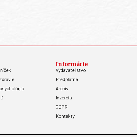
Informácie
níček
Vydavateľstvo
zdravie
Predplatné
psychológia
Archív
.D.
Inzercia
GDPR
Kontakty