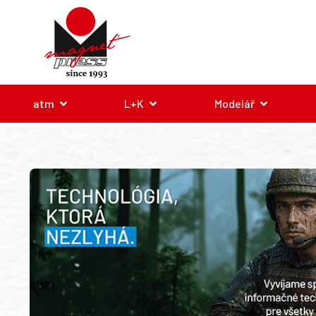
atm
L+K
Modelář