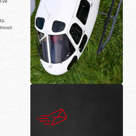
é ve
zy.
tnosti