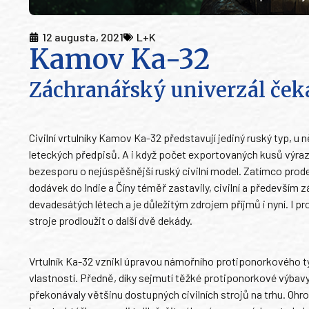
12 augusta, 2021
L+K
Kamov Ka-32
Záchranářský univerzál ček
Civilní vrtulníky Kamov Ka-32 představují jediný ruský typ, u
leteckých předpisů. A i když počet exportovaných kusů výraz
bezesporu o nejúspěšnější ruský civilní model. Zatímco pro
dodávek do Indie a Číny téměř zastavily, civilní a především
devadesátých létech a je důležitým zdrojem příjmů i nyní. I 
stroje prodloužit o další dvě dekády.
Vrtulník Ka-32 vznikl úpravou námořního protiponorkového t
vlastností. Předně, díky sejmutí těžké protiponorkové výbavy
překonávaly většinu dostupných civilních strojů na trhu. Oh