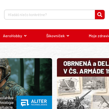
AeroHobby
Šikovníček
Moje zdravi