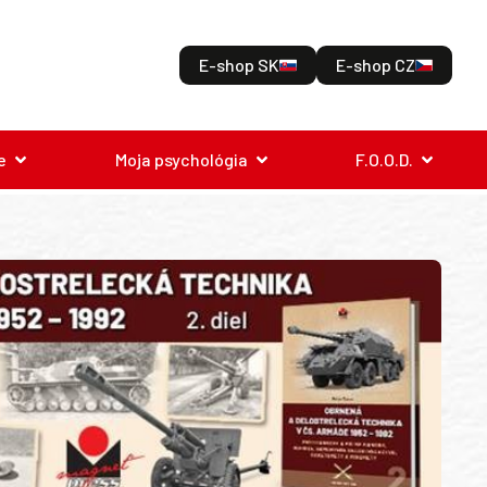
E-shop SK
E-shop CZ
e
Moja psychológia
F.O.O.D.