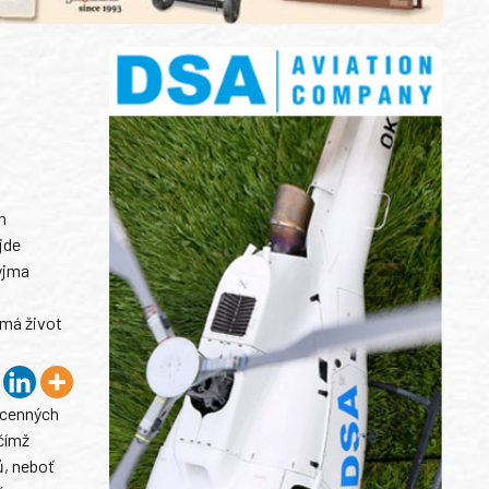
h
jde
yjma
 má život
 cenných
 čímž
ů, neboť