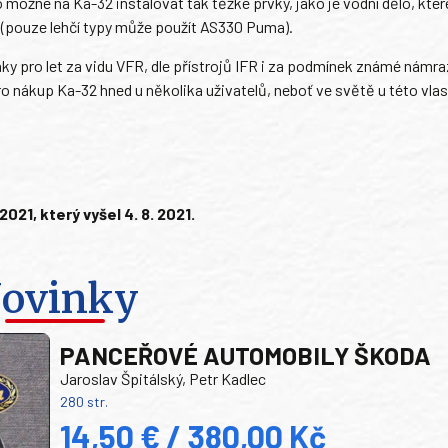
o možné na Ka-32 instalovat tak těžké prvky, jako je vodní dělo, kter
ě (pouze lehčí typy může použít AS330 Puma).
 pro let za vidu VFR, dle přístrojů IFR i za podmínek známé námra
 nákup Ka-32 hned u několika uživatelů, neboť ve světě u této vlas
1, který vyšel 4. 8. 2021.
ovinky
PANCEŘOVÉ AUTOMOBILY ŠKODA
Jaroslav Špitálský, Petr Kadlec
280 str.
14,50 € / 380,00 Kč