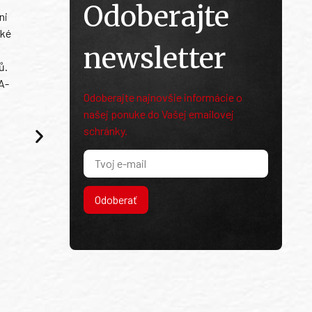
Odoberajte
ni
ské
newsletter
ů.
A-
Odoberajte najnovšie informácie o
našej ponuke do Vašej emailovej
schránky.
Odoberať