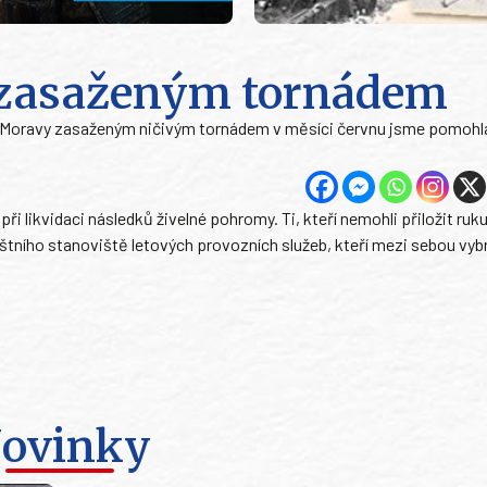
 zasaženým tornádem
ní Moravy zasaženým ničivým tornádem v měsíci červnu jsme pomohla
i likvidaci následků živelné pohromy. Ti, kteří nemohli přiložit ruku 
ištního stanoviště letových provozních služeb, kteří mezi sebou vybr
ovinky