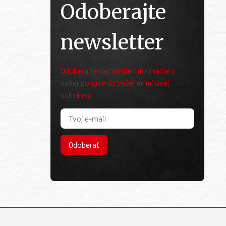
Odoberajte
newsletter
Odoberajte najnovšie informácie o
našej ponuke do Vašej emailovej
schránky.
Odoberať