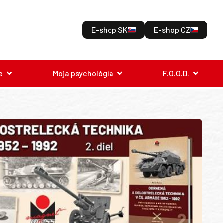
E-shop SK
E-shop CZ
e
Moja psychológia
F.O.O.D.