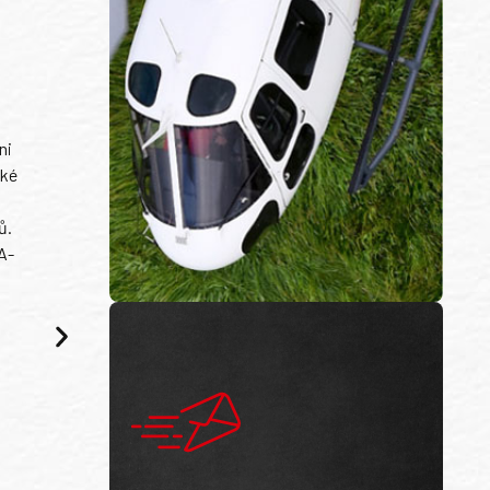
ni
ské
ů.
A-