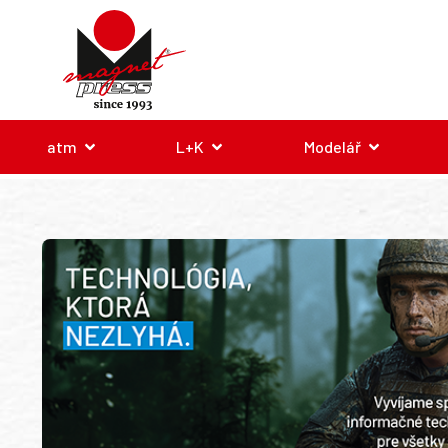
atm
L+K
Modelář