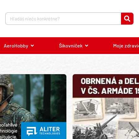
AeroHobby
Šikovníček
Moje zdravi