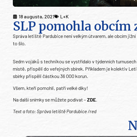
18 augusta, 2021
L+K
SLP pomohla obcím
Správa letiště Pardubice není velkým útvarem, ale obcím již
to šlo.
Sedm vojáků s technikou se vystřídalo v týdenních turnusech př
místě, přispěli do veřejných sbírek. Příkladem je kolektiv Let
sbírky přispěli částkou 36 000 korun.
Všem, kteří pomohli, patří velké díky!
Na další snímky se můžete podívat –
ZDE
.
Text a foto: Správa letiště Pardubice /red
N