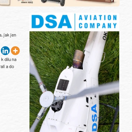
, jak jen
k dílu na
ali a do