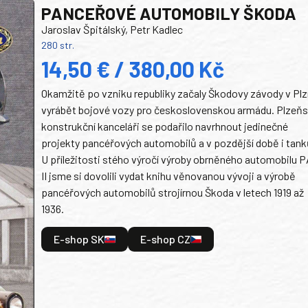
PANCEŘOVÉ AUTOMOBILY ŠKODA
Jaroslav Špitálský, Petr Kadlec
280 str.
14,50 € / 380,00 Kč
Okamžitě po vzniku republiky začaly Škodovy závody v Plz
vyrábět bojové vozy pro československou armádu. Plzeň
konstrukční kanceláři se podařilo navrhnout jedinečné
projekty pancéřových automobilů a v pozdější době i tank
U příležitosti stého výročí výroby obrněného automobilu P
II jsme si dovolili vydat knihu věnovanou vývoji a výrobě
pancéřových automobilů strojírnou Škoda v letech 1919 až
1936.
E-shop SK
E-shop CZ