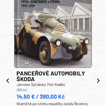
PANCEŘOVÉ AUTOMOBILY
ŠKODA
TA
Jaroslav Špitálský, Petr Kadlec
Ben
280 str.
352 s
14,50 € / 380,00 Kč
22
Okamžitě po vzniku republiky začaly Škodovy
Tank