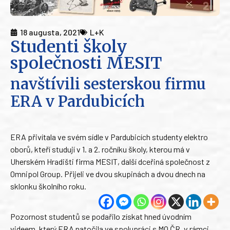
18 augusta, 2021
L+K
Studenti školy
společnosti MESIT
navštívili sesterskou firmu
ERA v Pardubicích
ERA přivítala ve svém sídle v Pardubicích studenty elektro
oborů, kteří studují v 1. a 2. ročníku školy, kterou má v
Uherském Hradišti firma MESIT, další dceřiná společnost z
Omnipol Group. Přijeli ve dvou skupinách a dvou dnech na
sklonku školního roku.
Pozornost studentů se podařilo získat hned úvodním
videem, který ERA natočila ve spolupráci s MO ČR, v rámci