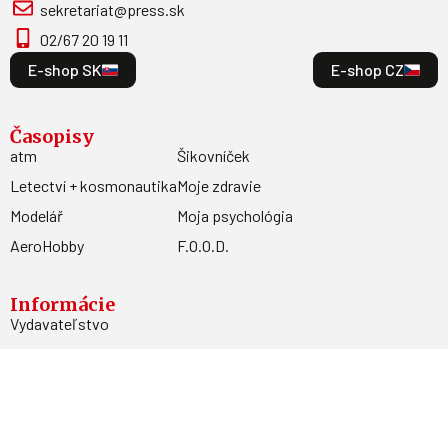
sekretariat@press.sk
02/67 20 19 11
E-shop SK
E-shop CZ
Časopisy
atm
Šikovníček
Letectví + kosmonautika
Moje zdravie
Modelář
Moja psychológia
AeroHobby
F.O.O.D.
Informácie
Vydavateľstvo
Predplatné
Archív
Inzercia
GDPR