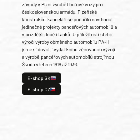
závody v Plzni vyrábět bojové vozy pro
býva
československou armádu. Plzeňské
Rusk
konstrukční kanceláři se podařilo navrhnout
armá
jedinečné projekty pancéřových automobilů a
stře
v pozdější době i tanků. U příležitosti stého
při 
výročí výroby obrněného automobilu PA-II
blíz
jsme si dovolili vydat knihu věnovanou vývoji
tank
a výrobě pancéřových automobilů strojírnou
v lé
Škoda v letech 1919 až 1936.
tak 
hrdi
E-shop SK
je: 
odeh
E-shop CZ
bitv
E
E