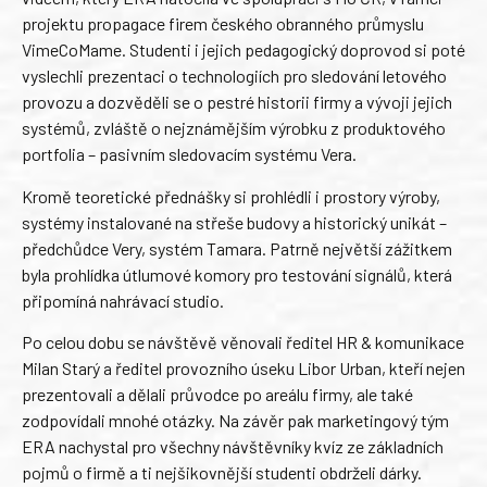
projektu propagace firem českého obranného průmyslu
VimeCoMame. Studenti i jejich pedagogický doprovod si poté
vyslechli prezentaci o technologiích pro sledování letového
provozu a dozvěděli se o pestré historii firmy a vývoji jejich
systémů, zvláště o nejznámějším výrobku z produktového
portfolia – pasivním sledovacím systému Vera.
Kromě teoretické přednášky si prohlédli i prostory výroby,
systémy instalované na střeše budovy a historický unikát –
předchůdce Very, systém Tamara. Patrně největší zážitkem
byla prohlídka útlumové komory pro testování signálů, která
připomíná nahrávací studio.
Po celou dobu se návštěvě věnovali ředitel HR & komunikace
Milan Starý a ředitel provozního úseku Libor Urban, kteří nejen
prezentovali a dělali průvodce po areálu firmy, ale také
zodpovídali mnohé otázky. Na závěr pak marketingový tým
ERA nachystal pro všechny návštěvníky kvíz ze základních
pojmů o firmě a ti nejšikovnější studenti obdrželi dárky.