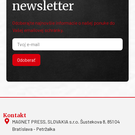
newsletter
Odoberajte najnovšie informácie o našej ponuke do
Vašej emailovej schránky.
Odoberať
Kontakt
MAGNET PRESS, SLOVAKIA s.r.o. Šustekova 8, 851 04
Bratislava - Petržalka