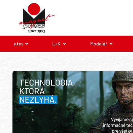
atm
L+K
Modelář