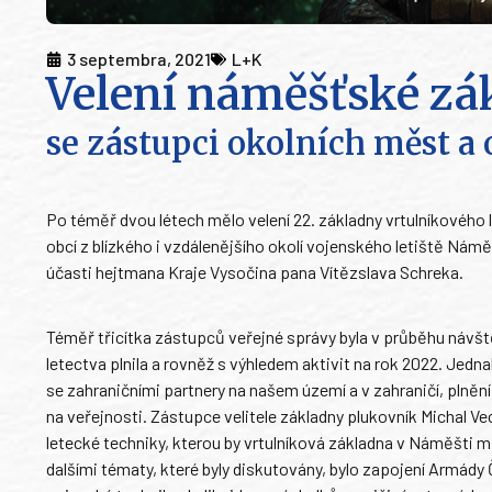
3 septembra, 2021
L+K
Velení náměšťské zá
se zástupci okolních měst a 
Po téměř dvou létech mělo velení 22. základny vrtulníkového
obcí z blízkého i vzdálenějšího okolí vojenského letiště Námě
účasti hejtmana Kraje Vysočina pana Vítězslava Schreka.
Téměř třicítka zástupců veřejné správy byla v průběhu návšt
letectva plnila a rovněž s výhledem aktivit na rok 2022. Jed
se zahraničními partnery na našem území a v zahraničí, pln
na veřejnosti. Zástupce velitele základny plukovník Michal
letecké techniky, kterou by vrtulníková základna v Náměšti m
dalšími tématy, které byly diskutovány, bylo zapojení Armády 