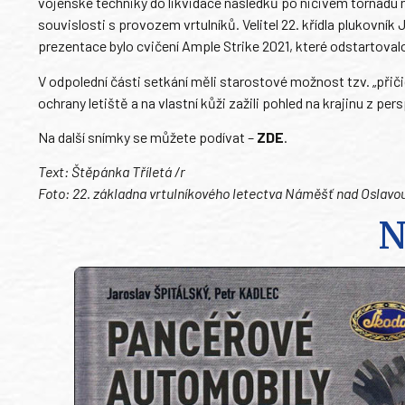
vojenské techniky do likvidace následků po ničivém tornádu 
souvislosti s provozem vrtulníků. Velitel 22. křídla plukovní
prezentace bylo cvičení Ample Strike 2021, které odstartovalo
V odpolední části setkání měli starostové možnost tzv. „přičic
ochrany letiště a na vlastní kůži zažili pohled na krajinu z pers
Na další snímky se můžete podívat –
ZDE
.
Text: Štěpánka Tříletá /r
Foto: 22. základna vrtulníkového letectva Náměšť nad Oslavo
N