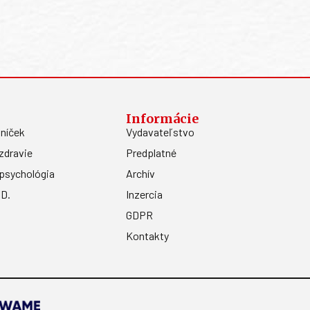
Informácie
níček
Vydavateľstvo
zdravie
Predplatné
psychológia
Archív
.D.
Inzercia
GDPR
Kontakty