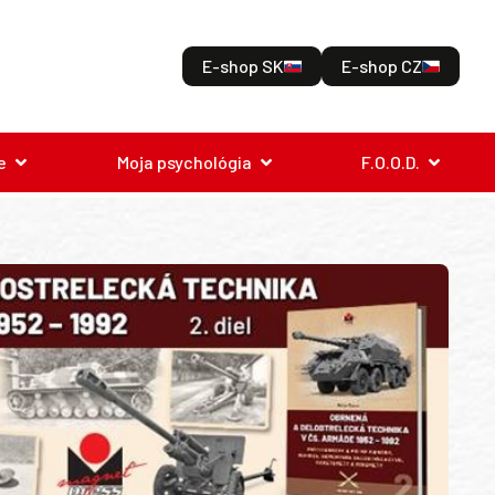
E-shop SK
E-shop CZ
e
Moja psychológia
F.O.O.D.