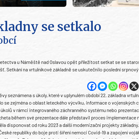
kladny se setkalo
obcí
 letectva u Náměště nad Oslavou opět příležitost setkat se se star
šť. Setkání na vrtulníkové základně se uskutečnilo poslední srpnový 
ěvy seznámena s úkoly, které v uplynulém období 22. základna vrtul
nalo se zejména o oblast leteckého výcviku, informace o vojenských 
ění úkolů v rámci integrovaného záchranného systému nebo prezenta
 Vecheta během své prezentace dále představil proces implementace 
ěla disponovat od roku 2023 a další modernizační projekty základny
České republiky do boje proti šíření nemoci Covid-19 a zapojení vojá