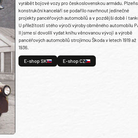
vyrábět bojové vozy pro československou armádu. Plzeň
konstrukční kanceláři se podařilo navrhnout jedinečné
projekty pancéřových automobilů a v pozdější době i tank
U příležitosti stého výročí výroby obrněného automobilu P
II jsme si dovolili vydat knihu věnovanou vývoji a výrobě
pancéřových automobilů strojírnou Škoda v letech 1919 až
1936.
E-shop SK
E-shop CZ