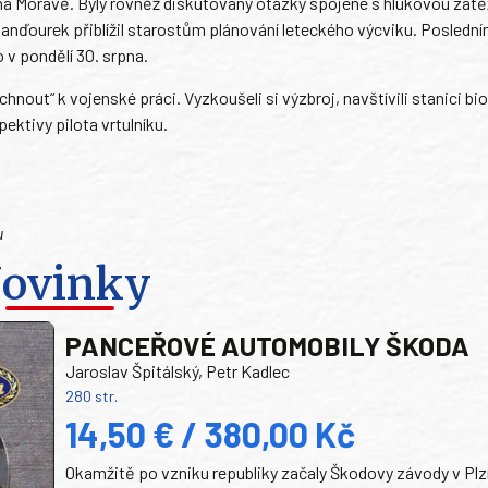
na Moravě. Byly rovněž diskutovány otázky spojené s hlukovou zátěž
k Janďourek přiblížil starostům plánování leteckého výcviku. Posled
 v pondělí 30. srpna.
hnout“ k vojenské práci. Vyzkoušeli si výzbroj, navštívili stanici bi
pektivy pilota vrtulníku.
u
ovinky
PANCEŘOVÉ AUTOMOBILY ŠKODA
Jaroslav Špitálský, Petr Kadlec
280 str.
14,50 € / 380,00 Kč
Okamžitě po vzniku republiky začaly Škodovy závody v Plz