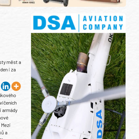
osty měst a
den i za
níkového
cvičeních
ci armády
nové
. Mezi
ků a