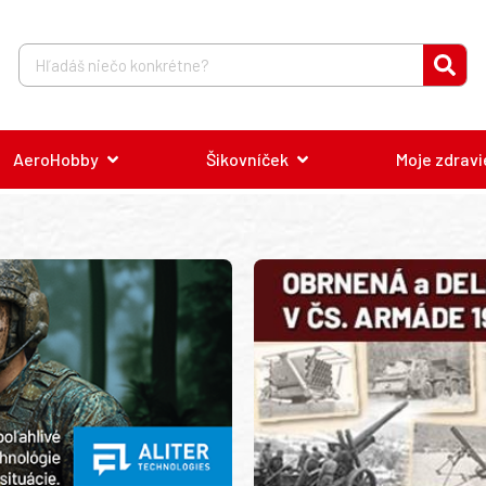
AeroHobby
Šikovníček
Moje zdravi