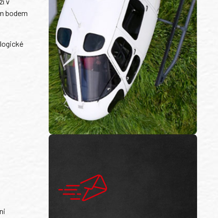
í v
ním bodem
ologické
ni