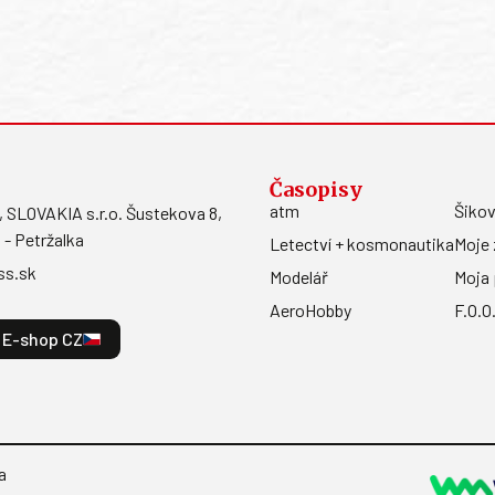
Časopisy
atm
Šikov
LOVAKIA s.r.o. Šustekova 8,
 - Petržalka
Letectví + kosmonautika
Moje 
ss.sk
Modelář
Moja 
AeroHobby
F.O.O
E-shop CZ
a