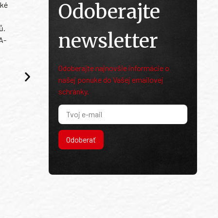
Odoberajte
ské
ů.
newsletter
A-
Odoberajte najnovšie informácie o
našej ponuke do Vašej emailovej
schránky.
Odoberať