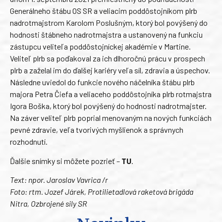
Generálneho štábu OS SR a veliacim poddôstojníkom plrb
nadrotmajstrom Karolom Poslušným, ktorý bol povýšený do
hodnosti štábneho nadrotmajstra a ustanovený na funkciu
zástupcu veliteľa poddôstojníckej akadémie v Martine.
Veliteľ plrb sa poďakoval za ich dlhoročnú prácu v prospech
plrb a zaželal im do ďalšej kariéry veľa síl, zdravia a úspechov.
Následne uviedol do funkcie nového náčelníka štábu plrb
majora Petra Čiefa a veliaceho poddôstojníka plrb rotmajstra
Igora Boška, ktorý bol povýšený do hodnosti nadrotmajster.
Na záver veliteľ plrb poprial menovaným na nových funkciách
pevné zdravie, veľa tvorivých myšlienok a správnych
rozhodnutí.
Ďalšie snímky si môžete pozrieť –
TU
.
Text: npor. Jaroslav Vavrica /r
Foto: rtm. Jozef Járek, Protilietadlová raketová brigáda
Nitra, Ozbrojené sily SR