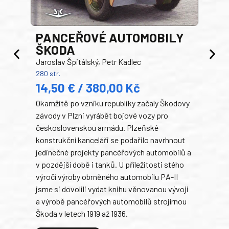
PANCEŘOVÉ AUTOMOBILY
ŠKODA
TA
Jaroslav Špitálský, Petr Kadlec
Ben
280 str.
352 s
14,50 € / 380,00 Kč
22
Okamžitě po vzniku republiky začaly Škodovy
Tank
závody v Plzni vyrábět bojové vozy pro
býva
československou armádu. Plzeňské
Rusk
konstrukční kanceláři se podařilo navrhnout
armá
jedinečné projekty pancéřových automobilů a
stře
v pozdější době i tanků. U příležitosti stého
při 
výročí výroby obrněného automobilu PA-II
blíz
jsme si dovolili vydat knihu věnovanou vývoji
tank
a výrobě pancéřových automobilů strojírnou
v lé
Škoda v letech 1919 až 1936.
tak 
hrdi