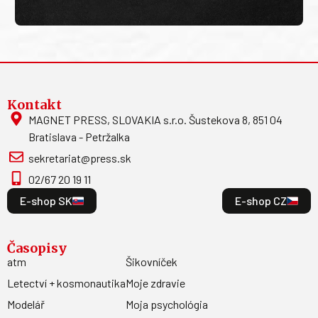
Kontakt
MAGNET PRESS, SLOVAKIA s.r.o. Šustekova 8, 851 04
Bratislava - Petržalka
sekretariat@press.sk
02/67 20 19 11
E-shop SK
E-shop CZ
Časopisy
atm
Šikovníček
Letectví + kosmonautika
Moje zdravie
Modelář
Moja psychológia