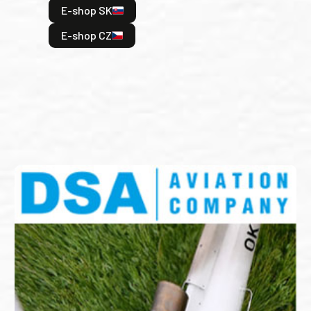
E-shop SK
je: 
odeh
E-shop CZ
bitv
E
E