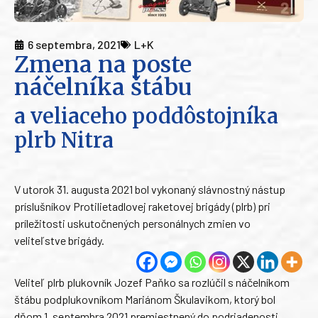
6 septembra, 2021
L+K
Zmena na poste
náčelníka štábu
a veliaceho poddôstojníka
plrb Nitra
V utorok 31. augusta 2021 bol vykonaný slávnostný nástup
príslušníkov Protilietadlovej raketovej brigády (plrb) pri
príležitosti uskutočnených personálnych zmien vo
veliteľstve brigády.
Veliteľ plrb plukovník Jozef Paňko sa rozlúčil s náčelníkom
štábu podplukovníkom Mariánom Škulavikom, ktorý bol
dňom 1. septembra 2021 premiestnený do podriadenosti