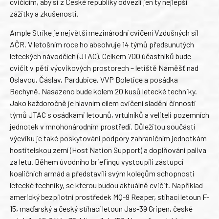
cvičícím, aby si z České republiky odvezli jen ty nejlepší
zážitky a zkušenosti.
Ample Strike je největší mezinárodní cvičení Vzdušných sil
AČR. V letošním roce ho absolvuje 14 týmů předsunutých
leteckých návodčích (JTAC). Celkem 700 účastníků bude
cvičit v pěti výcvikových prostorech – letiště Náměšť nad
Oslavou, Čáslav, Pardubice, VVP Boletice a posádka
Bechyně. Nasazeno bude kolem 20 kusů letecké techniky.
Jako každoročně je hlavním cílem cvičení sladění činnosti
týmů JTAC s osádkami letounů, vrtulníků a veliteli pozemních
jednotek v mnohonárodním prostředí. Důležitou součástí
výcviku je také poskytování podpory zahraničním jednotkám
hostitelskou zemí (Host Nation Support) a doplňování paliva
za letu. Během úvodního briefingu vystoupili zástupci
koaličních armád a představili svým kolegům schopnosti
letecké techniky, se kterou budou aktuálně cvičit. Například
americký bezpilotní prostředek MQ-9 Reaper, stíhací letoun F-
15, maďarský a český stíhací letoun Jas-39 Gripen, české