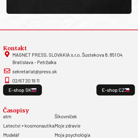
Kontakt
MAGNET PRESS, SLOVAKIA s.r.o. Šustekova 8, 851 04
Bratislava - Petržalka
sekretariat@press.sk
02/67 20 19 11
E-shop SK
E-shop CZ
Časopisy
atm
Šikovníček
Letectví + kosmonautika
Moje zdravie
Modelář
Moja psychológia