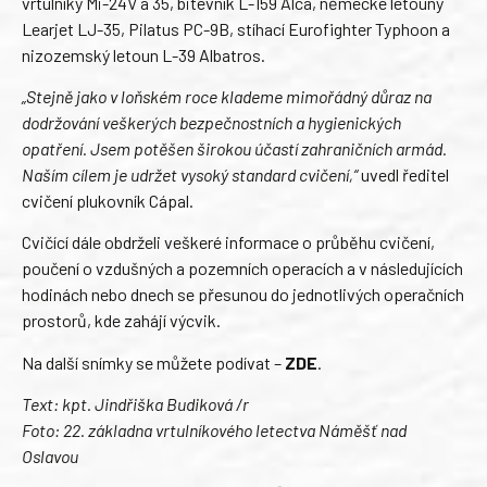
vrtulníky Mi-24V a 35, bitevník L-159 Alca, německé letouny
Learjet LJ-35, Pilatus PC-9B, stíhací Eurofighter Typhoon a
nizozemský letoun L-39 Albatros.
„Stejně jako v loňském roce klademe mimořádný důraz na
dodržování veškerých bezpečnostních a hygienických
opatření. Jsem potěšen širokou účastí zahraničních armád.
Naším cílem je udržet vysoký standard cvičení,“
uvedl ředitel
cvičení plukovník Cápal.
Cvičící dále obdrželi veškeré informace o průběhu cvičení,
poučení o vzdušných a pozemních operacích a v následujících
hodinách nebo dnech se přesunou do jednotlivých operačních
prostorů, kde zahájí výcvik.
Na další snímky se můžete podívat –
ZDE
.
Text: kpt. Jindřiška Budiková /r
Foto: 22. základna vrtulníkového letectva Náměšť nad
Oslavou