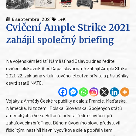
6 septembra, 2021
L+K
Cvičení Ample Strike 2021
zahájil společný briefing
Na vojenském letišti Náměšť nad Oslavou dnes ředitel
cvičení plukovník Aleš Cápal slavnostně zahájil Ample Strike
2021. 22. základna vrtulníkového letectva přivítala příslušníky
devíti států NATO.
Vojáky z Armády České republiky a dále z Francie, Maďarska,
Německa, Nizozemí, Polska, Slovenska, Spojených států
amerických a Velké Británie přivítal ředitel cvičení při
zahajovacím briefingu. Během úvodního slova představil
řídící tým, nastínil hlavní výcvikové cíle a popřál všem