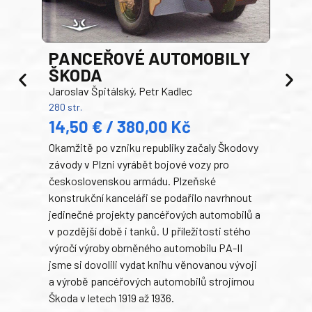
PANCEŘOVÉ AUTOMOBILY
ŠKODA
TA
Jaroslav Špitálský, Petr Kadlec
Ben
280 str.
352 s
14,50 € / 380,00 Kč
22
Okamžitě po vzniku republiky začaly Škodovy
Tank
závody v Plzni vyrábět bojové vozy pro
býva
československou armádu. Plzeňské
Rusk
konstrukční kanceláři se podařilo navrhnout
armá
jedinečné projekty pancéřových automobilů a
stře
v pozdější době i tanků. U příležitosti stého
při 
výročí výroby obrněného automobilu PA-II
blíz
jsme si dovolili vydat knihu věnovanou vývoji
tank
a výrobě pancéřových automobilů strojírnou
v lé
Škoda v letech 1919 až 1936.
tak 