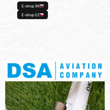
hrdi
E-shop SK
je: 
odeh
E-shop CZ
bitv
E
E