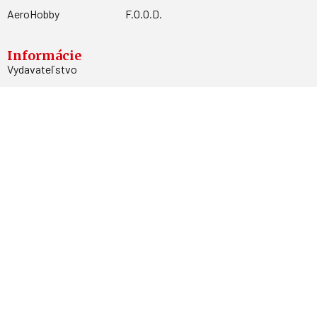
AeroHobby
F.O.O.D.
Informácie
Vydavateľstvo
Predplatné
Archív
Inzercia
GDPR
Kontakty
Facebook