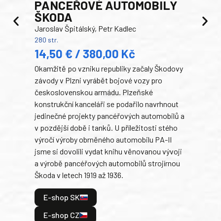
PANCEŘOVÉ AUTOMOBILY
ŠKODA
TA
Jaroslav Špitálský, Petr Kadlec
Ben
280 str.
352 s
14,50 € / 380,00 Kč
22
Okamžitě po vzniku republiky začaly Škodovy
Tank
závody v Plzni vyrábět bojové vozy pro
býva
československou armádu. Plzeňské
Rusk
konstrukční kanceláři se podařilo navrhnout
armá
jedinečné projekty pancéřových automobilů a
stře
v pozdější době i tanků. U příležitosti stého
při 
výročí výroby obrněného automobilu PA-II
blíz
jsme si dovolili vydat knihu věnovanou vývoji
tank
a výrobě pancéřových automobilů strojírnou
v lé
Škoda v letech 1919 až 1936.
tak 
hrdi
E-shop SK
je: 
odeh
E-shop CZ