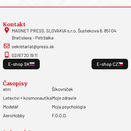
Kontakt
MAGNET PRESS, SLOVAKIA s.r.o. Šustekova 8, 851 04
Bratislava - Petržalka
sekretariat@press.sk
02/67 20 19 11
E-shop SK
E-shop CZ
Časopisy
atm
Šikovníček
Letectví + kosmonautika
Moje zdravie
Modelář
Moja psychológia
AeroHobby
F.O.O.D.