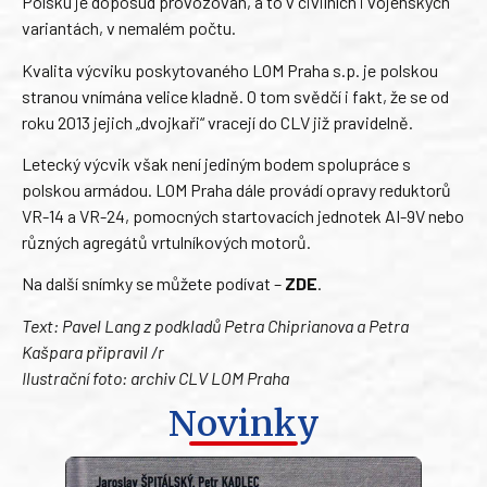
Polsku je doposud provozován, a to v civilních i vojenských
variantách, v nemalém počtu.
Kvalita výcviku poskytovaného LOM Praha s.p. je polskou
stranou vnímána velice kladně. O tom svědčí i fakt, že se od
roku 2013 jejich „dvojkaři“ vracejí do CLV již pravidelně.
Letecký výcvik však není jediným bodem spolupráce s
polskou armádou. LOM Praha dále provádí opravy reduktorů
VR-14 a VR-24, pomocných startovacích jednotek AI-9V nebo
různých agregátů vrtulníkových motorů.
Na další snímky se můžete podívat –
ZDE
.
Text: Pavel Lang z podkladů Petra Chiprianova a Petra
Kašpara připravil /r
Ilustrační foto: archiv CLV LOM Praha
Novinky