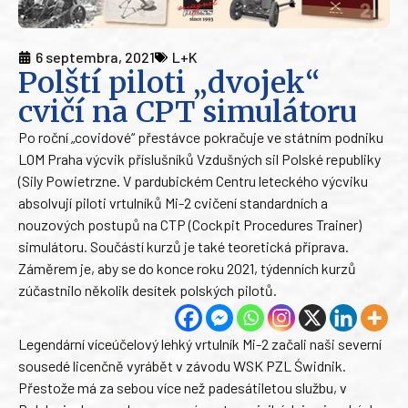
6 septembra, 2021
L+K
Polští piloti „dvojek“
cvičí na CPT simulátoru
Po roční „covidové“ přestávce pokračuje ve státním podniku
LOM Praha výcvik příslušníků Vzdušných sil Polské republiky
(Sily Powietrzne. V pardubickém Centru leteckého výcviku
absolvují piloti vrtulníků Mi-2 cvičení standardních a
nouzových postupů na CTP (Cockpit Procedures Trainer)
simulátoru. Součástí kurzů je také teoretická příprava.
Záměrem je, aby se do konce roku 2021, týdenních kurzů
zúčastnilo několik desítek polských pilotů.
Legendární víceúčelový lehký vrtulník Mi-2 začali naši severní
sousedé licenčně vyrábět v závodu WSK PZL Świdnik.
Přestože má za sebou více než padesátiletou službu, v