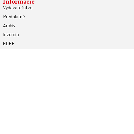
Informácie
Vydavateľstvo
Predplatné
Archív
Inzercia
GDPR
Kontakty
Facebook
Magnetpress.online
© 2023 Všetky práva vyhradené. Dizajn a
programovanie: