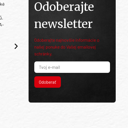
Odoberajte
ské
ů.
newsletter
A-
Odoberajte najnovšie informácie o
našej ponuke do Vašej emailovej
schránky.
Odoberať