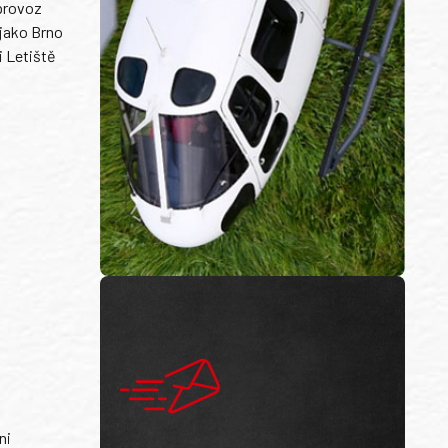
 provoz
 jako Brno
i Letiště
ni