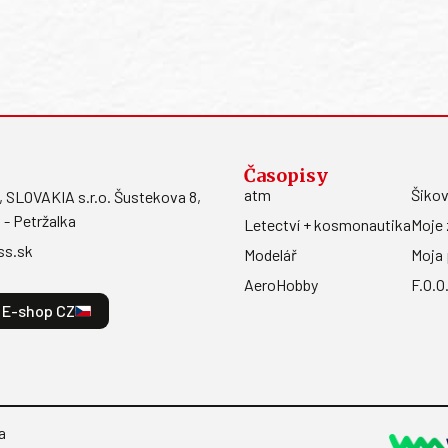
Časopisy
atm
Šikov
LOVAKIA s.r.o. Šustekova 8,
 - Petržalka
Letectví + kosmonautika
Moje 
ss.sk
Modelář
Moja 
AeroHobby
F.O.O
E-shop CZ
a