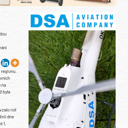
adou
vání
 regionu.
rvních
u na
ž byla
zalo roli
inií dne
é 1.