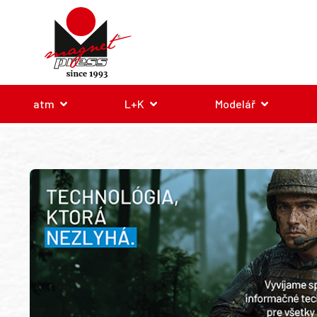
atm
L+K
Modelář