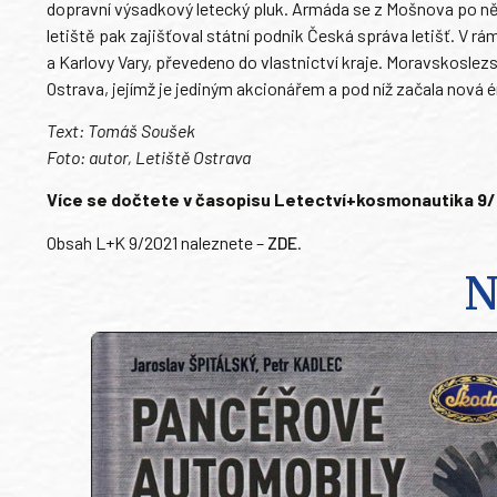
dopravní výsadkový letecký pluk. Armáda se z Mošnova po ně
letiště pak zajišťoval státní podnik Česká správa letišť. V rá
a Karlovy Vary, převedeno do vlastnictví kraje. Moravskoslez
Ostrava, jejímž je jediným akcionářem a pod níž začala nová é
Text: Tomáš Soušek
Foto: autor, Letiště Ostrava
Více se dočtete v časopisu Letectví+kosmonautika 9/202
Obsah L+K 9/2021 naleznete –
ZDE
.
N