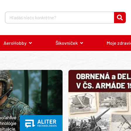
AeroHobby
Šikovníček
Moje zdravi