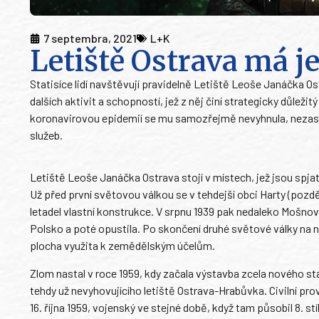
7 septembra, 2021
L+K
Letiště Ostrava má j
Statisíce lidí navštěvují pravidelně Letiště Leoše Janáčka O
dalších aktivit a schopností, jež z něj činí strategicky důlež
koronavirovou epidemií se mu samozřejmě nevyhnula, nezastav
služeb.
Letiště Leoše Janáčka Ostrava stojí v místech, jež jsou s
Už před první světovou válkou se v tehdejší obci Harty (pozděj
letadel vlastní konstrukce. V srpnu 1939 pak nedaleko Mošnova
Polsko a poté opustila. Po skončení druhé světové války na 
plocha využita k zemědělským účelům.
Zlom nastal v roce 1959, kdy začala výstavba zcela nového stál
tehdy už nevyhovujícího letiště Ostrava-Hrabůvka. Civilní pr
16. října 1959, vojenský ve stejné době, když tam působil 8. stí