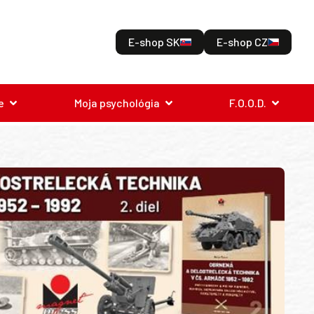
E-shop SK
E-shop CZ
e
Moja psychológia
F.O.O.D.