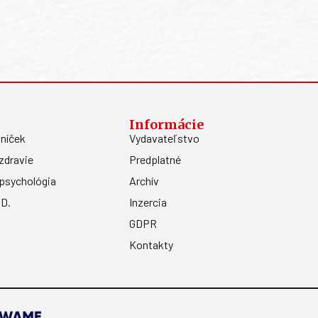
Informácie
níček
Vydavateľstvo
zdravie
Predplatné
psychológia
Archív
.D.
Inzercia
GDPR
Kontakty