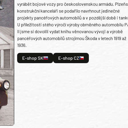
vyrábět bojové vozy pro československou armádu. Plzeň
konstrukční kanceláři se podařilo navrhnout jedinečné
projekty pancéřových automobilů a v pozdější době i tank
U příležitosti stého výročí výroby obrněného automobilu P
II jsme si dovolili vydat knihu věnovanou vývoji a výrobě
pancéřových automobilů strojírnou Škoda v letech 1919 až
1936.
E-shop SK
E-shop CZ