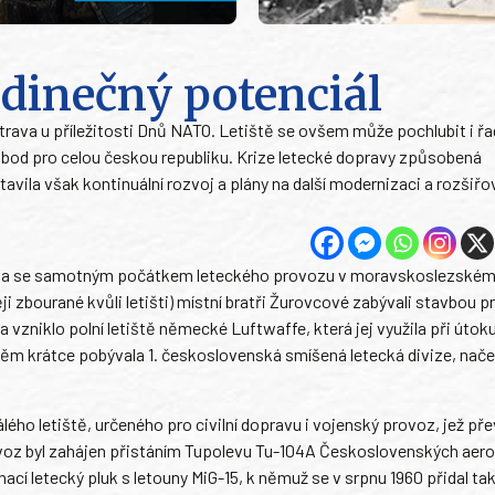
edinečný potenciál
strava u příležitosti Dnů NATO. Letiště se ovšem může pochlubit i ř
itý bod pro celou českou republiku. Krize letecké dopravy způsobená
ila však kontinuální rozvoj a plány na další modernizaci a rozšiřo
pjata se samotným počátkem leteckého provozu v moravskoslezském
i zbourané kvůli letišti) místní bratři Žurovcové zabývali stavbou p
 vzniklo polní letiště německé Luftwaffe, která jej využila při útok
něm krátce pobývala 1. československá smíšená letecká divize, nače
ého letiště, určeného pro civilní dopravu i vojenský provoz, jež přev
ovoz byl zahájen přistáním Tupolevu Tu-104A Československých aerol
hací letecký pluk s letouny MiG-15, k němuž se v srpnu 1960 přidal tak