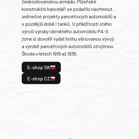
československou armádu. Plzeňské
Rusk
konstrukční kanceláři se podařilo navrhnout
armá
jedinečné projekty pancéřových automobilů a
stře
v pozdější době i tanků. U příležitosti stého
při 
výročí výroby obrněného automobilu PA-II
blíz
jsme si dovolili vydat knihu věnovanou vývoji
tank
a výrobě pancéřových automobilů strojírnou
v lé
Škoda v letech 1919 až 1936.
tak 
hrdi
E-shop SK
je: 
odeh
E-shop CZ
bitv
E
E