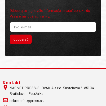
Odoberajte najnovšie informácie o našej ponuke do
Vašej emailovej schránky.
Odoberať
Kontakt
MAGNET PRESS, SLOVAKIA s.r.o. Šustekova 8, 851 04
Bratislava - Petržalka
sekretariat@press.sk