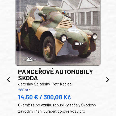
PANCEŘOVÉ AUTOMOBILY
ŠKODA
TA
Jaroslav Špitálský, Petr Kadlec
Ben
280 str.
352 s
14,50 € / 380,00 Kč
22
Okamžitě po vzniku republiky začaly Škodovy
Tank
závody v Plzni vyrábět bojové vozy pro
býva