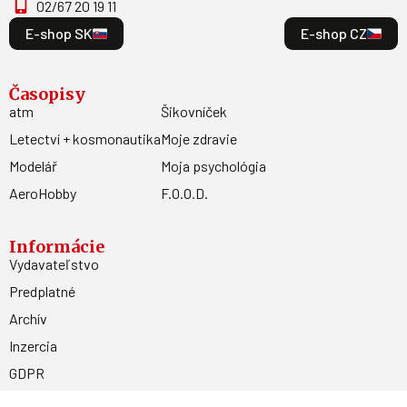
02/67 20 19 11
E-shop SK
E-shop CZ
Časopisy
atm
Šikovníček
Letectví + kosmonautika
Moje zdravie
Modelář
Moja psychológia
AeroHobby
F.O.O.D.
Informácie
Vydavateľstvo
Predplatné
Archív
Inzercia
GDPR
Kontakty