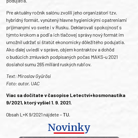
podujatia.
Pre aktuálny ročník salónu zvolili jeho organizátori tzv.
hybridný formát, vynútený hlavne hygienickými opatreniami
prijímanými vo svete i v Rusku. Deklarovali spokojnosť s
týmto krokom a podľa ich tlačovej správy nový formát im
umožnil udržať si štatút ekonomicky dôležitého podujatia.
Ako ďalej uviedli v správe, objem kontraktov a dohôd
o budúcich zmluvách podpísaných počas MAKS-u 2021
dosiahol sumu 265 miliárd ruských rubľov.
Text: Miroslav Gyűrösi
Foto: autor, UAC
Viac sa dočítate v časopise Letectví+kosmonautika
9/2021, ktorý vyšiel 1. 9. 2021.
Obsah L+K 9/2021 nájdete –
TU
.
Novinky