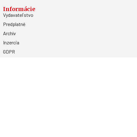
Informácie
Vydavateľstvo
Predplatné
Archív
Inzercia
GDPR
Kontakty
Facebook
Magnetpress.online
© 2023 Všetky práva vyhradené. Dizajn a