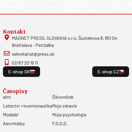
Kontakt
MAGNET PRESS, SLOVAKIA s.r.o. Šustekova 8, 851 04
Bratislava - Petržalka
sekretariat@press.sk
02/67 20 19 11
E-shop SK
E-shop CZ
Časopisy
atm
Šikovníček
Letectví + kosmonautika
Moje zdravie
Modelář
Moja psychológia
AeroHobby
F.O.O.D.