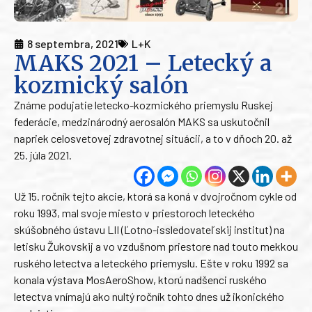
8 septembra, 2021
L+K
MAKS 2021 – Letecký a
kozmický salón
Známe podujatie letecko-kozmického priemyslu Ruskej
federácie, medzinárodný aerosalón MAKS sa uskutočnil
napriek celosvetovej zdravotnej situácii, a to v dňoch 20. až
25. júla 2021.
Už 15. ročník tejto akcie, ktorá sa koná v dvojročnom cykle od
roku 1993, mal svoje miesto v priestoroch leteckého
skúšobného ústavu LII (Ľotno-issledovateľskij institut) na
letisku Žukovskij a vo vzdušnom priestore nad touto mekkou
ruského letectva a leteckého priemyslu. Ešte v roku 1992 sa
konala výstava MosAeroShow, ktorú nadšenci ruského
letectva vnímajú ako nultý ročník tohto dnes už ikonického