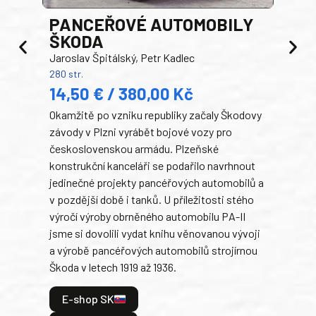
PANCEŘOVÉ AUTOMOBILY
ŠKODA
TA
Jaroslav Špitálský, Petr Kadlec
Ben
280 str.
352 s
14,50 € / 380,00 Kč
22
Okamžitě po vzniku republiky začaly Škodovy
Tank
závody v Plzni vyrábět bojové vozy pro
býva
československou armádu. Plzeňské
Rusk
konstrukční kanceláři se podařilo navrhnout
armá
jedinečné projekty pancéřových automobilů a
stře
v pozdější době i tanků. U příležitosti stého
při 
výročí výroby obrněného automobilu PA-II
blíz
jsme si dovolili vydat knihu věnovanou vývoji
tank
a výrobě pancéřových automobilů strojírnou
v lé
Škoda v letech 1919 až 1936.
tak 
hrdi
E-shop SK
je: 