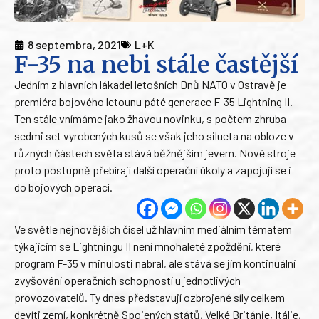
8 septembra, 2021
L+K
F-35 na nebi stále častější
Jedním z hlavních lákadel letošních Dnů NATO v Ostravě je
premiéra bojového letounu páté generace F-35 Lightning II.
Ten stále vnímáme jako žhavou novinku, s počtem zhruba
sedmi set vyrobených kusů se však jeho silueta na obloze v
různých částech světa stává běžnějším jevem. Nové stroje
proto postupně přebírají další operační úkoly a zapojují se i
do bojových operací.
Ve světle nejnovějších čísel už hlavním mediálním tématem
týkajícím se Lightningu II není mnohaleté zpoždění, které
program F-35 v minulosti nabral, ale stává se jím kontinuální
zvyšování operačních schopností u jednotlivých
provozovatelů. Ty dnes představují ozbrojené síly celkem
devíti zemí, konkrétně Spojených států, Velké Británie, Itálie,