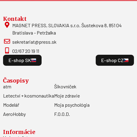
Kontakt
MAGNET PRESS, SLOVAKIA s.r.o. Šustekova 8, 851 04
Bratislava - Petržalka
sekretariat@press.sk
02/67 20 19 11
E-shop SK
E-shop CZ
Časopisy
atm
Šikovníček
Letectví + kosmonautika
Moje zdravie
Modelář
Moja psychológia
AeroHobby
F.O.O.D.
Informácie