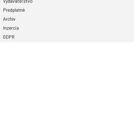
Vydavateľstvo
Predplatné
Archív
Inzercia
GDPR
Kontakty
Facebook
Magnetpress.online
© 2023 Všetky práva vyhradené. Dizajn a
programovanie: