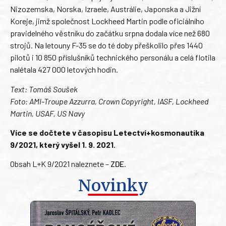
Nizozemska, Norska, Izraele, Austrálie, Japonska a Jižní
Koreje, jimž společnost Lockheed Martin podle oficiálního
pravidelného věstníku do začátku srpna dodala více než 680
strojů. Na letouny F-35 se do té doby přeškolilo přes 1440
pilotů i 10 850 příslušníků technického personálu a celá flotila
nalétala 427 000 letových hodin.
Text: Tomáš Soušek
Foto: AMI-Troupe Azzurra, Crown Copyright, IASF, Lockheed
Martin, USAF, US Navy
Více se dočtete v časopisu Letectví+kosmonautika
9/2021, který vyšel 1. 9. 2021.
Obsah L+K 9/2021 naleznete –
ZDE
.
Novinky