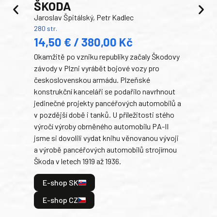
ŠKODA
TA
Jaroslav Špitálský, Petr Kadlec
Ben
280 str.
352 s
14,50 € / 380,00 Kč
22
Okamžitě po vzniku republiky začaly Škodovy
Tank
závody v Plzni vyrábět bojové vozy pro
býva
československou armádu. Plzeňské
Rusk
konstrukční kanceláři se podařilo navrhnout
armá
jedinečné projekty pancéřových automobilů a
stře
v pozdější době i tanků. U příležitosti stého
při 
výročí výroby obrněného automobilu PA-II
blíz
jsme si dovolili vydat knihu věnovanou vývoji
tank
a výrobě pancéřových automobilů strojírnou
v lé
Škoda v letech 1919 až 1936.
tak 
hrdi
E-shop SK
je: 
odeh
E-shop CZ
bitv