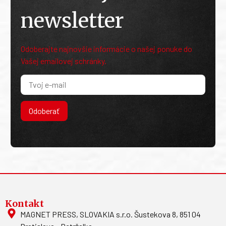
newsletter
Odoberajte najnovšie informácie o našej ponuke do
Vašej emailovej schránky.
Odoberať
Kontakt
MAGNET PRESS, SLOVAKIA s.r.o. Šustekova 8, 851 04