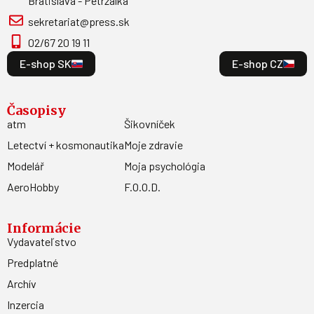
Bratislava - Petržalka
sekretariat@press.sk
02/67 20 19 11
E-shop SK
E-shop CZ
Časopisy
atm
Šikovníček
Letectví + kosmonautika
Moje zdravie
Modelář
Moja psychológia
AeroHobby
F.O.O.D.
Informácie
Vydavateľstvo
Predplatné
Archív
Inzercia