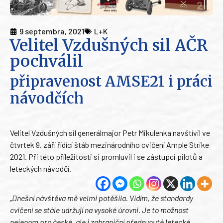
9 septembra, 2021
L+K
Velitel Vzdušných sil AČR
pochválil
připravenost AMSE21 i práci
návodčích
Velitel Vzdušných sil generálmajor Petr Mikulenka navštívil ve
čtvrtek 9. září řídící štáb mezinárodního cvičení Ample Strike
2021. Při této příležitosti si promluvil i se zástupci pilotů a
leteckých návodčí.
„Dnešní návštěva mě velmi potěšila. Vidím, že standardy
cvičení se stále udržují na vysoké úrovni. Je to možnost
nejenom pro české, ale i zahraniční předsunuté letecké