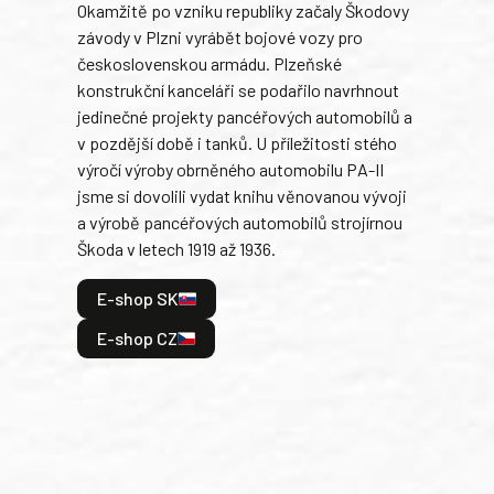
Okamžitě po vzniku republiky začaly Škodovy
Tank
závody v Plzni vyrábět bojové vozy pro
býva
československou armádu. Plzeňské
Rusk
konstrukční kanceláři se podařilo navrhnout
armá
jedinečné projekty pancéřových automobilů a
stře
v pozdější době i tanků. U příležitosti stého
při 
výročí výroby obrněného automobilu PA-II
blíz
jsme si dovolili vydat knihu věnovanou vývoji
tank
a výrobě pancéřových automobilů strojírnou
v lé
Škoda v letech 1919 až 1936.
tak 
hrdi
E-shop SK
je: 
odeh
E-shop CZ
bitv
E
E