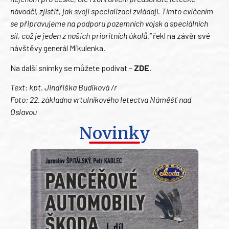
návodčí, zjistit, jak svoji specializaci zvládají. Tímto cvičením
se připravujeme na podporu pozemních vojsk a speciálních
sil, což je jeden z našich prioritních úkolů.“
řekl na závěr své
návštěvy generál Mikulenka.
Na další snímky se můžete podívat –
ZDE
.
Text: kpt. Jindřiška Budiková /r
Foto: 22. základna vrtulníkového letectva Náměšť nad
Oslavou
Novinky