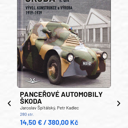
PANCEŘOVÉ AUTOMOBILY
ŠKODA
TA
Jaroslav Špitálský, Petr Kadlec
Ben
280 str.
352 s
14,50 € / 380,00 Kč
22