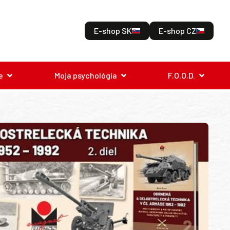
E-shop SK
E-shop CZ
e
Moja psychológia
F.O.O.D.