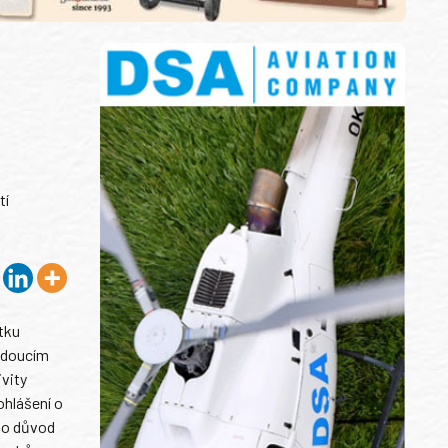
tí
tku
budoucím
vity
ohlášení o
ko důvod