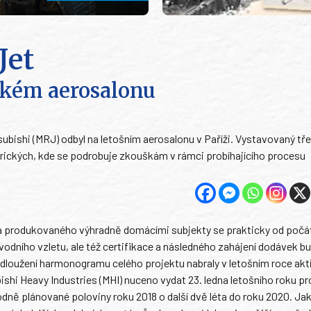
Jet
ském aerosalonu
ubishi (MRJ) odbyl na letošním aerosalonu v Paříži. Vystavovaný tře
rických, kde se podrobuje zkouškám v rámci probíhajícího procesu
a produkovaného výhradně domácími subjekty se prakticky od počá
úvodního vzletu, ale též certifikace a následného zahájení dodávek 
dloužení harmonogramu celého projektu nabraly v letošním roce akti
hi Heavy Industries (MHI) nuceno vydat 23. ledna letošního roku pr
dně plánované poloviny roku 2018 o další dvě léta do roku 2020. Ja