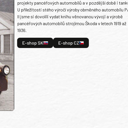
projekty pancéřových automobilů a v pozdější době i tank
U příležitosti stého výročí výroby obrněného automobilu P
II jsme si dovolili vydat knihu věnovanou vývoji a výrobě
pancéřových automobilů strojírnou Škoda v letech 1919 až
1936.
E-shop SK
E-shop CZ