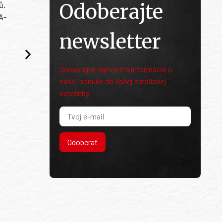
Odoberajte
ů.
A-
newsletter
Odoberajte najnovšie informácie o
našej ponuke do Vašej emailovej
schránky.
Odoberať