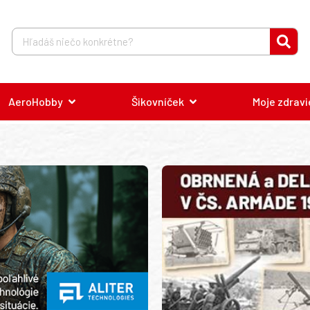
AeroHobby
Šikovníček
Moje zdravi