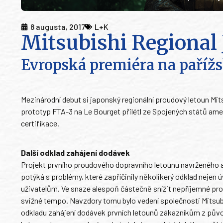
8 augusta, 2017
L+K
Mitsubishi Regional 
Evropská premiéra na paříž
Mezinárodní debut si japonský regionální proudový letoun Mits
prototyp FTA-3 na Le Bourget přilétl ze Spojených států ame
certifikace.
Další odklad zahájení dodávek
Projekt prvního proudového dopravního letounu navrženého 
potýká s problémy, které zapříčinily několikerý odklad nejen 
uživatelům. Ve snaze alespoň částečně snížit nepříjemné pro
svižné tempo. Navzdory tomu bylo vedení společnosti Mitsubis
odkladu zahájení dodávek prvních letounů zákazníkům z půvo