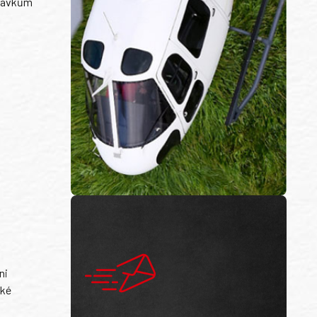
adavkům
ni
ské