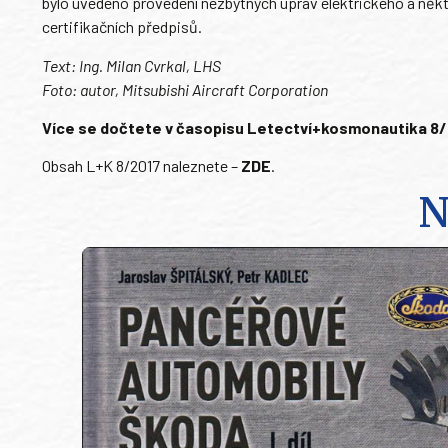
bylo uvedeno provedení nezbytných úprav elektrického a něk
certifikačních předpisů.
Text: Ing. Milan Cvrkal, LHS
Foto: autor, Mitsubishi Aircraft Corporation
Více se dočtete v časopisu Letectví+kosmonautika 8/201
Obsah L+K 8/2017 naleznete –
ZDE
.
N