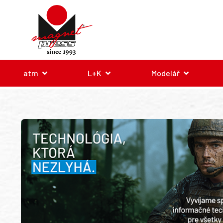
atm
L+K
Modelář