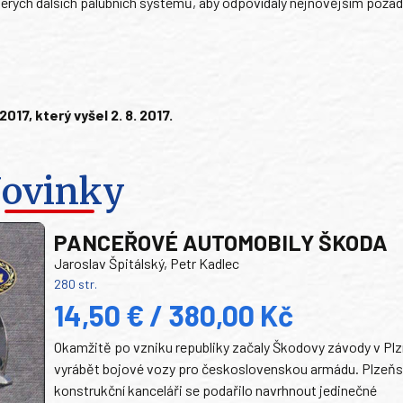
terých dalších palubních systémů, aby odpovídaly nejnovějším pož
7, který vyšel 2. 8. 2017.
ovinky
PANCEŘOVÉ AUTOMOBILY ŠKODA
Jaroslav Špitálský, Petr Kadlec
280 str.
14,50 € / 380,00 Kč
Okamžitě po vzniku republiky začaly Škodovy závody v Plz
vyrábět bojové vozy pro československou armádu. Plzeň
konstrukční kanceláři se podařilo navrhnout jedinečné