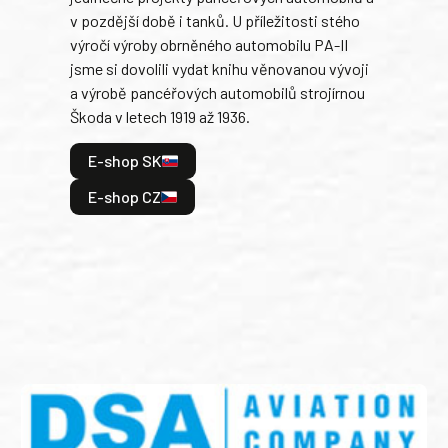
v pozdější době i tanků. U příležitosti stého
při 
výročí výroby obrněného automobilu PA-II
blíz
jsme si dovolili vydat knihu věnovanou vývoji
tank
a výrobě pancéřových automobilů strojírnou
v lé
Škoda v letech 1919 až 1936.
tak 
hrdi
E-shop SK
je: 
odeh
E-shop CZ
bitv
E
E