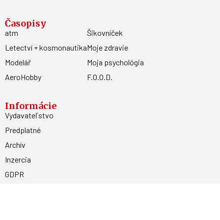
Časopisy
atm
Šikovníček
Letectví + kosmonautika
Moje zdravie
Modelář
Moja psychológia
AeroHobby
F.O.O.D.
Informácie
Vydavateľstvo
Predplatné
Archív
Inzercia
GDPR
Kontakty