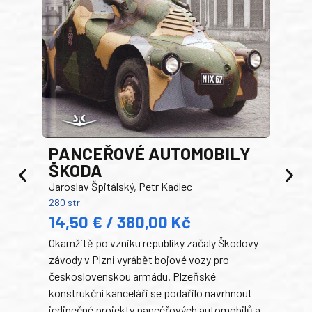
PANCEŘOVÉ AUTOMOBILY
ŠKODA
TA
Jaroslav Špitálský, Petr Kadlec
Ben
280 str.
352 s
14,50 € / 380,00 Kč
22
Okamžitě po vzniku republiky začaly Škodovy
Tank
závody v Plzni vyrábět bojové vozy pro
býva
československou armádu. Plzeňské
Rusk
konstrukční kanceláři se podařilo navrhnout
armá
jedinečné projekty pancéřových automobilů a
stře