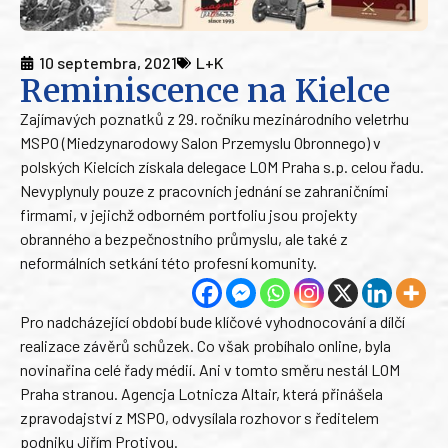
10 septembra, 2021
L+K
Reminiscence na Kielce
Zajímavých poznatků z 29. ročníku mezinárodního veletrhu
MSPO (Miedzynarodowy Salon Przemyslu Obronnego) v
polských Kielcích získala delegace LOM Praha s.p. celou řadu.
Nevyplynuly pouze z pracovních jednání se zahraničními
firmami, v jejichž odborném portfoliu jsou projekty
obranného a bezpečnostního průmyslu, ale také z
neformálních setkání této profesní komunity.
Pro nadcházející období bude klíčové vyhodnocování a dílčí
realizace závěrů schůzek. Co však probíhalo online, byla
novinařina celé řady médií. Ani v tomto směru nestál LOM
Praha stranou. Agencja Lotnicza Altair, která přinášela
zpravodajství z MSPO, odvysílala rozhovor s ředitelem
podniku Jiřím Protivou.