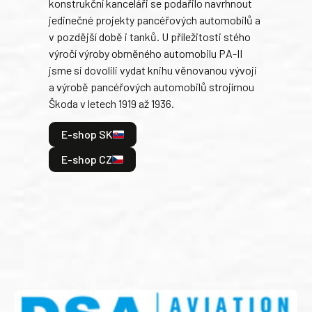
konstrukční kanceláři se podařilo navrhnout
armá
jedinečné projekty pancéřových automobilů a
stře
v pozdější době i tanků. U příležitosti stého
při 
výročí výroby obrněného automobilu PA-II
blíz
jsme si dovolili vydat knihu věnovanou vývoji
tank
a výrobě pancéřových automobilů strojírnou
v lé
Škoda v letech 1919 až 1936.
tak 
hrdi
E-shop SK
je: 
odeh
E-shop CZ
bitv
E
E