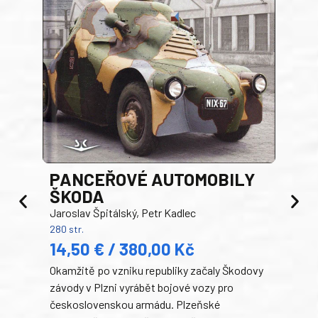
PANCEŘOVÉ AUTOMOBILY
ŠKODA
TA
Jaroslav Špitálský, Petr Kadlec
Ben
280 str.
352 s
14,50 € / 380,00 Kč
22
Okamžitě po vzniku republiky začaly Škodovy
Tank
závody v Plzni vyrábět bojové vozy pro
býva
československou armádu. Plzeňské
Rusk