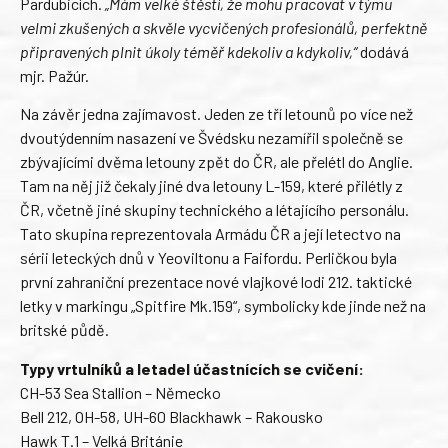
Pardubicích.
„Mám velké štěstí, že mohu pracovat v týmu
velmi zkušených a skvěle vycvičených profesionálů, perfektně
připravených plnit úkoly téměř kdekoliv a kdykoliv,“
dodává
mjr. Pažúr.
Na závěr jedna zajímavost. Jeden ze tří letounů po více než
dvoutýdenním nasazení ve Švédsku nezamířil společně se
zbývajícími dvěma letouny zpět do ČR, ale přelétl do Anglie.
Tam na něj již čekaly jiné dva letouny L-159, které přilétly z
ČR, včetně jiné skupiny technického a létajícího personálu.
Tato skupina reprezentovala Armádu ČR a její letectvo na
sérii leteckých dnů v Yeoviltonu a Faifordu. Perličkou byla
první zahraniční prezentace nové vlajkové lodi 212. taktické
letky v markingu „Spitfire Mk.159“, symbolicky kde jinde než na
britské půdě.
Typy vrtulníků a letadel účastnících se cvičení:
CH-53 Sea Stallion – Německo
Bell 212, OH-58, UH-60 Blackhawk – Rakousko
Hawk T.1 – Velká Británie