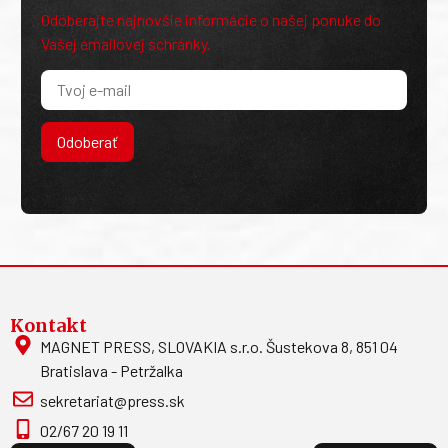
Odoberajte najnovšie informácie o našej ponuke do
Vašej emailovej schránky.
Odoberať
Kontakt
MAGNET PRESS, SLOVAKIA s.r.o. Šustekova 8, 851 04
Bratislava - Petržalka
sekretariat@press.sk
02/67 20 19 11