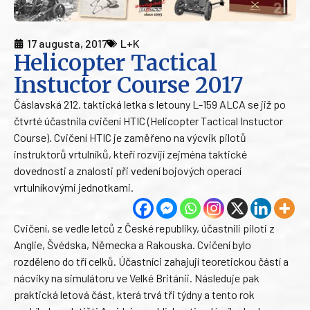
17 augusta, 2017
L+K
Helicopter Tactical
Instuctor Course 2017
Čáslavská 212. taktická letka s letouny L-159 ALCA se již po
čtvrté účastnila cvičení HTIC (Helicopter Tactical Instuctor
Course). Cvičení HTIC je zaměřeno na výcvik pilotů
instruktorů vrtulníků, kteří rozvíjí zejména taktické
dovednosti a znalosti při vedení bojových operací
vrtulníkovými jednotkami.
Cvičení, se vedle letců z České republiky, účastnili piloti z
Anglie, Švédska, Německa a Rakouska. Cvičení bylo
rozděleno do tří celků. Účastníci zahajují teoretickou částí a
nácviky na simulátoru ve Velké Británii. Následuje pak
praktická letová část, která trvá tři týdny a tento rok