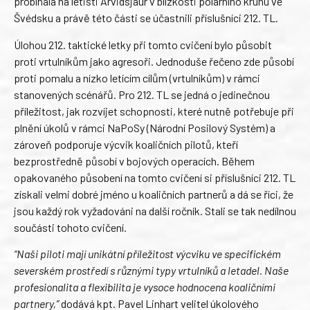
probíhala na letišti Arvidsjaur v blízkosti polárního kruhu ve
Švédsku a právě této části se účastnili příslušníci 212. TL.
Úlohou 212. taktické letky při tomto cvičení bylo působit
proti vrtulníkům jako agresoři. Jednoduše řečeno zde působí
proti pomalu a nízko letícím cílům (vrtulníkům) v rámci
stanovených scénářů. Pro 212. TL se jedná o jedinečnou
příležitost, jak rozvíjet schopnosti, které nutně potřebuje při
plnění úkolů v rámci NaPoSy (Národní Posilový Systém) a
zároveň podporuje výcvik koaličních pilotů, kteří
bezprostředně působí v bojových operacích. Během
opakovaného působení na tomto cvičení si příslušníci 212. TL
získali velmi dobré jméno u koaličních partnerů a dá se říci, že
jsou každý rok vyžadováni na další ročník. Stali se tak nedílnou
součásti tohoto cvičení.
“Naši piloti mají unikátní příležitost výcviku ve specifickém
severském prostředí s různými typy vrtulníků a letadel. Naše
profesionalita a flexibilita je vysoce hodnocena koaličními
partnery,”
dodává kpt. Pavel Linhart velitel úkolového