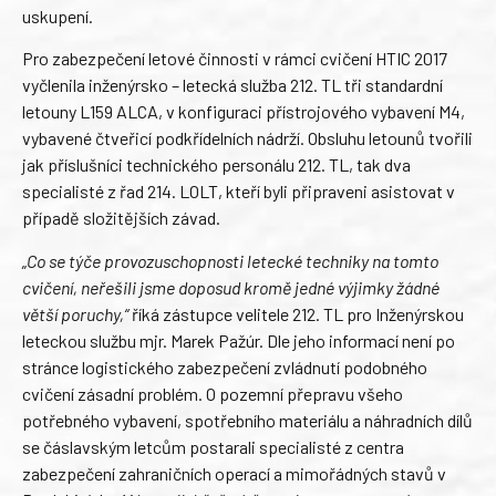
uskupení.
Pro zabezpečení letové činnosti v rámci cvičení HTIC 2017
vyčlenila inženýrsko – letecká služba 212. TL tři standardní
letouny L159 ALCA, v konfiguraci přístrojového vybavení M4,
vybavené čtveřicí podkřídelních nádrží. Obsluhu letounů tvořili
jak příslušníci technického personálu 212. TL, tak dva
specialisté z řad 214. LOLT, kteří byli připraveni asistovat v
případě složitějších závad.
„Co se týče provozuschopnosti letecké techniky na tomto
cvičení, neřešili jsme doposud kromě jedné výjimky žádné
větší poruchy,“
říká zástupce velitele 212. TL pro Inženýrskou
leteckou službu mjr. Marek Pažúr. Dle jeho informací není po
stránce logistického zabezpečení zvládnutí podobného
cvičení zásadní problém. O pozemní přepravu všeho
potřebného vybavení, spotřebního materiálu a náhradních dílů
se čáslavským letcům postarali specialisté z centra
zabezpečení zahraničních operací a mimořádných stavů v