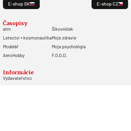
E-shop SK
E-shop CZ
Časopisy
atm
Šikovníček
Letectví + kosmonautika
Moje zdravie
Modelář
Moja psychológia
AeroHobby
F.O.O.D.
Informácie
Vydavateľstvo
Predplatné
Archív
Inzercia
GDPR
Kontakty