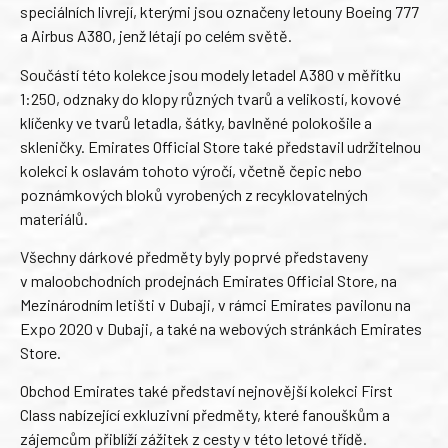
speciálních livrejí, kterými jsou označeny letouny Boeing 777
a Airbus A380, jenž létají po celém světě.
Součástí této kolekce jsou modely letadel A380 v měřítku
1:250, odznaky do klopy různých tvarů a velikostí, kovové
klíčenky ve tvarů letadla, šátky, bavlněné polokošile a
skleničky. Emirates Official Store také představil udržitelnou
kolekci k oslavám tohoto výročí, včetně čepic nebo
poznámkových bloků vyrobených z recyklovatelných
materiálů.
Všechny dárkové předměty byly poprvé představeny
v maloobchodních prodejnách Emirates Official Store, na
Mezinárodním letišti v Dubaji, v rámci Emirates pavilonu na
Expo 2020 v Dubaji, a také na webových stránkách Emirates
Store.
Obchod Emirates také představí nejnovější kolekci First
Class nabízející exkluzivní předměty, které fanouškům a
zájemcům přiblíží zážitek z cesty v této letové třídě.