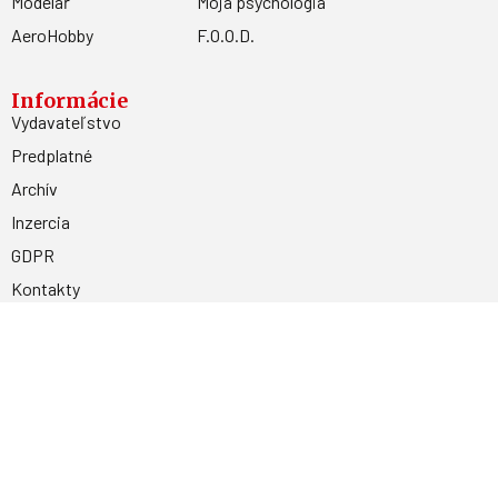
Modelář
Moja psychológia
AeroHobby
F.O.O.D.
Informácie
Vydavateľstvo
Predplatné
Archív
Inzercia
GDPR
Kontakty
Facebook