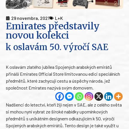
29 novembra, 2021
L+K
Emirates představily
novou kolekci
k oslavám 50. výročí SAE
K oslavám zlatého jubilea Spojených arabských emirátů
přináší Emirates Official Store limitovanou edici speciálních
předmětů, které zachycují cestu a úspěchy národa, jež
společnost Emirates nazývá svým domovem.
Nadšenci do letectví, kteří žijí nejen v SAE, ale z celého světa
si mohou nyní vybrat ze široké nabídky upomínkových
předmětů s unikátním designem odkazujícím k 50. výročí
Spojených arabských emirátů. Tento design je také využit u