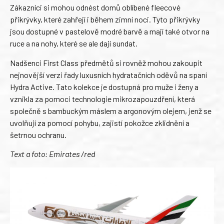
Zákazníci si mohou odnést domů oblíbené fleecové
přikrývky, které zahřejí i během zimní noci. Tyto přikrývky
jsou dostupné v pastelově modré barvě a mají také otvor na
ruce a na nohy, které se ale dají sundat.
Nadšenci First Class předmětů si rovněž mohou zakoupit
nejnovější verzi řady luxusních hydratačních oděvů na spaní
Hydra Active. Tato kolekce je dostupná pro muže i ženy a
vznikla za pomoci technologie mikrozapouzdření, která
společně s bambuckým máslem a argonovým olejem, jenž se
uvolňují za pomocí pohybu, zajistí pokožce zklidnění a
šetrnou ochranu.
Text a foto: Emirates /red