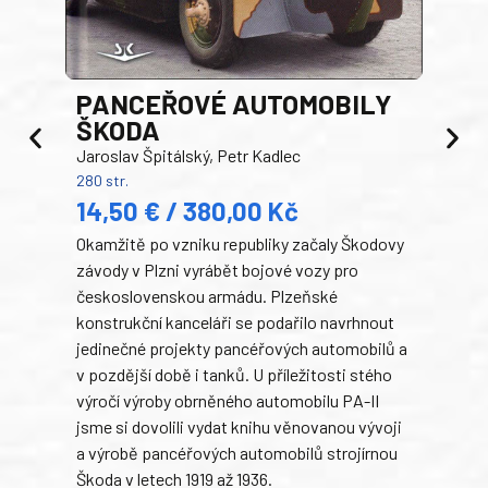
PANCEŘOVÉ AUTOMOBILY
ŠKODA
TA
Jaroslav Špitálský, Petr Kadlec
Ben
280 str.
352 s
14,50 € / 380,00 Kč
22
Okamžitě po vzniku republiky začaly Škodovy
Tank
závody v Plzni vyrábět bojové vozy pro
býva
československou armádu. Plzeňské
Rusk
konstrukční kanceláři se podařilo navrhnout
armá
jedinečné projekty pancéřových automobilů a
stře
v pozdější době i tanků. U příležitosti stého
při 
výročí výroby obrněného automobilu PA-II
blíz
jsme si dovolili vydat knihu věnovanou vývoji
tank
a výrobě pancéřových automobilů strojírnou
v lé
Škoda v letech 1919 až 1936.
tak 