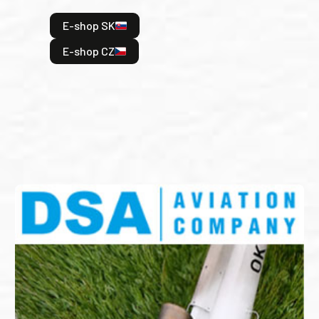
hrdi
E-shop SK
je: 
odeh
E-shop CZ
bitv
E
E