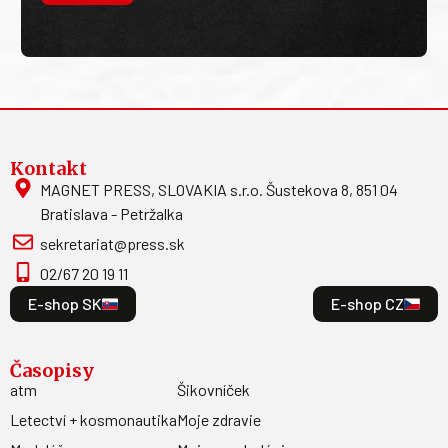
Kontakt
MAGNET PRESS, SLOVAKIA s.r.o. Šustekova 8, 851 04
Bratislava - Petržalka
sekretariat@press.sk
02/67 20 19 11
E-shop SK
E-shop CZ
Časopisy
atm
Šikovníček
Letectví + kosmonautika
Moje zdravie