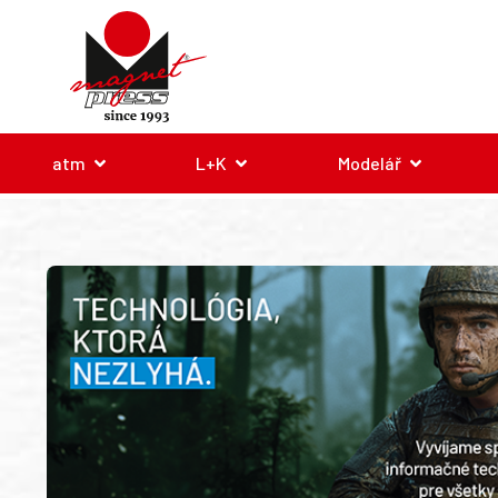
atm
L+K
Modelář