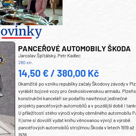
ovinky
PANCEŘOVÉ AUTOMOBILY ŠKODA
Jaroslav Špitálský, Petr Kadlec
280 str.
14,50 € / 380,00 Kč
Okamžitě po vzniku republiky začaly Škodovy závody v Plz
vyrábět bojové vozy pro československou armádu. Plzeň
konstrukční kanceláři se podařilo navrhnout jedinečné
projekty pancéřových automobilů a v pozdější době i tank
U příležitosti stého výročí výroby obrněného automobilu P
II jsme si dovolili vydat knihu věnovanou vývoji a výrobě
pancéřových automobilů strojírnou Škoda v letech 1919 až
1936.