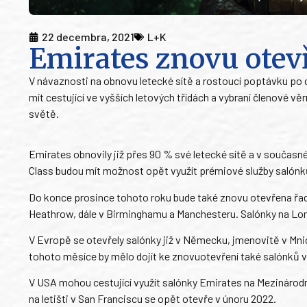
22 decembra, 2021
L+K
Emirates znovu otev
V návaznosti na obnovu letecké sítě a rostoucí poptávku po c
mít cestující ve vyšších letových třídách a vybraní členové 
světě.
Emirates obnovily již přes 90 % své letecké sítě a v současné 
Class budou mít možnost opět využít prémiové služby salónků n
Do konce prosince tohoto roku bude také znovu otevřena řada
Heathrow, dále v Birminghamu a Manchesteru. Salónky na Londo
V Evropě se otevřely salónky již v Německu, jmenovitě v Mni
tohoto měsíce by mělo dojít ke znovuotevření také salónků v
V USA mohou cestující využít salónky Emirates na Mezinárodn
na letišti v San Franciscu se opět otevře v únoru 2022.