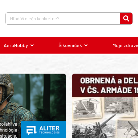
AeroHobby
Šikovníček
Moje zdravi