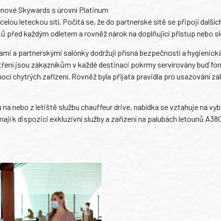
lenové Skywards s úrovní Platinum
lou leteckou sítí. Počítá se, že do partnerské sítě se připojí dalšíc
 před každým odletem a rovněž nárok na doplňující přístup nebo sl
ami a partnerskými salónky dodržují přísná bezpečností a hygienick
 patření jsou zákazníkům v každé destinaci pokrmy servírovány buď f
ocí chytrých zařízení. Rovněž byla přijata pravidla pro usazování z
na nebo z letiště službu chauffeur drive, nabídka se vztahuje na vy
mají k dispozici exkluzivní služby a zařízení na palubách letounů A38