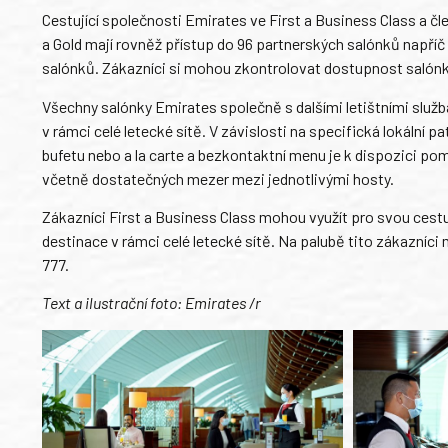
Cestující společnosti Emirates ve First a Business Class a č
a Gold mají rovněž přístup do 96 partnerských salónků napříč ce
salónků. Zákazníci si mohou zkontrolovat dostupnost salónků
Všechny salónky Emirates společně s dalšími letištními služb
v rámci celé letecké sítě. V závislosti na specifická lokální
bufetu nebo a la carte a bezkontaktní menu je k dispozici pom
včetně dostatečných mezer mezi jednotlivými hosty.
Zákazníci First a Business Class mohou využít pro svou cestu 
destinace v rámci celé letecké sítě. Na palubě tito zákazníci 
777.
Text a ilustrační foto: Emirates /r