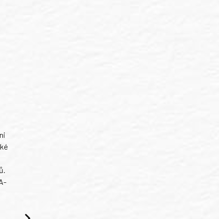
ni
ské
ů.
A-