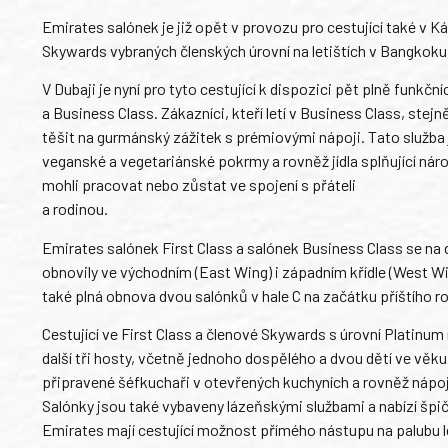
Emirates salónek je již opět v provozu pro cestující také v Káh
Skywards vybraných členských úrovní na letištích v Bangkok
V Dubaji je nyní pro tyto cestující k dispozici pět plně funkčn
a Business Class. Zákazníci, kteří letí v Business Class, ste
těšit na gurmánský zážitek s prémiovými nápoji. Tato služba 
veganské a vegetariánské pokrmy a rovněž jídla splňující náro
mohli pracovat nebo zůstat ve spojení s přáteli
a rodinou.
Emirates salónek First Class a salónek Business Class se na d
obnovily ve východním (East Wing) i západním křídle (West Wi
také plná obnova dvou salónků v hale C na začátku příštího r
Cestující ve First Class a členové Skywards s úrovní Platinu
další tři hosty, včetně jednoho dospělého a dvou dětí ve věku
připravené šéfkuchaři v otevřených kuchyních a rovněž nápoje
Salónky jsou také vybaveny lázeňskými službami a nabízí špič
Emirates mají cestující možnost přímého nástupu na palubu 