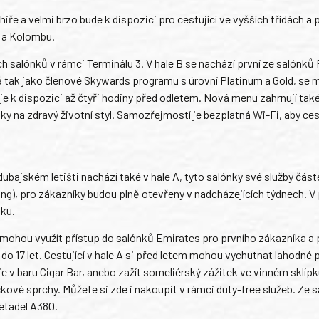
iře a velmi brzo bude k dispozici pro cestující ve vyšších třídách a 
u a Kolombu.
ích salónků v rámci Terminálu 3. V hale B se nachází první ze salónků 
jně tak jako členové Skywards programu s úrovní Platinum a Gold, se
je k dispozici až čtyři hodiny před odletem. Nová menu zahrnují tak
ky na zdravý životní styl. Samozřejmostí je bezplatná Wi-Fi, aby ces
ubajském letišti nachází také v hale A, tyto salónky své služby čás
ng), pro zákazníky budou plně otevřeny v nadcházejících týdnech. V 
oku.
m mohou využít přístup do salónků Emirates pro prvního zákazníka a
 do 17 let. Cestující v hale A si před letem mohou vychutnat lahodné
 v baru Cigar Bar, anebo zažít someliérský zážitek ve vinném sklípk
kové sprchy. Můžete si zde i nakoupit v rámci duty-free služeb. Ze 
letadel A380.