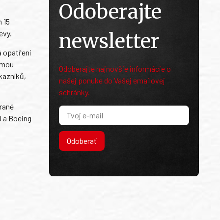
Odoberajte
h 15
evy.
newsletter
á opatření
ormou
Odoberajte najnovšie informácie o
ákazníků,
našej ponuke do Vašej emailovej
schránky.
brané
0 a Boeing
Odoberať