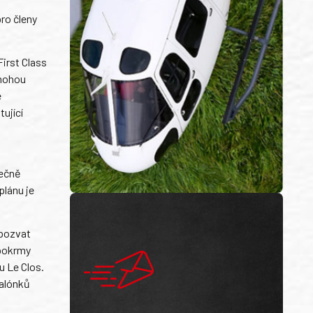
pro členy
First Class
 mohou
é
tující
tečně
plánu je
 pozvat
 pokrmy
u Le Clos.
salónků