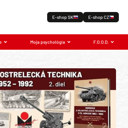
E-shop SK
E-shop CZ
e
Moja psychológia
F.O.O.D.