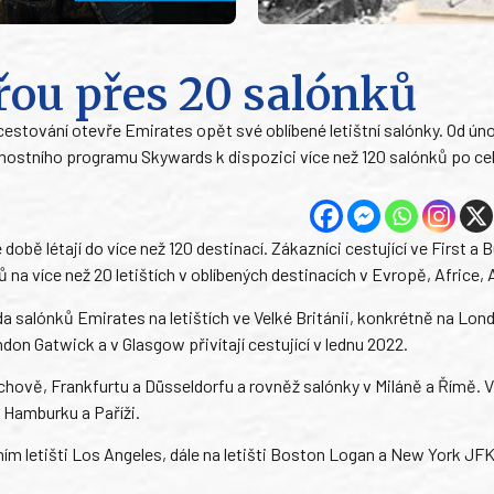
řou přes 20 salónků
estování otevře Emirates opět své oblíbené letištní salónky. Od ún
věrnostního programu Skywards k dispozici více než 120 salónků po c
době létají do více než 120 destinací. Zákazníci cestující ve First a 
a více než 20 letištích v oblíbených destinacích v Evropě, Africe, 
 salónků Emirates na letištích ve Velké Británii, konkrétně na Lon
n Gatwick a v Glasgow přivítají cestující v lednu 2022.
chově, Frankfurtu a Düsseldorfu a rovněž salónky v Miláně a Římě. 
 Hamburku a Paříži.
ím letišti Los Angeles, dále na letišti Boston Logan a New York JFK