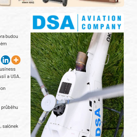
ora budou
elém
Business
Asii a USA.
don
V průběhu
, salónek