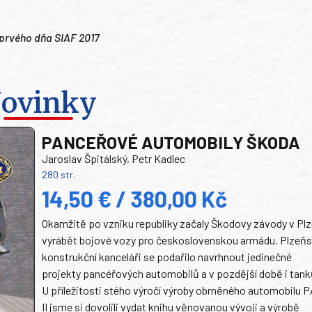
 prvého dňa SIAF 2017
ovinky
PANCEŘOVÉ AUTOMOBILY ŠKODA
Jaroslav Špitálský, Petr Kadlec
280 str.
14,50 € / 380,00 Kč
Okamžitě po vzniku republiky začaly Škodovy závody v Plz
vyrábět bojové vozy pro československou armádu. Plzeň
konstrukční kanceláři se podařilo navrhnout jedinečné
projekty pancéřových automobilů a v pozdější době i tank
U příležitosti stého výročí výroby obrněného automobilu P
II jsme si dovolili vydat knihu věnovanou vývoji a výrobě