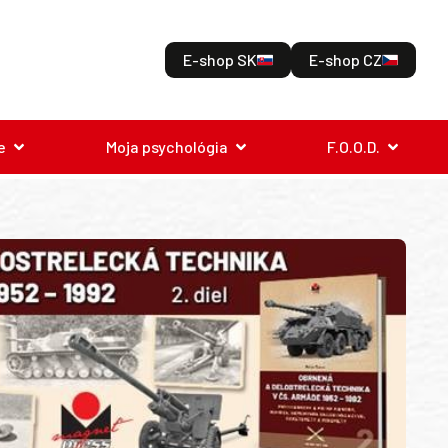
E-shop SK
E-shop CZ
e
Moja psychológia
F.O.O.D.