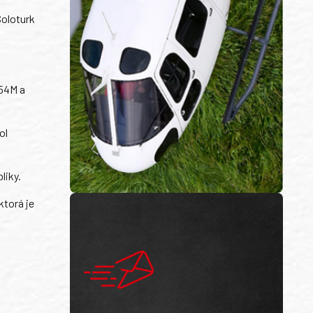
Soloturk
154M a
ol
liky.
ktorá je