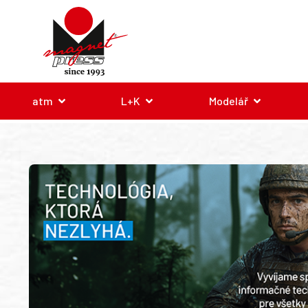
atm
L+K
Modelář