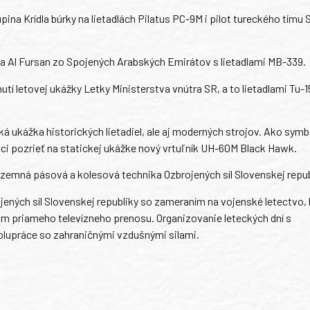
na Krídla búrky na lietadlách Pilatus PC-9M i pilot tureckého tímu 
ia Al Fursan zo Spojených Arabských Emirátov s lietadlami MB-339.
nutí letovej ukážky Letky Ministerstva vnútra SR, a to lietadlami Tu-
á ukážka historických lietadiel, ale aj moderných strojov. Ako symb
áci pozrieť na statickej ukážke nový vrtuľník UH-60M Black Hawk.
ozemná pásová a kolesová technika Ozbrojených síl Slovenskej repub
jených síl Slovenskej republiky so zameraním na vojenské letectvo, 
m priameho televízneho prenosu. Organizovanie leteckých dní s
olupráce so zahraničnými vzdušnými silami.