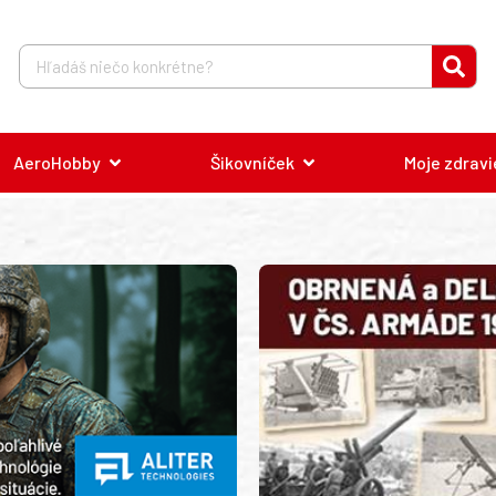
AeroHobby
Šikovníček
Moje zdravi