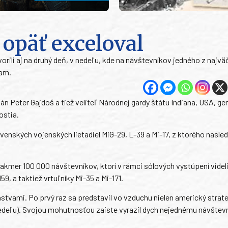
opäť exceloval
orili aj na druhý deň, v nedeľu, kde na návštevníkov jedného z najvä
ram.
án Peter Gajdoš a tiež veliteľ Národnej gardy štátu Indiana, USA, ge
ostia.
venských vojenských lietadiel MiG-29, L-39 a Mi-17, z ktorého nasle
takmer 100 000 návštevníkov, ktorí v rámci sólových vystúpení videl
59, a taktiež vrtuľníky Mi-35 a Mi-171.
tvami. Po prvý raz sa predstavil vo vzduchu nielen americký strat
nedeľu). Svojou mohutnosťou zaiste vyrazil dych nejednému návštevn