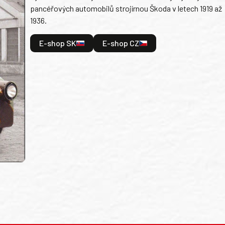
pancéřových automobilů strojírnou Škoda v letech 1919 až
1936.
E-shop SK
E-shop CZ