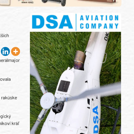
čších
nerálmajor
dovala
i rakúske
egický
íkovi kráľ