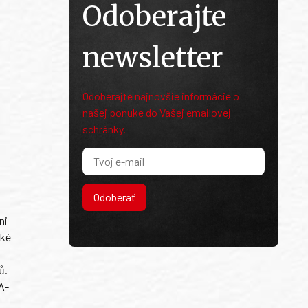
Odoberajte
newsletter
Odoberajte najnovšie informácie o
našej ponuke do Vašej emailovej
schránky.
Odoberať
ni
ské
ů.
A-