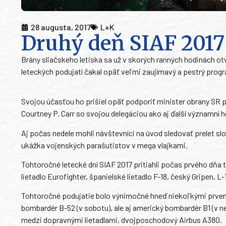
28 augusta, 2017
L+K
Druhý deň SIAF 2017 
Brány sliačskeho letiska sa už v skorých ranných hodinách otv
leteckých podujatí čakal opäť veľmi zaujímavý a pestrý prog
Svojou účasťou ho prišiel opäť podporiť minister obrany SR p
Courtney P. Carr so svojou delegáciou ako aj ďalší významní h
Aj počas nedele mohli návštevníci na úvod sledovať prelet slo
ukážka vojenských parašutistov v mega vlajkami.
Tohtoročné letecké dní SIAF 2017 pritiahli počas prvého dňa 
lietadlo Eurofighter, španielské lietadlo F-18, český Gripen, L-1
Tohtoročné podujatie bolo výnimočné hneď niekoľkými prvens
bombardér B-52 (v sobotu), ale aj americký bombardér B1 (v 
medzi dopravnými lietadlami, dvojposchodový Airbus A380.