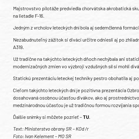
Majstrovstvo pilotáže predviedla chorvátska akrobatická skupi
na lietadle F-16.
Jedným z vrcholov leteckých dní bola aj sedemčlenná formác
Nezabudnuteľný zážitok si diváci určitre odniesli aj po zhliad
A319.
Už tradične na takýchto leteckých dňoch nechýbala ani statick
modernizačných zmien vo výzbroji vzdušných síl si mohli div
Statickú prezentáciu leteckej techniky pestro obohatila aj p
Cieľom takýchto leteckých dní je pozitívna prezentácia Ozbro
dosahovaná osobnou účasťou divákov, ako aj prostredníctvo
medzinárodnou účasťou je už tradičnou formou rozvíjania sp
Ďalšie snímky si môžete pozrieť –
TU
.
Text: Ministerstvo obrany SR – KOd /r
Foto: Ivan Kelement – MO SR