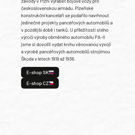
závody v Plzni vyrábět bojové vozy pro
býva
československou armádu. Plzeňské
Rusk
konstrukční kanceláři se podařilo navrhnout
armá
jedinečné projekty pancéřových automobilů a
stře
v pozdější době i tanků. U příležitosti stého
při 
výročí výroby obrněného automobilu PA-II
blíz
jsme si dovolili vydat knihu věnovanou vývoji
tank
a výrobě pancéřových automobilů strojírnou
v lé
Škoda v letech 1919 až 1936.
tak 
hrdi
E-shop SK
je: 
odeh
E-shop CZ
bitv
E
E