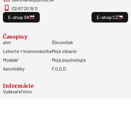
02/67 20 19 11
E-shop SK
E-shop CZ
Časopisy
atm
Šikovníček
Letectví + kosmonautika
Moje zdravie
Modelář
Moja psychológia
AeroHobby
F.O.O.D.
Informácie
Vydavateľstvo
Predplatné
Archív
Inzercia
GDPR