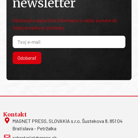
newsletter
Odoberajte najnovšie informácie o našej ponuke do
Vašej emailovej schránky.
Odoberať
Kontakt
MAGNET PRESS, SLOVAKIA s.r.o. Šustekova 8, 851 04
Bratislava - Petržalka
sekretariat@press.sk