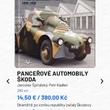
PANCEŘOVÉ AUTOMOBILY
ŠKODA
TA
Jaroslav Špitálský, Petr Kadlec
Ben
280 str.
352 s
14,50 € / 380,00 Kč
22
Okamžitě po vzniku republiky začaly Škodovy
Tank