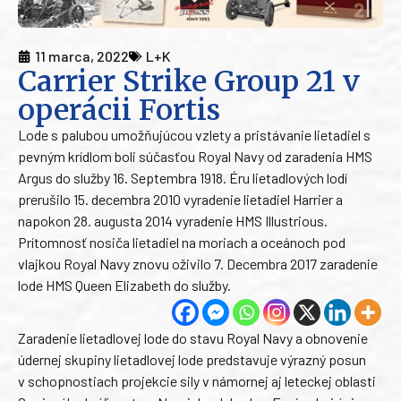
11 marca, 2022
L+K
Carrier Strike Group 21 v
operácii Fortis
Lode s palubou umožňujúcou vzlety a pristávanie lietadiel s
pevným krídlom boli súčasťou Royal Navy od zaradenia HMS
Argus do služby 16. Septembra 1918. Éru lietadlových lodí
prerušilo 15. decembra 2010 vyradenie lietadiel Harrier a
napokon 28. augusta 2014 vyradenie HMS Illustrious.
Prítomnosť nosiča lietadiel na moriach a oceánoch pod
vlajkou Royal Navy znovu oživilo 7. Decembra 2017 zaradenie
lode HMS Queen Elizabeth do služby.
Zaradenie lietadlovej lode do stavu Royal Navy a obnovenie
údernej skupiny lietadlovej lode predstavuje výrazný posun
v schopnostiach projekcie sily v námornej aj leteckej oblasti