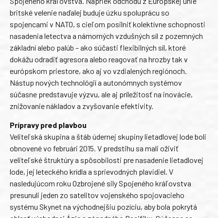
Spojeného kráľovstva. Napriek odchodu z Európskej únie
britské velenie naďalej buduje úzku spoluprácu so
spojencami v NATO, s cieľom posilniť kolektívne schopnosti
nasadenia letectva a námorných vzdušných síl z pozemných
základní alebo palúb – ako súčasti flexibilných síl, ktoré
dokážu odradiť agresora alebo reagovať na hrozby tak v
európskom priestore, ako aj vo vzdialených regiónoch.
Nástup nových technológií a autonómnych systémov
súčasne predstavuje výzvu, ale aj príležitosť na inovácie,
znižovanie nákladov a zvyšovanie efektivity.
Prípravy pred plavbou
Veliteľská skupina a štáb údernej skupiny lietadlovej lode boli
obnovené vo februári 2015. V predstihu sa mali oživiť
veliteľské štruktúry a spôsobilosti pre nasadenie lietadlovej
lode, jej leteckého krídla a sprievodných plavidiel. V
nasledujúcom roku Ozbrojené sily Spojeného kráľovstva
presunuli jeden zo satelitov vojenského spojovacieho
systému Skynet na východnejšiu pozíciu, aby bola pokrytá