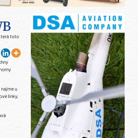
WB
která toto
chny
conomy
o najme u
vé linky,
ává