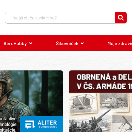
AeroHobby
Šikovníček
Moje zdravi