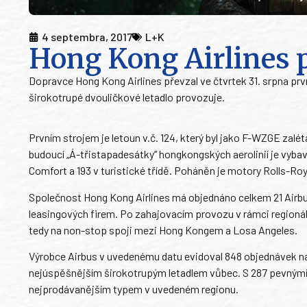
4 septembra, 2017
L+K
Hong Kong Airlines 
Dopravce Hong Kong Airlines převzal ve čtvrtek 31. srpna prvn
širokotrupé dvouličkové letadlo provozuje.
Prvním strojem je letoun v.č. 124, který byl jako F-WZGE zal
budoucí „Á-třistapadesátky“ hongkongských aerolinií je vyba
Comfort a 193 v turistické třídě. Poháněn je motory Rolls-R
Společnost Hong Kong Airlines má objednáno celkem 21 Airbus
leasingových firem. Po zahajovacím provozu v rámci regionáln
tedy na non-stop spoji mezi Hong Kongem a Losa Angeles.
Výrobce Airbus v uvedenému datu evidoval 848 objednávek na
nejúspěšnějším širokotrupým letadlem vůbec. S 287 pevnými 
nejprodávanějším typem v uvedeném regionu.