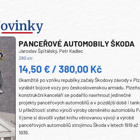
ovinky
PANCEŘOVÉ AUTOMOBILY ŠKODA
Jaroslav Špitálský, Petr Kadlec
280 str.
14,50 € / 380,00 Kč
Okamžitě po vzniku republiky začaly Škodovy závody v Plz
vyrábět bojové vozy pro československou armádu. Plzeň
konstrukční kanceláři se podařilo navrhnout jedinečné
projekty pancéřových automobilů a v pozdější době i tank
U příležitosti stého výročí výroby obrněného automobilu P
II jsme si dovolili vydat knihu věnovanou vývoji a výrobě
pancéřových automobilů strojírnou Škoda v letech 1919 až
1936.