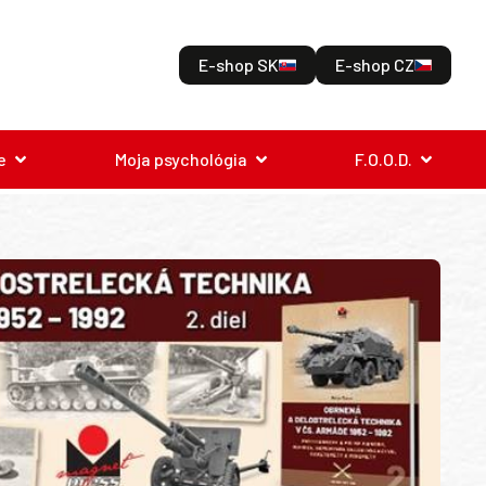
E-shop SK
E-shop CZ
e
Moja psychológia
F.O.O.D.