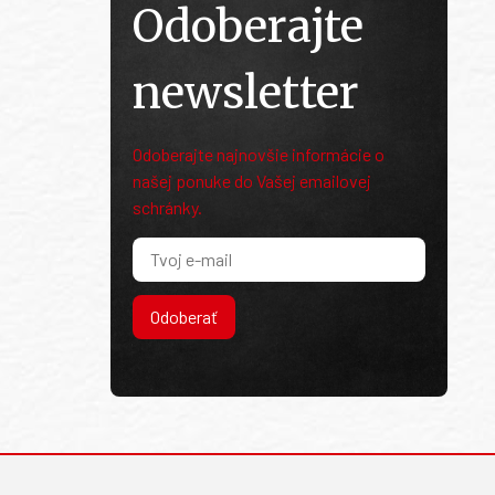
Odoberajte
newsletter
Odoberajte najnovšie informácie o
našej ponuke do Vašej emailovej
schránky.
Odoberať