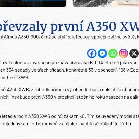
převzaly první A350 X
í Airbus A350-900, čímž se stal 15. leteckou společností na světě, 
étán v Toulouse a nyní nese poznávací značku B-LGA. Stejně jako vše
ven 334 sedadly ve třech třídách, konkrétně 33 v obchodní, 108 v E
oyce Trent XWB.
ů A350 XWB, z toho 15 přímo u výrobce Airbus a dalších šest si pr
ích linek bude první A350 v prosinci letošního roku nasazen na dálko
 letadla rodin A350 XWB od 45 zákazníků. Tím se uvedený model st
objednávkami od dopravců z asijsko-pacifické oblasti je třetím