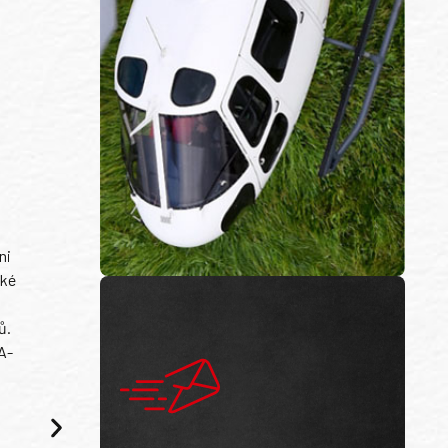
ni
ské
ů.
A-