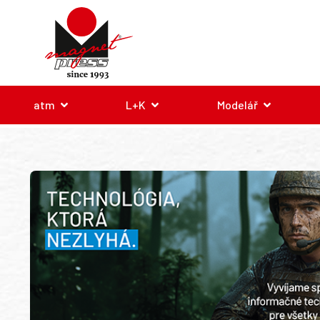
atm
L+K
Modelář