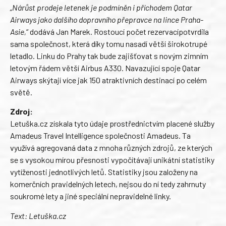
„Nárůst prodeje letenek je podmíněn i příchodem Qatar
Airways jako dalšího dopravního přepravce na lince Praha-
Asie,
“ dodává Jan Marek. Rostoucí počet rezervacípotvrdila
sama společnost, která díky tomu nasadí větší širokotrupé
letadlo. Linku do Prahy tak bude zajišťovat s novým zimním
letovým řádem větší Airbus A330. Navazující spoje Qatar
Airways skýtají více jak 150 atraktivních destinací po celém
světě.
Zdroj:
Letuška.cz získala tyto údaje prostřednictvím placené služby
Amadeus Travel Intelligence společnosti Amadeus. Ta
využívá agregovaná data z mnoha různých zdrojů, ze kterých
se s vysokou mírou přesnosti vypočítávají unikátní statistiky
vytíženosti jednotlivých letů. Statistiky jsou založeny na
komerčních pravidelných letech, nejsou do ní tedy zahrnuty
soukromé lety a jiné speciální nepravidelné linky.
Text:
Letuška.cz