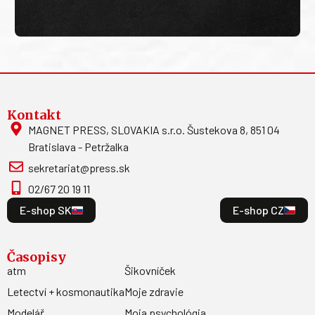
Kontakt
MAGNET PRESS, SLOVAKIA s.r.o. Šustekova 8, 851 04
Bratislava - Petržalka
sekretariat@press.sk
02/67 20 19 11
E-shop SK
E-shop CZ
Časopisy
atm
Šikovníček
Letectví + kosmonautika
Moje zdravie
Modelář
Moja psychológia