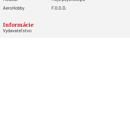
AeroHobby
F.O.O.D.
Informácie
Vydavateľstvo
Predplatné
Archív
Inzercia
GDPR
Kontakty
Facebook