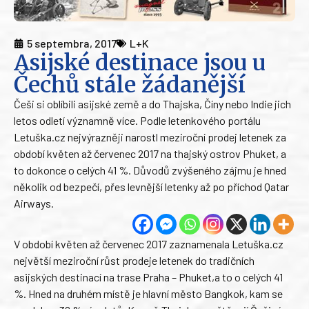
5 septembra, 2017
L+K
Asijské destinace jsou u
Čechů stále žádanější
Češi si oblíbili asijské země a do Thajska, Číny nebo Indie jich
letos odletí významně více. Podle letenkového portálu
Letuška.cz nejvýrazněji narostl meziroční prodej letenek za
období květen až červenec 2017 na thajský ostrov Phuket, a
to dokonce o celých 41 %. Důvodů zvýšeného zájmu je hned
několik od bezpečí, přes levnější letenky až po příchod Qatar
Airways.
V období květen až červenec 2017 zaznamenala Letuška.cz
největší meziroční růst prodeje letenek do tradičních
asijských destinací na trase Praha – Phuket,a to o celých 41
%. Hned na druhém místě je hlavní město Bangkok, kam se