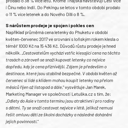
prodalo o 38 % více letů. Kromě Thajska navštěvují Češi více
i Čínu nebo Indii. Do Pekingu se letos v tomto období prodalo
o 11 % více letenek a do Nového Dillí o 8 %.
S nárůstem prodeje je spojen i pokles cen
Například průměrná cena letenky do Phuketu v období
květen-červenec 2017 ve srovnání s loňským rokem klesla o
téměř 1000 Kč na 15 436 Kč. Důvodů růstu prodeje je hned
několik. „
Cestovatelům vychází vstříc klesající cena na těchto
trasách a zároveň se snaží kupovat letenky co nejvíce
dopředu, kdy je cena příznivější. Zájem je především o
destinace, které jsou stabilně bezpečné. V období květen až
červenec si lidé s klidem mohou koupit letenky na přelom
měsíců říjen až listopad a dále
,“ vysvětluje Jan Marek,
Marketing Manager ve společnosti Letuška.cz s tím, že:
„
Odlety do Asie v tomto termínu jsou atraktivní i pro rodiny
s dětmi. Ty se snaží cestovat nejvíce v létě, jelikož nemusí
řešit omluvu dětí ze školní docházky a následné dohánění
jejich povinností
.“