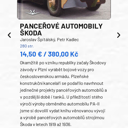
PANCEŘOVÉ AUTOMOBILY
ŠKODA
TA
Jaroslav Špitálský, Petr Kadlec
Ben
280 str.
352 s
14,50 € / 380,00 Kč
22
Okamžitě po vzniku republiky začaly Škodovy
Tank
závody v Plzni vyrábět bojové vozy pro
býva
československou armádu. Plzeňské
Rusk
konstrukční kanceláři se podařilo navrhnout
armá
jedinečné projekty pancéřových automobilů a
stře
v pozdější době i tanků. U příležitosti stého
při 
výročí výroby obrněného automobilu PA-II
blíz
jsme si dovolili vydat knihu věnovanou vývoji
tank
a výrobě pancéřových automobilů strojírnou
v lé
Škoda v letech 1919 až 1936.
tak 