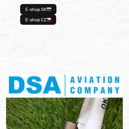
hrdi
E-shop SK
je: 
odeh
E-shop CZ
bitv
E
E