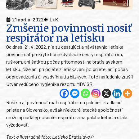
21 apríla, 2022
L+K
Zrušenie povinnosti nosiť
respirátor na letisku
Od dnes, 21. 4. 2022, nie sú cestujúci a návštevníci letiska
povinní mať prekryté horné dýchacie cesty respirátorom,
rúškom, ani šatkou počas prítomnosti na bratislavskom
letisku, čiže ani pri odlete z letiska, ani po prílete, ani počas
odprevádzania či vyzdvihnutia blízkych. Toto nariadenie zrušil
Útvar vedúceho hygienika rezortu MDV SR.
Ruší sa aj povinnosť mať respirátor na palube lietadla pri
prílete na Slovensko, avšak niektoré letecké spoločnosti
môžu aj naďalej nosenie respirátora na palube lietadla stále
vyžadovať.
Text a ilustračné foto: Letisko Bratislava /r