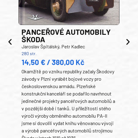
PANCEŘOVÉ AUTOMOBILY
ŠKODA
TA
Jaroslav Špitálský, Petr Kadlec
Ben
280 str.
352 s
14,50 € / 380,00 Kč
22
Okamžitě po vzniku republiky začaly Škodovy
Tank
závody v Plzni vyrábět bojové vozy pro
býva
československou armádu. Plzeňské
Rusk
konstrukční kanceláři se podařilo navrhnout
armá
jedinečné projekty pancéřových automobilů a
stře
v pozdější době i tanků. U příležitosti stého
při 
výročí výroby obrněného automobilu PA-II
blíz
jsme si dovolili vydat knihu věnovanou vývoji
tank
a výrobě pancéřových automobilů strojírnou
v lé
Škoda v letech 1919 až 1936.