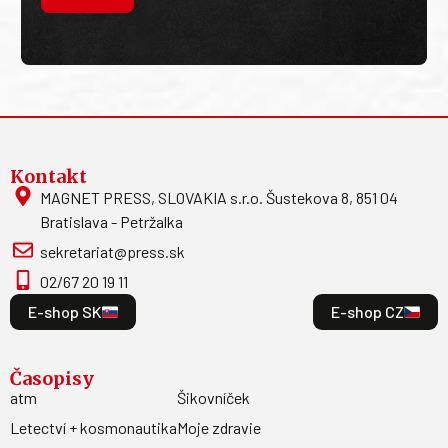
Kontakt
MAGNET PRESS, SLOVAKIA s.r.o. Šustekova 8, 851 04
Bratislava - Petržalka
sekretariat@press.sk
02/67 20 19 11
E-shop SK
E-shop CZ
Časopisy
atm
Šikovníček
Letectví + kosmonautika
Moje zdravie