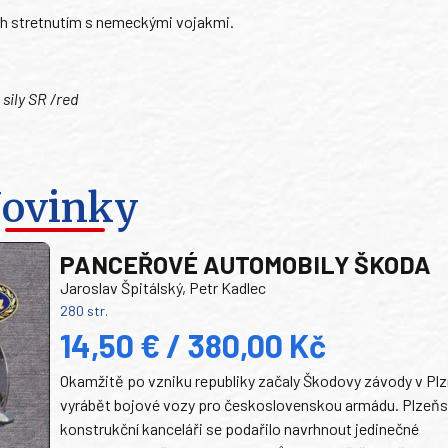
h stretnutím s nemeckými vojakmi.
 sily SR /red
ovinky
PANCEŘOVÉ AUTOMOBILY ŠKODA
Jaroslav Špitálský, Petr Kadlec
280 str.
14,50 € / 380,00 Kč
Okamžitě po vzniku republiky začaly Škodovy závody v Plz
vyrábět bojové vozy pro československou armádu. Plzeň
konstrukční kanceláři se podařilo navrhnout jedinečné