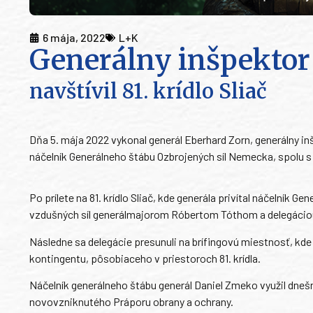
6 mája, 2022
L+K
Generálny inšpekto
navštívil 81. krídlo Sliač
Dňa 5. mája 2022 vykonal generál Eberhard Zorn, generálny 
náčelník Generálneho štábu Ozbrojených síl Nemecka, spolu 
Po prílete na 81. krídlo Sliač, kde generála privítal náčelník 
vzdušných síl generálmajorom Róbertom Tóthom a delegáciou
Následne sa delegácie presunuli na brífingovú miestnosť, kd
kontingentu, pôsobiaceho v priestoroch 81. krídla.
Náčelník generálneho štábu generál Daniel Zmeko využil dneš
novovzniknutého Práporu obrany a ochrany.