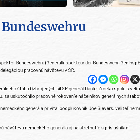
r Bundeswehru
inšpektor Bundeswehru (Generalinspekteur der Bundeswehr, GenInspB
s delegáciou pracovnú návštevu v SR.
Generálneho štábu Ozbrojených síl SR generál Daniel Zmeko spolu s vel
, sa uskutočnilo pracovné rokovanie náčelníkov generálnych štábo
e nemeckého generála privítal podplukovník Joe Sievers, veliteľ ne
nú návštevu nemeckého generála aj na stretnutie s príslušníkmi