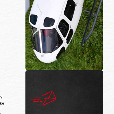
ni
ské