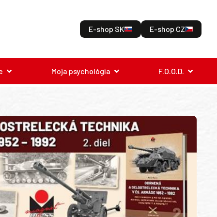
E-shop SK
E-shop CZ
e
Moja psychológia
F.O.O.D.