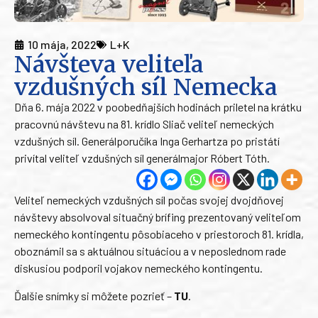
10 mája, 2022
L+K
Návšteva veliteľa
vzdušných síl Nemecka
Dňa 6. mája 2022 v poobedňajších hodinách priletel na krátku
pracovnú návštevu na 81. krídlo Sliač veliteľ nemeckých
vzdušných síl. Generálporučíka Inga Gerhartza po pristátí
privítal veliteľ vzdušných síl generálmajor Róbert Tóth.
Veliteľ nemeckých vzdušných síl počas svojej dvojdňovej
návštevy absolvoval situačný brífing prezentovaný veliteľom
nemeckého kontingentu pôsobiaceho v priestoroch 81. krídla,
oboznámil sa s aktuálnou situáciou a v neposlednom rade
diskusiou podporil vojakov nemeckého kontingentu.
Ďalšie snímky si môžete pozrieť –
TU
.