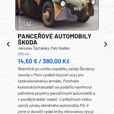
PANCEŘOVÉ AUTOMOBILY
ŠKODA
TA
Jaroslav Špitálský, Petr Kadlec
Ben
280 str.
352 s
14,50 € / 380,00 Kč
22
Okamžitě po vzniku republiky začaly Škodovy
Tank
závody v Plzni vyrábět bojové vozy pro
býva
československou armádu. Plzeňské
Rusk
konstrukční kanceláři se podařilo navrhnout
armá
jedinečné projekty pancéřových automobilů a
stře
v pozdější době i tanků. U příležitosti stého
při 
výročí výroby obrněného automobilu PA-II
blíz
jsme si dovolili vydat knihu věnovanou vývoji
tank