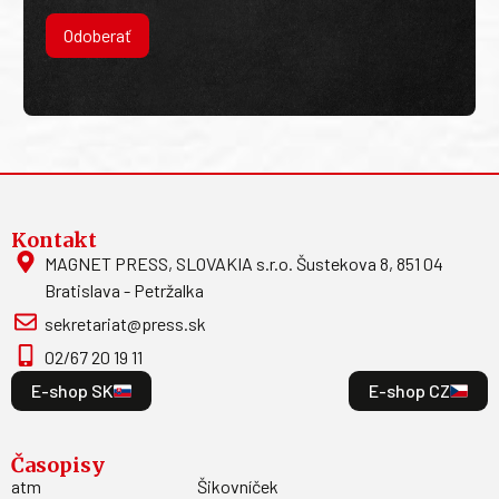
Odoberať
Kontakt
MAGNET PRESS, SLOVAKIA s.r.o. Šustekova 8, 851 04
Bratislava - Petržalka
sekretariat@press.sk
02/67 20 19 11
E-shop SK
E-shop CZ
Časopisy
atm
Šikovníček