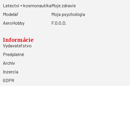
Letectví + kosmonautika
Moje zdravie
Modelář
Moja psychológia
AeroHobby
F.O.O.D.
Informácie
Vydavateľstvo
Predplatné
Archív
Inzercia
GDPR
Kontakty