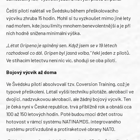
Čeští piloti nalétali ve Švédsku během přeškolovacího
výcviku zhruba 15 hodin. Mohli si tu vyzkoušet mimo jiné lety
nad mořem, kde jsou limity mnohem benevolentnější a je při
nich hodně snížena minimální výška.
„Létat Gripena je splněný sen. Když jsem se v 19 létech
rozhodoval co dál, Gripen byl jasná volba,“
řekl jeden z pilotů.
Ve stíhacím letectvu není nic víc, shodují se oba piloti.
Bojový výcvik až doma
Ve Švédsku piloti absolvovali tzv. Coversion Training, což je
typové přeškolení. Létali vyšší techniku pilotáže, akrobacii ve
dvojici, nadzvukovou akrobacii, ale žádný bojový výcvik. Ten
je čeká nyní v České republice, trvá přibližně rok a obnáší cca
100 až 150 letových hodin. Poté budou moci držet ostrou
hotovost v rámci systému NATINAMDS, integrovaného
systému protivzdušné a protiraketové obrany NATO.