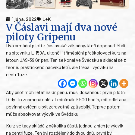
1 júna, 2022
L+K
V Čáslavi mají dva nové
piloty Gripenu
Dva armádní piloti z čáslavské základny, kteří doposud létali
na bitevníku L-159A, ukončili tříměsíční přeškolovací kurz na
letoun JAS-39 Gripen. Ten se konal ve Švédsku a skládal se z
teorie, praktického nácviku letů, ale třeba i výcviku na
centrifuze.
Aby pilot mohl létat na Gripenu, musí dosáhnout první pilotní
třídy. To znamená nalétat minimálně 500 hodin, mít odlétaná
povinná cvičení a být zdravotně způsobilý. Teprve potom
může absolvovat výcvik ve Švédsku.
Kurz se tady skládá z několika částí, jednou z nich je výcvik
na centrifuze. Ten byl rozdělený do dvou dnů, první byl