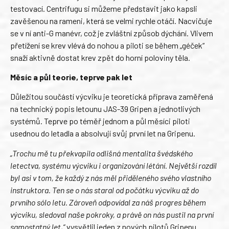
testovací. Centrifugu si můžeme představit jako kapsli
zavěšenou na rameni, která se velmi rychle otáčí. Nacvičuje
se v ní anti-G manévr, což je zvláštní způsob dýchání. Vlivem
přetížení se krev vlévá do nohou a piloti se během „géček“
snaží aktivně dostat krev zpět do horní poloviny těla.
Měsíc a půl teorie, teprve pak let
Důležitou součástí výcviku je teoretická příprava zaměřená
na technický popis letounu JAS-39 Gripen a jednotlivých
systémů. Teprve po téměř jednom a půl měsíci piloti
usednou do letadla a absolvují svůj první let na Gripenu.
„Trochu mě tu překvapila odlišná mentalita švédského
letectva, systému výcviku i organizování létání. Největší rozdíl
byl asi v tom, že každý z nás měl přiděleného svého vlastního
instruktora. Ten se o nás staral od počátku výcviku až do
prvního sólo letu. Zároveň odpovídal za náš progres během
výcviku, sledoval naše pokroky, a právě on nás pustil na první
samostatný let,“
vysvětlil jeden z nových pilotů Gripenu.