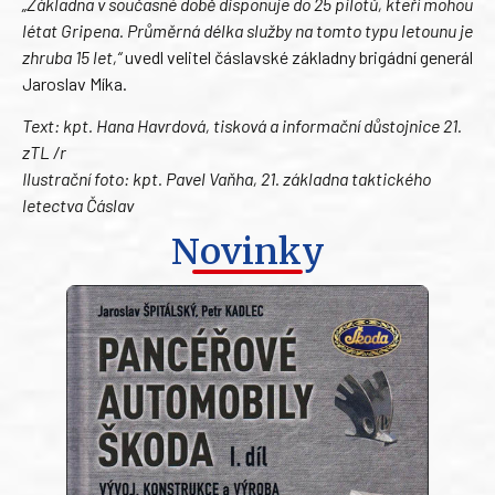
„Základna v současné době disponuje do 25 pilotů, kteří mohou
létat Gripena. Průměrná délka služby na tomto typu letounu je
zhruba 15 let,“
uvedl velitel čáslavské základny brigádní generál
Jaroslav Míka.
Text: kpt. Hana Havrdová, tisková a informační důstojnice 21.
zTL /r
Ilustrační foto: kpt. Pavel Vaňha, 21. základna taktického
letectva Čáslav
Novinky