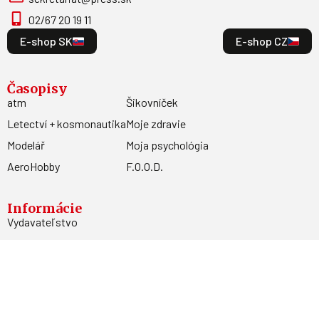
02/67 20 19 11
E-shop SK
E-shop CZ
Časopisy
atm
Šikovníček
Letectví + kosmonautika
Moje zdravie
Modelář
Moja psychológia
AeroHobby
F.O.O.D.
Informácie
Vydavateľstvo
Predplatné
Archív
Inzercia
GDPR