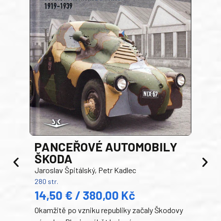
PANCEŘOVÉ AUTOMOBILY
ŠKODA
TA
Jaroslav Špitálský, Petr Kadlec
Ben
280 str.
352 s
14,50 € / 380,00 Kč
22
Okamžitě po vzniku republiky začaly Škodovy
Tank