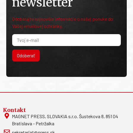
newsletter
Odoberajte najnovšie informácie o našej ponuke do
Vašej emailovej schránky.
Odoberať
Kontakt
MAGNET PRESS, SLOVAKIA s.r.o. Šustekova 8, 851 04
Bratislava - Petržalka
sekretariat@press.sk