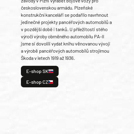
závody v Plzni vyrábět bojové vozy pro
býva
československou armádu. Plzeňské
Rusk
konstrukční kanceláři se podařilo navrhnout
armá
jedinečné projekty pancéřových automobilů a
stře
v pozdější době i tanků. U příležitosti stého
při 
výročí výroby obrněného automobilu PA-II
blíz
jsme si dovolili vydat knihu věnovanou vývoji
tank
a výrobě pancéřových automobilů strojírnou
v lé
Škoda v letech 1919 až 1936.
tak 
hrdi
E-shop SK
je: 
odeh
E-shop CZ
bitv
E
E